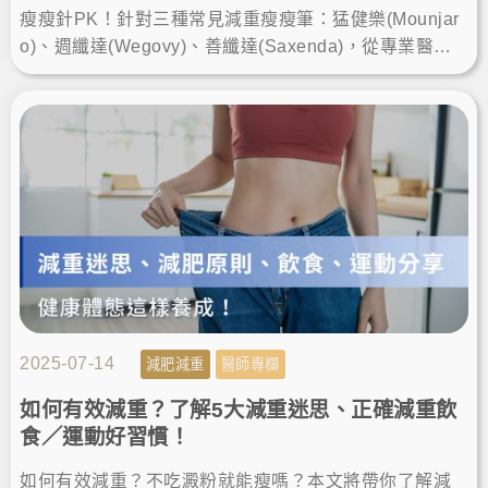
瘦瘦針PK！針對三種常見減重瘦瘦筆：猛健樂(Mounjar
o)、週纖達(Wegovy)、善纖達(Saxenda)，從專業醫療
角度全方位比較分析！LineID:@ asir-rodin
2025-07-14
減肥減重
醫師專欄
如何有效減重？了解5大減重迷思、正確減重飲
食／運動好習慣！
如何有效減重？不吃澱粉就能瘦嗎？本文將帶你了解減