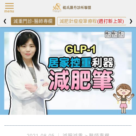
楊氏羅丹最新消
menu
❮
❯
減重門診-醫師專欄
減肥針瘦瘦筆療程
(週打新上架)
減
2021-08-05
減肥減重
醫師專欄