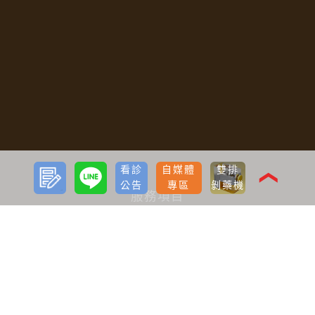
預約
LINE
看診
自媒體
雙排
諮詢
❮
公告
專區
剝藥機
服務項目
寇約翰植髮
ARTAS植髮
需不需要植髮
如何有效生髮
減重
減肥針瘦瘦筆療程
雷射減脂
音浪脂雕
隆乳
雙眼皮
開眼頭
眼袋
淚溝
唇部
私密微整