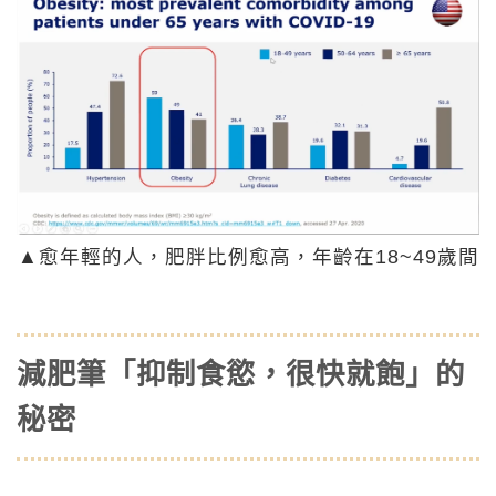
▲愈年輕的人，肥胖比例愈高，年齡在18~49歲間
減肥筆「抑制食慾，很快就飽」的
秘密