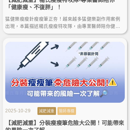
「健康瘦、不復胖」！
猛健樂瘦瘦針瘦瘦筆正夯！越來越多猛健樂副作用案例
出現，本篇描述楊氏瘦瘦特攻隊，由專業醫師陪你健康
瘦身、不復胖，了解正確減肥方式及週纖達等減重療
程！LineID:@ asir-rodin
2025-10-29
減肥減重
醫師專欄
【減肥減重】分裝瘦瘦筆危險大公開！可能帶來