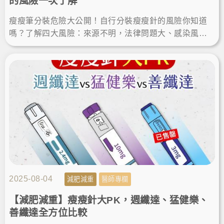
的風險一次了解
瘦瘦筆分裝危險大公開！自行分裝瘦瘦針的風險你知道
嗎？了解四大風險：來源不明，法律問題大、感染風
險、藥效不穩定、劑量不準等，使用原廠遵醫囑瘦身才
能安心減重減肥！
2025-08-04
減肥減重
醫師專欄
【減肥減重】瘦瘦針大PK，週纖達、猛健樂、
善纖達全方位比較