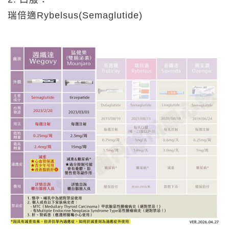
瑞倍適Rybelsus(Semaglutide)