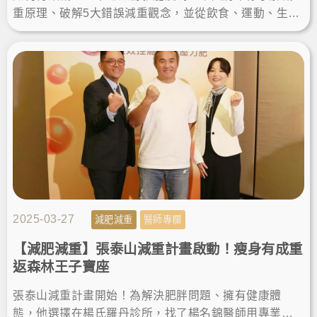
重原理、破解5大錯誤減重觀念，並從飲食、運動、生活
習慣等面向帶你了解如何正確減重，最後再分享減重卡
關的輔助方法供你參考！
2025-03-27
減肥減重
醫師專欄
【減肥減重】張泰山減重計畫啟動！瘦身有成重
返森林王子寶座
張泰山減重計畫開始！為解決肥胖問題、擁有健康體
態，他選擇在楊氏羅丹診所，找了楊名錦醫師用專業減