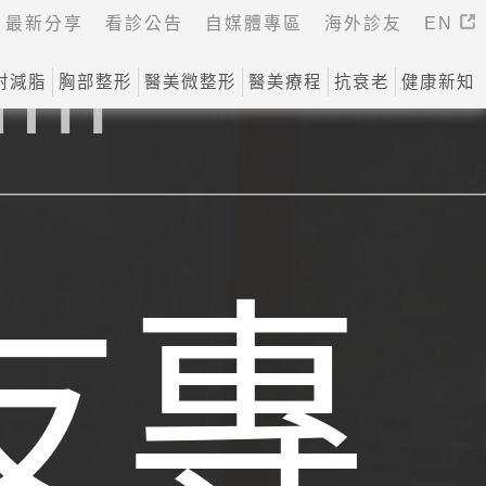
最新分享
看診公告
自媒體專區
海外診友
EN
din
射減脂
胸部整形
醫美微整形
醫美療程
抗衰老
健康新知
，楊氏/羅丹/揚士診所遍佈台北、桃園、新竹、台
友專