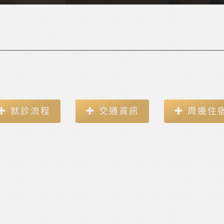
✚ 就診流程
✚ 交通資訊
✚ 周邊住