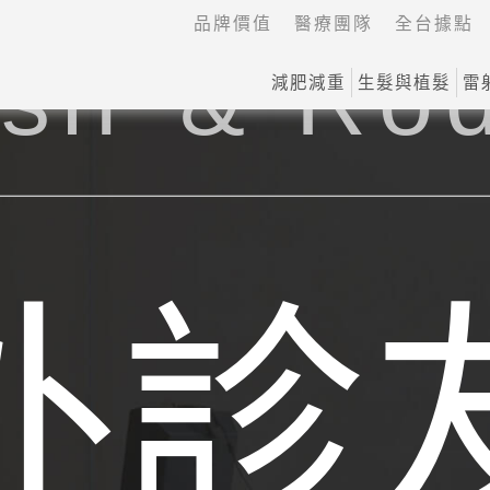
品牌價值
醫療團隊
全台據點
sir & Ro
減肥減重
生髮與植髮
雷
訊及周邊住宿，提供海外診友植髮整形線上預約諮詢
外診