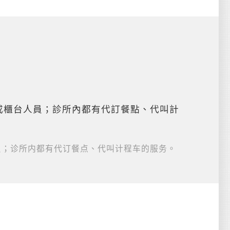
或櫃台人員；診所內都有代訂餐點、代叫計
员；诊所内都有代订餐点、代叫计程车的服务。