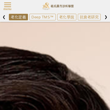
老化定義
menu
❮
❯
老化定義
Deep TMS™
老化學說
抗衰老研究
抗
老化是什麼？老化定義你知道嗎？