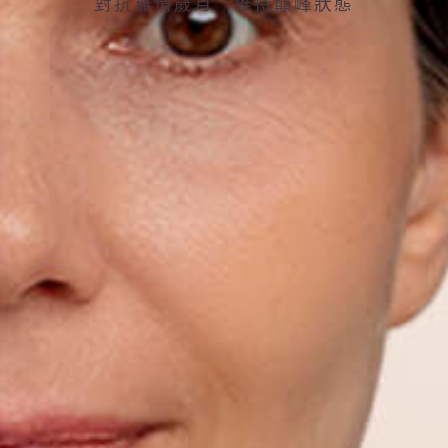
對抗無情歲月 維持巔峰狀態