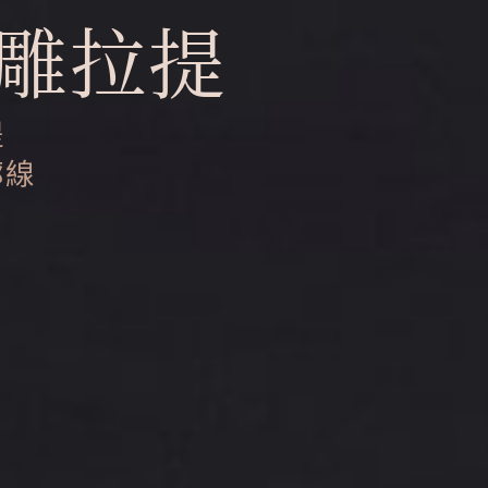
雕拉提
提
廓線