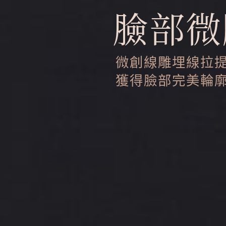
臉部微
微創線雕埋線拉
獲得臉部完美輪