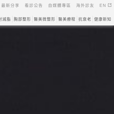
最新分享
看診公告
自媒體專區
海外診友
EN
射減脂
胸部整形
醫美微整形
醫美療程
抗衰老
健康新知