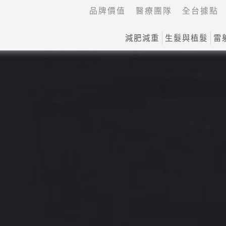
品牌價值
醫療團隊
全台據點
減肥減重
生髮與植髮
雷