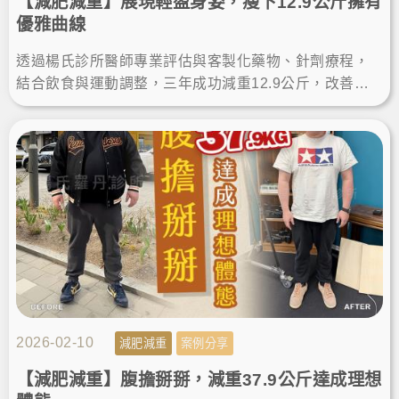
【減肥減重】展現輕盈身姿，瘦下12.9公斤擁有
優雅曲線
透過楊氏診所醫師專業評估與客製化藥物、針劑療程，
結合飲食與運動調整，三年成功減重12.9公斤，改善體
脂、膽固醇與心血管風險，重獲輕盈身姿與健康自信。
2026-02-10
減肥減重
案例分享
【減肥減重】腹擔掰掰，減重37.9公斤達成理想