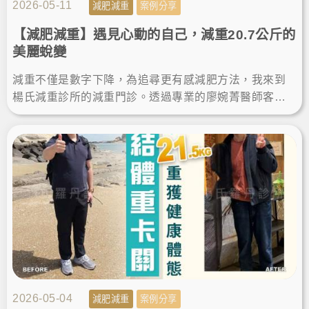
2026-05-11
減肥減重
案例分享
【減肥減重】遇見心動的自己，減重20.7公斤的
美麗蛻變
減重不僅是數字下降，為追尋更有感減肥方法，我來到
楊氏減重診所的減重門診。透過專業的廖婉菁醫師客製
規劃成功瘦身，擺脫體態困擾，找回輕盈自信，遇見更
心動的自己！
2026-05-04
減肥減重
案例分享