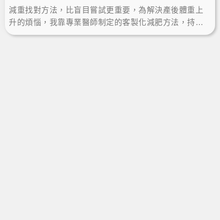
減重找對方法，比盲目嘗試更重要，為解決產後體重上
升的煩惱，我靠專業醫師制定的客製化減肥方法，持續
瘦身兩年多，減重成功後恢復自信與健康，也更精神美
麗！LineID:@ asir-rodin