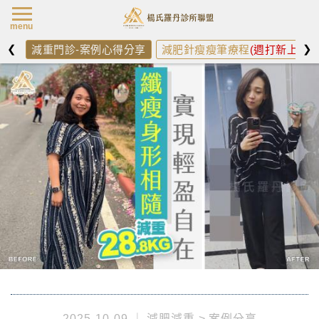
楊氏羅丹最新消
menu
❮
❯
減重門診-案例心得分享
減肥針瘦瘦筆療程
(週打新上架)
2025-10-09
減肥減重
案例分享