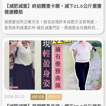
【減肥減重】終結體重卡關，減下21.5公斤重獲
健康體態
減肥要找到正確方法！過去試過許多減肥方法皆無感，
直到來到減重診所-楊氏減重門診，透過雷永兆醫師的專
業瘦身方案，7個多月瘦了21.5公斤，現在體態輕盈，更
加自信！
2026-02-11
減肥減重
案例分享