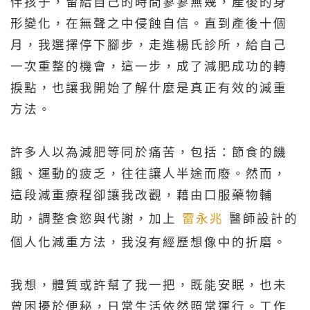
伴孩子，留給自己的時間寥寥無幾，產後的身
形變化，在無聲之中侵蝕自信。直到產後十個
月，我選擇停下腳步，走進楊氏診所，給自己
一次重整的機會，這一步，成了減肥成功的轉
捩點，也讓我開始了解什麼是真正有效的減重
方法。
許多人以為減肥等同於痛苦，包括：節食的饑
餓、運動的疲乏，往往讓人半途而廢。然而，
這段減重療程卻讓我改觀，藉由口服藥物輔
助，調整食慾與代謝，加上
雷永兆
醫師設計的
個人化減重方法，我沒有經歷想像中的折磨。
我想，體質或許幫了我一把，既能安眠，也未
曾困擾於便秘，日常生活依然照常運行。工作