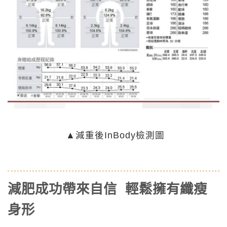
▲減重後InBody檢測圖
減肥成功帶來自信 輕鬆擁有纖瘦
身形