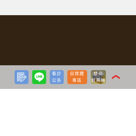
預約
LINE
看診
自媒體
雙排
諮詢
❮
公告
專區
剝藥機
服務項目
寇約翰植髮
ARTAS植髮
需不需要植髮
如何有效生髮
減重
減肥針瘦瘦筆療程