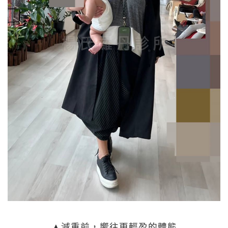
▲減重前，嚮往更輕盈的體態