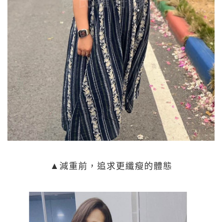
▲減重前，追求更纖瘦的體態