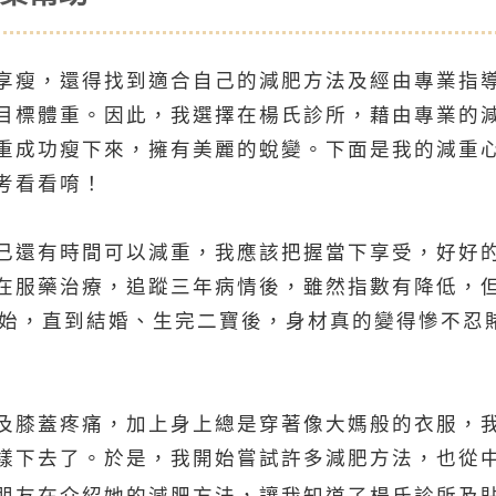
享瘦，還得找到適合自己的減肥方法及經由專業指
目標體重。因此，我選擇在楊氏診所，藉由專業的減
重成功瘦下來，擁有美麗的蛻變。下面是我的減重
考看看唷！
己還有時間可以減重，我應該把握當下享受，好好
在服藥治療，追蹤三年病情後，雖然指數有降低，
開始，直到結婚、生完二寶後，身材真的變得慘不忍賭
及膝蓋疼痛，加上身上總是穿著像大媽般的衣服，
樣下去了。於是，我開始嘗試許多減肥方法，也從