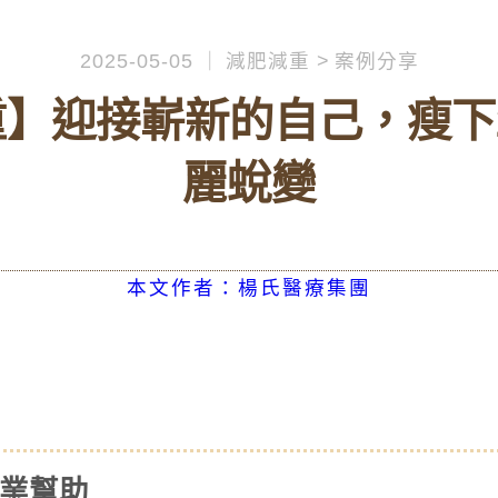
2025-05-05
減肥減重
案例分享
】迎接嶄新的自己，瘦下2
麗蛻變
本文作者：楊氏醫療集團
專業幫助