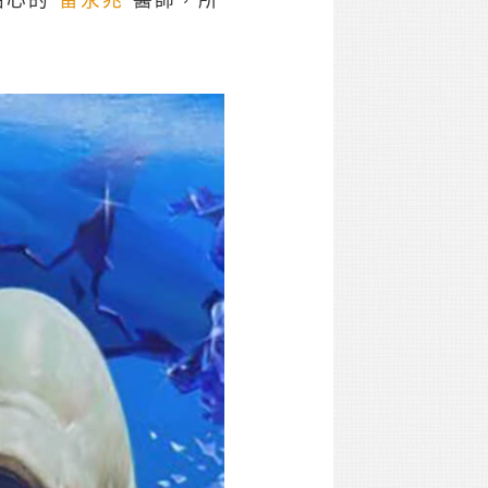
貼心的
雷永兆
醫師，所