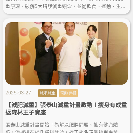
重原理、破解5大錯誤減重觀念，並從飲食、運動、生活
習慣等面向帶你了解如何正確減重，最後再分享減重卡
關的輔助方法供你參考！
2025-03-27
減肥減重
醫師專欄
【減肥減重】張泰山減重計畫啟動！瘦身有成重
返森林王子寶座
張泰山減重計畫開始！為解決肥胖問題、擁有健康體
態，他選擇在楊氏羅丹診所，找了楊名錦醫師用專業減