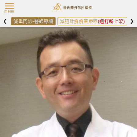
楊氏羅丹最新消
menu
❮
❯
減重門診-醫師專欄
減肥針瘦瘦筆療程
(週打新上架)
減