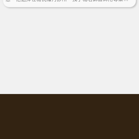
重方案協助減肥，透過複方口服藥雙效控癮，讓自己變
回更帥的森林王子！