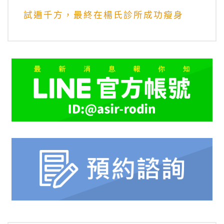
試遍千方，最終在楊氏診所成功瘦身