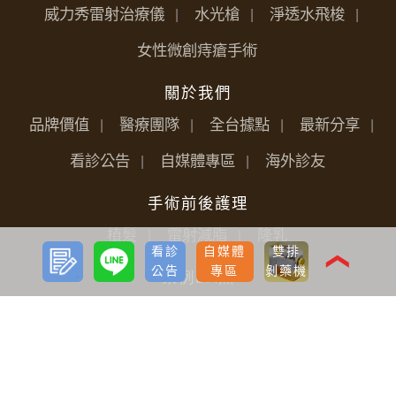
威力秀雷射治療儀
水光槍
淨透水飛梭
女性微創痔瘡手術
關於我們
品牌價值
醫療團隊
全台據點
最新分享
看診公告
自媒體專區
海外診友
手術前後護理
植髮
雷射減脂
隆乳
預約
LINE
看診
自媒體
雙排
諮詢
❮
公告
專區
剝藥機
案例BA照
生髮植髮
減重
雷射減脂
胸部
微整形
案例心得
植髮
生髮
減重
雷射減脂
胸部