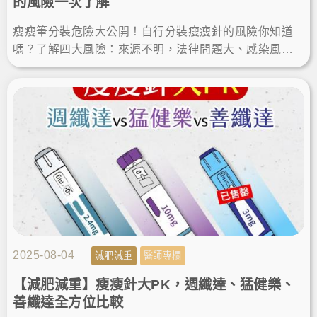
的風險一次了解
瘦瘦筆分裝危險大公開！自行分裝瘦瘦針的風險你知道
嗎？了解四大風險：來源不明，法律問題大、感染風
險、藥效不穩定、劑量不準等，使用原廠遵醫囑瘦身才
能安心減重減肥！
2025-08-04
減肥減重
醫師專欄
【減肥減重】瘦瘦針大PK，週纖達、猛健樂、
善纖達全方位比較