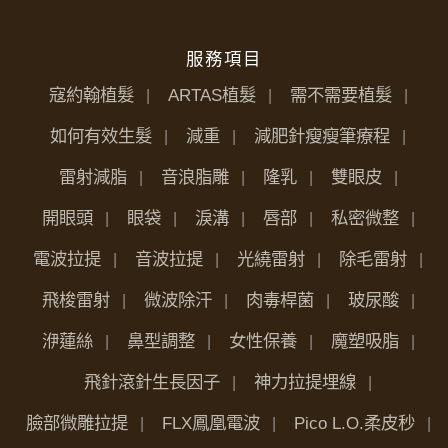
服務項目
寇約翰植髮
ARTAS植髮
需不需要植髮
如何有效生髮
減重
減肥針瘦瘦筆療程
雷射減脂
音浪脂雕
隆乳
雙眼皮
開眼頭
眼袋
淚溝
唇部
私密微整
電波拉提
音波拉提
光繞雷射
除毛雷射
飛梭雷射
微波除汗
肉毒桿菌
玻尿酸
洢蓮絲
鼻型調整
女性保養
魔塑吸脂
飛針滾針生長因子
神力拉提埋線
臉部微雕拉提
FLX鳳凰電波
Pico L.O.柔皮秒