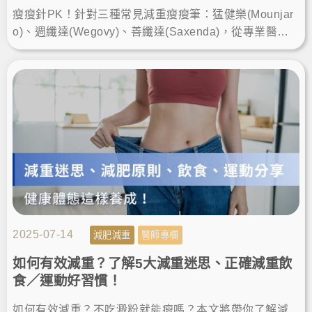
瘦瘦針PK！針對三種常見減重瘦瘦筆：猛健樂(Mounjar
o)、週纖達(Wegovy)、善纖達(Saxenda)，從專業醫療
角度全方位比較分析！LineID:@ asir-rodin
2025-07-14
減肥減重
醫師專欄
如何有效減重？了解5大減重迷思、正確減重飲
食／運動好習慣！
如何有效減重？不吃澱粉就能瘦嗎？本文將帶你了解減