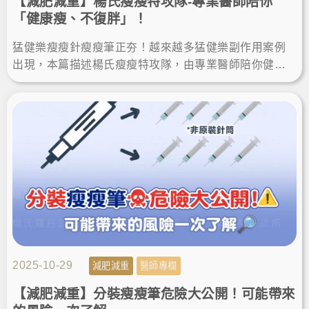
【減肥減重】楊氏瘦瘦特攻隊-專業醫師陪你
「健康瘦、不復胖」！
猛健樂瘦瘦針瘦瘦筆正夯！越來越多猛健樂副作用案例
出現，本篇描述楊氏瘦瘦特攻隊，由專業醫師陪你健康
瘦身、不復胖，了解正確減肥方式及週纖達等減重療
程！LineID:@ asir-rodin
2025-10-29
減肥減重
醫師專欄
【減肥減重】分裝瘦瘦筆危險大公開！可能帶來