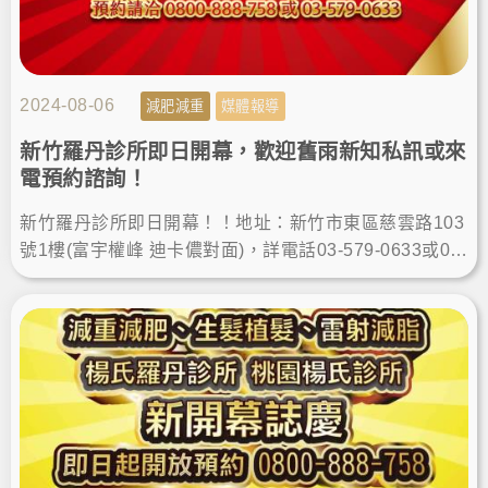
2024-08-06
減肥減重
媒體報導
新竹羅丹診所即日開幕，歡迎舊雨新知私訊或來
電預約諮詢！
新竹羅丹診所即日開幕！！地址：新竹市東區慈雲路103
號1樓(富宇權峰 迪卡儂對面)，詳電話03-579-0633或08
00-888-758，歡迎預約諮詢！