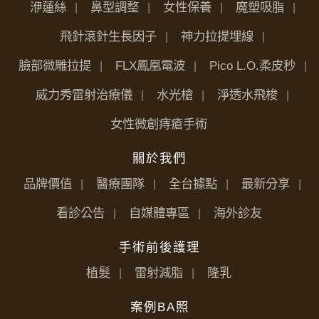
洢蓮絲
鼻型調整
女性保養
魔塑吸脂
飛針滾針生長因子
神力拉提埋線
臉部微雕拉提
FLX鳳凰電波
Pico L.O.柔皮秒
威力秀雷射治療儀
水光槍
淨透水飛梭
女性微創痔瘡手術
關於我們
品牌價值
醫療團隊
全台據點
最新分享
看診公告
自媒體專區
海外診友
手術前後護理
植髮
雷射減脂
隆乳
案例BA照