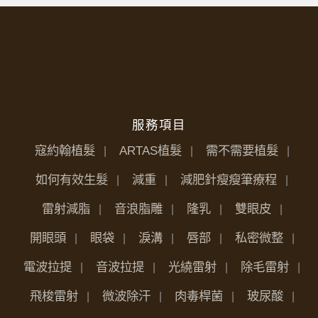
服務項目
寇約翰植髮
ARTAS植髮
需不需要植髮
如何有效生髮
減重
減肥針瘦瘦筆療程
雷射減脂
音浪脂雕
隆乳
雙眼皮
開眼頭
眼袋
淚溝
唇部
私密微整
電波拉提
音波拉提
光繞雷射
除毛雷射
飛梭雷射
微波除汗
肉毒桿菌
玻尿酸