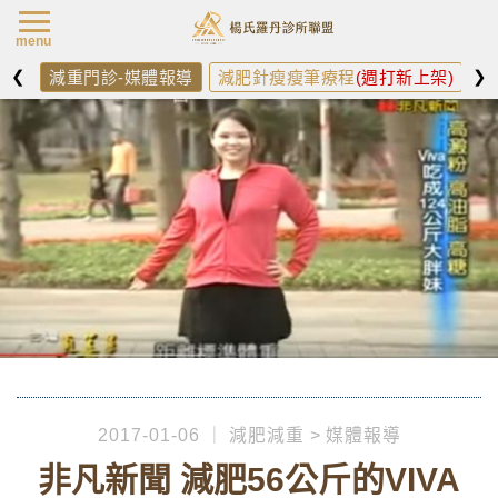
楊氏羅丹最新消
menu
❮
❯
減重門診-媒體報導
減肥針瘦瘦筆療程
(週打新上架)
減
2017-01-06
減肥減重
媒體報導
非凡新聞 減肥56公斤的VIVA