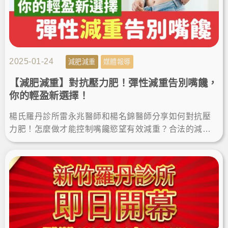
2025-01-24
減肥減重
媒體報導
【減肥減重】對抗壓力肥！彈性減重告別嘴饞，
你的輕盈新選擇！
楊氏羅丹診所雷永兆醫師和楊名錦醫師分享如何對抗壓
力肥！怎麼做才能控制嘴饞慾望有效減重？合法的減肥
藥物有哪些？一起看看本篇分享，讓我們持續瘦身保持
理想體重與健康！