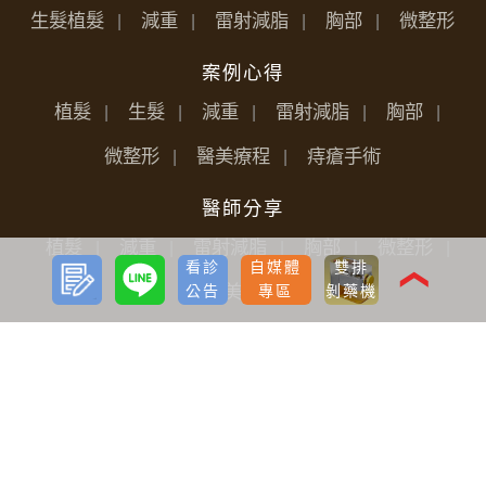
生髮植髮
減重
雷射減脂
胸部
微整形
案例心得
植髮
生髮
減重
雷射減脂
胸部
微整形
醫美療程
痔瘡手術
醫師分享
植髮
減重
雷射減脂
胸部
微整形
預約
LINE
看診
自媒體
雙排
諮詢
❮
醫美療程
公告
專區
剝藥機
媒體報導
植髮生髮
減重
雷射減脂
胸部
微整形
醫美療程
抗衰老