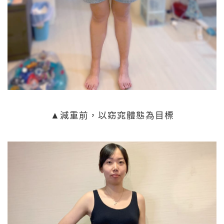
▲減重前，以窈窕體態為目標