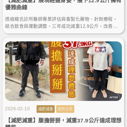
【減肥減重】展現輕盈身姿，瘦下12.9公斤擁有
優雅曲線
透過楊氏診所醫師專業評估與客製化藥物、針劑療程，
結合飲食與運動調整，三年成功減重12.9公斤，改善體
脂、膽固醇與心血管風險，重獲輕盈身姿與健康自信。
2026-02-10
減肥減重
案例分享
【減肥減重】腹擔掰掰，減重37.9公斤達成理想