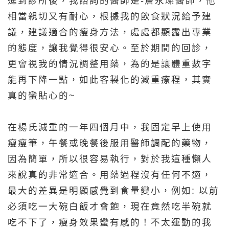
進到診所後，我諮詢的醫師是-詹永璨醫師，他
相當親切又有耐心，根據我的飲食狀況給予建
議，建議適合的瘦身方法，處處都顯露出專業
的態度，讓我覺得很安心。至於期間的回診，
更會視我的情況調整用藥，為的是讓體重數字
能再下降一點，如此客製化的減重療程，其實
真的蠻貼心的~
在楊氏減重的一年四個月中，我固定早上使用
瘦瘦筆，午餐或晚餐後服用醫師調配的藥物，
因為簡單，所以很容易執行，對於我這種懶人
來說真的非常適合。用藥過程沒有任何不適，
最大的差異是明顯感覺到食量變小，例如: 以前
必須吃一大碗白飯才會飽，現在竟然吃半碗就
吃不下了，瘦身效果蠻有感的！不太運動的我