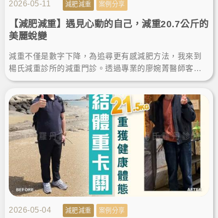
2026-05-11
減肥減重
案例分享
【減肥減重】遇見心動的自己，減重20.7公斤的
美麗蛻變
減重不僅是數字下降，為追尋更有感減肥方法，我來到
楊氏減重診所的減重門診。透過專業的廖婉菁醫師客製
規劃成功瘦身，擺脫體態困擾，找回輕盈自信，遇見更
心動的自己！
2026-05-04
減肥減重
案例分享