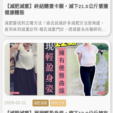
【減肥減重】終結體重卡關，減下21.5公斤重獲
健康體態
減肥要找到正確方法！過去試過許多減肥方法皆無感，
直到來到減重診所-楊氏減重門診，透過雷永兆醫師的專
業瘦身方案，7個多月瘦了21.5公斤，現在體態輕盈，更
加自信！
2026-02-11
減肥減重
案例分享