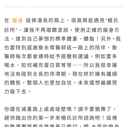
在
瘦身
這條漫長的路上，很高興能遇見"楊氏
診所"，讓我不再道聽塗說，使用正確的瘦身方
法，達到自己夢想的標準體重、體脂！另外~我
也要特別感謝
詹永璨醫師
這一路上的陪伴，詹
醫師每次都會適時給予提醒和建議，例如要多
喝水、如何補充蛋白質等等⋯⋯所以我很幸運
地沒有碰到太長的停滯期，現在終於擁有纖細
的體態，整個人也更加自信，未來還想繼續努
力瘦下去。
你還在減重路上處處碰壁嗎？請不要猶豫了，
趕快踏出你的第一步來楊氏診所諮詢吧！這裡
的醫護團隊都非常專業又親切，願 大家的瘦身