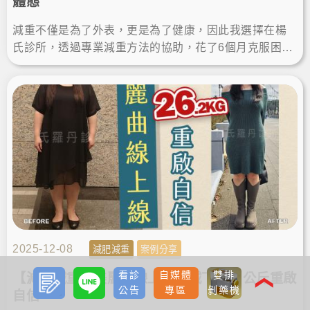
體態
減重不僅是為了外表，更是為了健康，因此我選擇在楊
氏診所，透過專業減重方法的協助，花了6個月克服困難
瘦身，這段旅程讓我找回自信，證明減肥成功不再是遙
不可及的夢想！
2025-12-08
減肥減重
案例分享
預約
LINE
看診
自媒體
雙排
【減肥減重】美麗曲線上線，減下26.2公斤重啟
諮詢
❮
公告
專區
剝藥機
自信