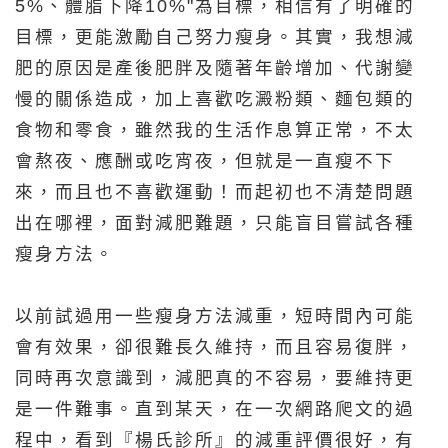
5%、體脂下降10%"為目標，相信有了明確的
目標，更能激勵自己努力瘦身。其實，我想減
肥的原因是產後肥胖及隨著年齡增加、代謝變
慢的關係造成，加上喜歡吃澱粉類、麵包類的
食物和零食，雖然我的生活作息算正常，不太
會熬夜、應酬或吃宵夜，但就是一直瘦不下
來，而且也不喜歡運動！而起初也不清楚問題
出在哪裡，面對減肥難題，只能盲目嘗試各種
瘦身方法。
以前試過用一些瘦身方法減重，短時間內可能
會有效果，卻很難長久維持，而且容易復胖，
同時再次意識到，減肥真的不容易，要維持更
是一件難事。直到某天，在一次網路爬文的過
程中，看到『楊氏診所』的減重評價很好，有