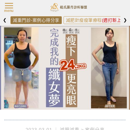
楊氏羅丹最新消
menu
❮
❯
減重門診-案例心得分享
減肥針瘦瘦筆療程
(週打新上架)
2023-03-01
減肥減重
案例分享