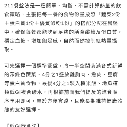
211餐盤法是一種簡單、均衡、不需計算熱量的飲
食策略，主張把每一餐的食物份量按照「蔬菜2份
＋蛋白質1份＋優質澱粉1份」的搭配分配在餐盤
中，確保每餐都能吃到足夠的膳食纖維及蛋白質，
穩定血糖、增加飽足感，自然而然控制總熱量攝
取。
可先選擇一個標準餐盤，將一半空間裝滿各式新鮮
的深綠色蔬菜、4分之1盛放雞胸肉、魚肉、豆腐
等蛋白質食物，最後4分之1裝入糙米飯、地瓜這
類低GI複合碳水，再根據前面我們提及的進食順
序享用即可，屬於方便實踐，且能長期維持健康體
態的友好選擇。
【低GI飲食法】