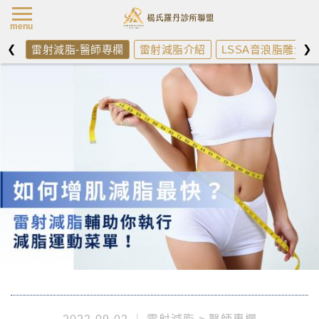
楊氏羅丹最新消
menu
❮
❯
雷射減脂-醫師專欄
雷射減脂介紹
LSSA音浪脂雕介紹