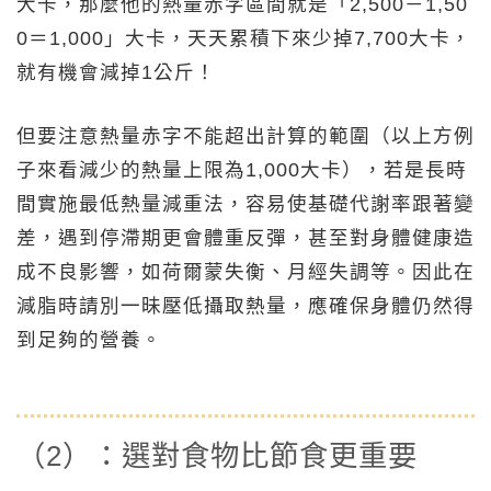
大卡，那麼他的熱量赤字區間就是「2,500－1,50
0＝1,000」大卡，天天累積下來少掉7,700大卡，
就有機會減掉1公斤！
但要注意熱量赤字不能超出計算的範圍（以上方例
子來看減少的熱量上限為1,000大卡），若是長時
間實施最低熱量減重法，容易使基礎代謝率跟著變
差，遇到停滯期更會體重反彈，甚至對身體健康造
成不良影響，如荷爾蒙失衡、月經失調等。因此在
減脂時請別一昧壓低攝取熱量，應確保身體仍然得
到足夠的營養。
（2）：選對食物比節食更重要