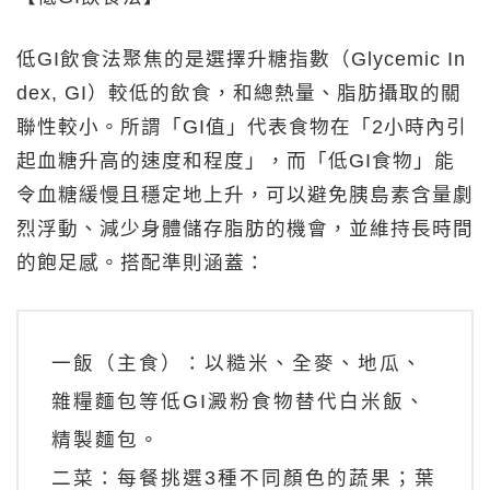
低GI飲食法聚焦的是選擇升糖指數（Glycemic In
dex, GI）較低的飲食，和總熱量、脂肪攝取的關
聯性較小。所謂「GI值」代表食物在「2小時內引
起血糖升高的速度和程度」，而「低GI食物」能
令血糖緩慢且穩定地上升，可以避免胰島素含量劇
烈浮動、減少身體儲存脂肪的機會，並維持長時間
的飽足感。搭配準則涵蓋：
一飯（主食）：以糙米、全麥、地瓜、
雜糧麵包等低GI澱粉食物替代白米飯、
精製麵包。
二菜：每餐挑選3種不同顏色的蔬果；葉