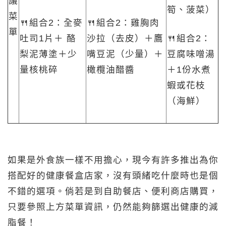
議
筍、菠菜）
菜
🍴組合2：全麥
🍴組合2：雞胸肉
單
吐司1片＋ 酪
沙拉（去皮）＋鷹
🍴組合2：
梨泥薄塗＋少
嘴豆泥（少量）＋
豆腐味噌湯
量核桃碎
橄欖油醋醬
＋1份水煮
蝦或花枝
（海鮮）
如果是外食族一樣不用擔心，現今有許多推出為你
搭配好的健康餐盒店家，沒有頭緒吃什麼時也是個
不錯的選項。倘若是到自助餐店、便利商店購買，
只要參照上方菜單資訊，仍然能夠篩選出健康的減
脂餐！