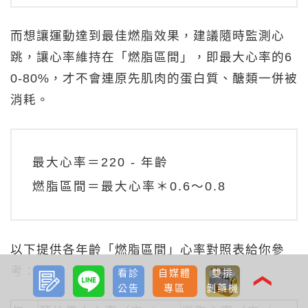
而想讓運動達到最佳燃脂效果，建議隨時監測心
跳，讓心率維持在「燃脂區間」，即最大心率的6
0-80%，才不會連原先肌肉的蛋白質、醣類一併被
消耗。
最大心率＝220 - 年齡
燃脂區間＝最大心率＊0.6～0.8
以下提供各年齡「燃脂區間」心率對照表給你參
考：
預約
LINE
看診
自媒體
雙排
諮詢
❮
公告
專區
剝藥機