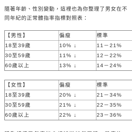
隨著年齡、性別變動，這裡也為你整理了男女在不
同年紀的正常體指率指標對照表：
【男性】
偏瘦
標準
18至39歲
10% ↓
11－21%
30至59歲
11% ↓
12－22%
60歲以上
13% ↓
14－24%
【女性】
偏瘦
標準
18至39歲
20% ↓
21－34%
30至59歲
21% ↓
22－35%
60歲以上
22% ↓
23－36%