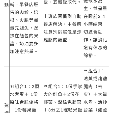
低碳水為
飯、五穀飯取代。
輔，早餐店販
點
主，並盡量
售的肉鬆、培
上班族習慣到自助
在睡前3-4
根、火腿等盡
餐店解決，主餐應
小時結束一
量先避免，塗
注意別挑選像是炸
切進食動
抹在麵包的果
雞腿的類型。
作，讓消化
醬、奶油要多
道有休息的
加注意熱量。
餘裕。
🍴組合1：
清蒸或烤雞
🍴組合1：2顆
🍴組合1：1份手掌
腿肉（去
水煮蛋＋ 1份
大的鮭魚＋2份花
皮）＋大量
原味希臘優格
椰菜、深綠色蔬菜
水煮、清炒
建
＋1份莓果類
＋3分之1碗糙米飯
蔬菜（如蘆