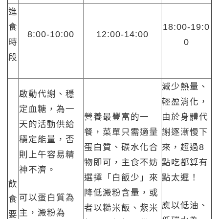
進
食
18:00-19:0
8:00-10:00
12:00-14:00
時
0
段
減少熱量、
啟動代謝、穩
輕盈消化，
定血糖，為一
營養最豐富的一
由於身體代
天的活動供給
餐，菜單只需適量
謝逐漸慢下
穩定能量，否
蛋白質、碳水化合
來，超過8
則上午容易精
物即可，主食不妨
點吃都算有
神不濟。
選擇「白飯少」來
點太遲！
飲
降低澱粉含量，或
可以蛋白質為
食
應以低油、
者以糙米飯、紫米
主，澱粉為
要