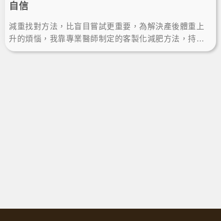
自信
減重找對方法，比盲目嘗試更重要，為解決產後體重上
升的煩惱，我靠專業醫師制定的客製化減肥方法，持續
瘦身兩年多，減重成功後恢復自信與健康，也更精神美
麗！LineID:@ asir-rodin