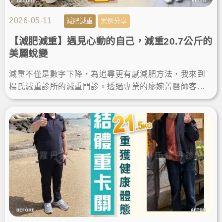
2026-05-11
減肥減重
案例分享
【減肥減重】遇見心動的自己，減重20.7公斤的
美麗蛻變
減重不僅是數字下降，為追尋更有感減肥方法，我來到
楊氏減重診所的減重門診。透過專業的廖婉菁醫師客製
規劃成功瘦身，擺脫體態困擾，找回輕盈自信，遇見更
心動的自己！