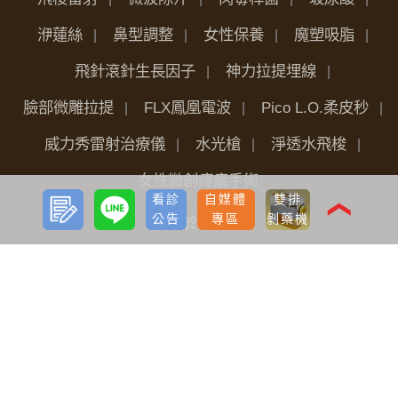
洢蓮絲
鼻型調整
女性保養
魔塑吸脂
飛針滾針生長因子
神力拉提埋線
臉部微雕拉提
FLX鳳凰電波
Pico L.O.柔皮秒
威力秀雷射治療儀
水光槍
淨透水飛梭
女性微創痔瘡手術
預約
LINE
看診
自媒體
雙排
諮詢
❮
公告
專區
剝藥機
關於我們
品牌價值
醫療團隊
全台據點
最新分享
看診公告
自媒體專區
海外診友
手術前後護理
植髮
雷射減脂
隆乳