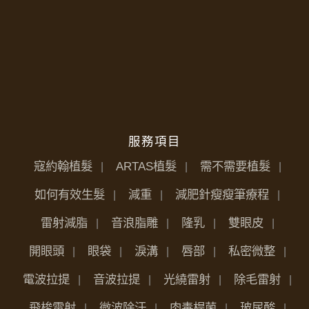
服務項目
寇約翰植髮
ARTAS植髮
需不需要植髮
如何有效生髮
減重
減肥針瘦瘦筆療程
雷射減脂
音浪脂雕
隆乳
雙眼皮
開眼頭
眼袋
淚溝
唇部
私密微整
電波拉提
音波拉提
光繞雷射
除毛雷射
飛梭雷射
微波除汗
肉毒桿菌
玻尿酸