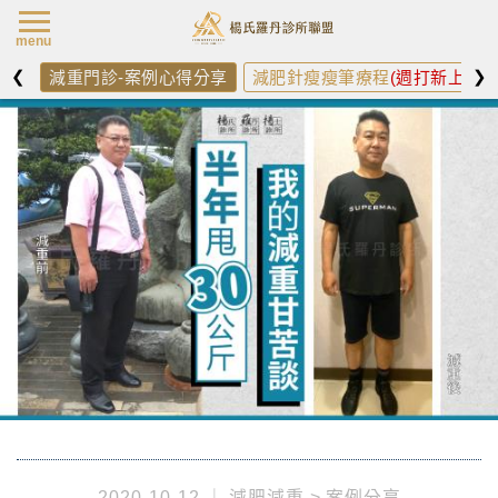
楊氏羅丹最新消
menu
❮
❯
減重門診-案例心得分享
減肥針瘦瘦筆療程
(週打新上架)
2020-10-12
減肥減重
案例分享