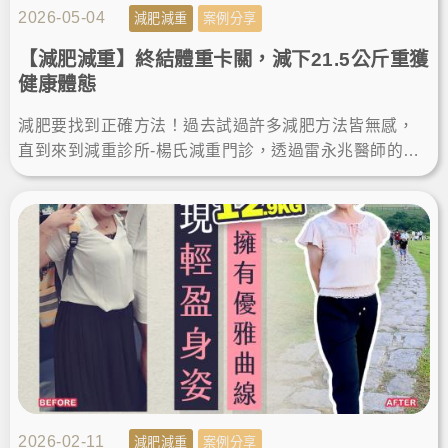
2026-05-04
減肥減重
案例分享
【減肥減重】終結體重卡關，減下21.5公斤重獲
健康體態
減肥要找到正確方法！過去試過許多減肥方法皆無感，
直到來到減重診所-楊氏減重門診，透過雷永兆醫師的專
業瘦身方案，7個多月瘦了21.5公斤，現在體態輕盈，更
加自信！
2026-02-11
減肥減重
案例分享