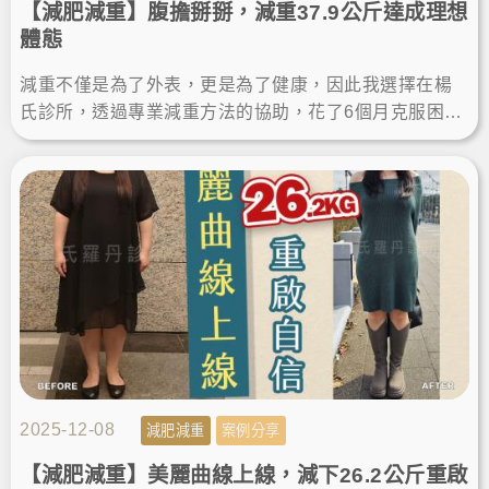
【減肥減重】腹擔掰掰，減重37.9公斤達成理想
體態
減重不僅是為了外表，更是為了健康，因此我選擇在楊
氏診所，透過專業減重方法的協助，花了6個月克服困難
瘦身，這段旅程讓我找回自信，證明減肥成功不再是遙
不可及的夢想！
2025-12-08
減肥減重
案例分享
【減肥減重】美麗曲線上線，減下26.2公斤重啟