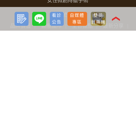
女性微創痔瘡手術
預約
LINE
關於我們
看診
自媒體
雙排
諮詢
❮
公告
專區
剝藥機
品牌價值
醫療團隊
全台據點
最新分享
看診公告
自媒體專區
海外診友
手術前後護理
植髮
雷射減脂
隆乳
案例BA照
生髮植髮
減重
雷射減脂
胸部
微整形
案例心得
植髮
生髮
減重
雷射減脂
胸部
微整形
醫美療程
痔瘡手術