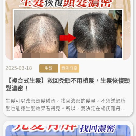
2025-03-18
生髮
案例分享
【複合式生髮】救回禿頭不用植髮，生髮恢復頭
髮濃密！
生髮可以改善頭髮稀疏，找回濃密的髮量，不須透過植
髮也能讓生髮效果看得見。所以，我決定在楊氏羅丹診
所進行生髮治療，後來在療程一年後，就成功恢復濃密
也提升了自信！