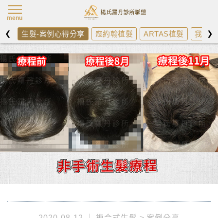
楊氏羅丹最新消
menu
❮
❯
生髮-案例心得分享
寇約翰植髮
ARTAS植髮
我需不
2020-08-12
複合式生髮
案例分享