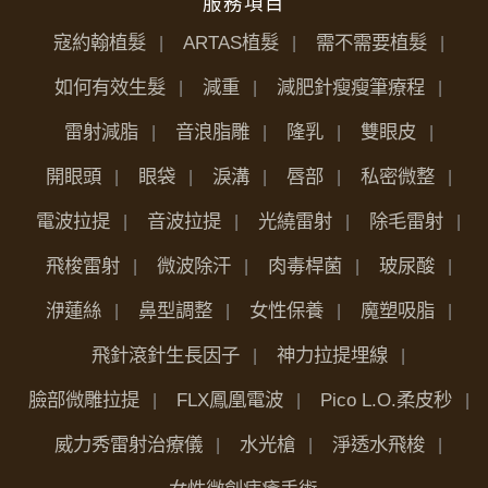
服務項目
寇約翰植髮
ARTAS植髮
需不需要植髮
如何有效生髮
減重
減肥針瘦瘦筆療程
雷射減脂
音浪脂雕
隆乳
雙眼皮
開眼頭
眼袋
淚溝
唇部
私密微整
電波拉提
音波拉提
光繞雷射
除毛雷射
飛梭雷射
微波除汗
肉毒桿菌
玻尿酸
洢蓮絲
鼻型調整
女性保養
魔塑吸脂
飛針滾針生長因子
神力拉提埋線
臉部微雕拉提
FLX鳳凰電波
Pico L.O.柔皮秒
威力秀雷射治療儀
水光槍
淨透水飛梭