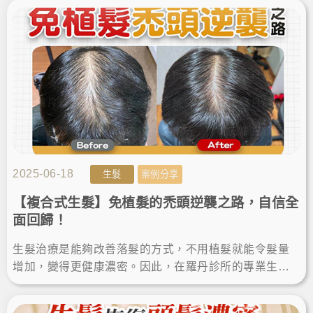
成功找回濃密！
2025-06-18
生髮
案例分享
【複合式生髮】免植髮的禿頭逆襲之路，自信全
面回歸！
生髮治療是能夠改善落髮的方式，不用植髮就能令髮量
增加，變得更健康濃密。因此，在羅丹診所的專業生髮
幫助下，生髮效果日漸有感，終於輕鬆揮別禿頭，自信
跟著回歸！