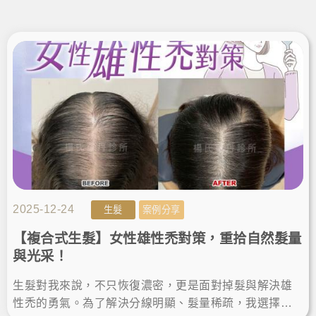
2025-12-24
生髮
案例分享
【複合式生髮】女性雄性禿對策，重拾自然髮量
與光采！
生髮對我來說，不只恢復濃密，更是面對掉髮與解決雄
性禿的勇氣。為了解決分線明顯、髮量稀疏，我選擇進