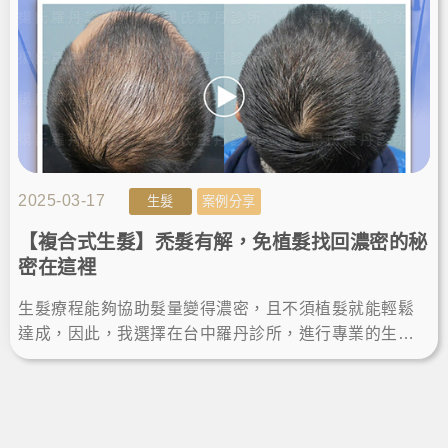
2025-03-17
生髮
案例分享
【複合式生髮】禿髮有解，免植髮找回濃密的秘
密在這裡
生髮療程能夠協助髮量變得濃密，且不須植髮就能輕鬆
達成，因此，我選擇在台中羅丹診所，進行專業的生髮
改善稀疏問題，而療程後生髮效果顯著，如願擺脫禿
髮，重拾頂上自信。