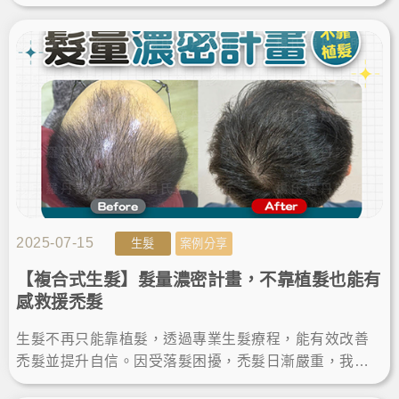
行女性生髮療程，一年後的生髮成果讓我找回美麗秀髮
與自信！LineID:@ asir-rodin
2025-07-15
生髮
案例分享
【複合式生髮】髮量濃密計畫，不靠植髮也能有
感救援禿髮
生髮不再只能靠植髮，透過專業生髮療程，能有效改善
禿髮並提升自信。因受落髮困擾，禿髮日漸嚴重，我選
擇了楊氏羅丹診所的生髮療程，療程後生髮效果有感，