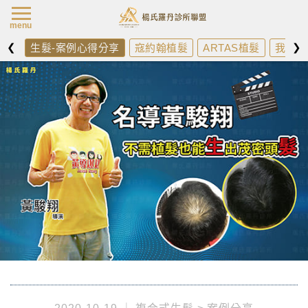
楊氏羅丹最新消
menu
❮
❯
生髮-案例心得分享
寇約翰植髮
ARTAS植髮
我需不