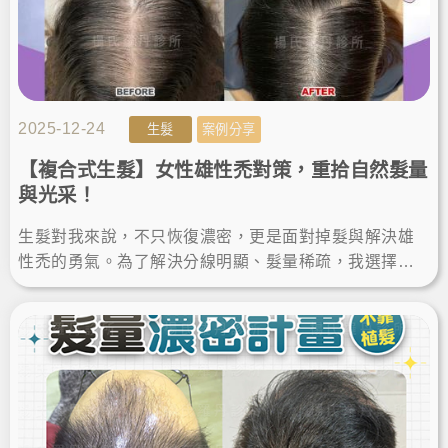
2025-12-24
生髮
案例分享
【複合式生髮】女性雄性禿對策，重拾自然髮量
與光采！
生髮對我來說，不只恢復濃密，更是面對掉髮與解決雄
性禿的勇氣。為了解決分線明顯、髮量稀疏，我選擇進
行女性生髮療程，一年後的生髮成果讓我找回美麗秀髮
與自信！LineID:@ asir-rodin