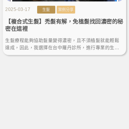
2025-03-17
生髮
案例分享
【複合式生髮】禿髮有解，免植髮找回濃密的秘
密在這裡
生髮療程能夠協助髮量變得濃密，且不須植髮就能輕鬆
達成，因此，我選擇在台中羅丹診所，進行專業的生髮
改善稀疏問題，而療程後生髮效果顯著，如願擺脫禿
髮，重拾頂上自信。