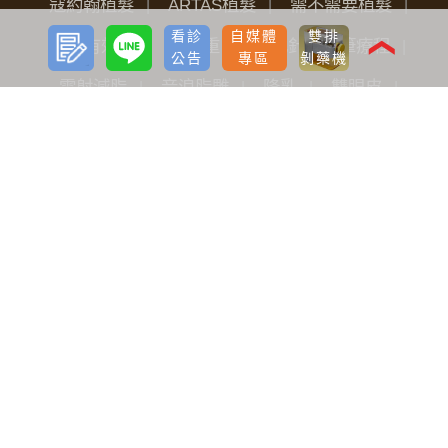
寇約翰植髮
ARTAS植髮
需不需要植髮
預約
LINE
看診
自媒體
雙排
諮詢
如何有效生髮
減重
減肥針瘦瘦筆療程
❮
公告
專區
剝藥機
雷射減脂
音浪脂雕
隆乳
雙眼皮
開眼頭
眼袋
淚溝
唇部
私密微整
電波拉提
音波拉提
光繞雷射
除毛雷射
飛梭雷射
微波除汗
肉毒桿菌
玻尿酸
洢蓮絲
鼻型調整
女性保養
魔塑吸脂
飛針滾針生長因子
神力拉提埋線
臉部微雕拉提
FLX鳳凰電波
Pico L.O.柔皮秒
威力秀雷射治療儀
水光槍
淨透水飛梭
女性微創痔瘡手術