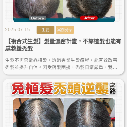
2025-07-15
生髮
案例分享
【複合式生髮】髮量濃密計畫，不靠植髮也能有
感救援禿髮
生髮不再只能靠植髮，透過專業生髮療程，能有效改善
禿髮並提升自信。因受落髮困擾，禿髮日漸嚴重，我選
擇了楊氏羅丹診所的生髮療程，療程後生髮效果有感，
成功找回濃密！