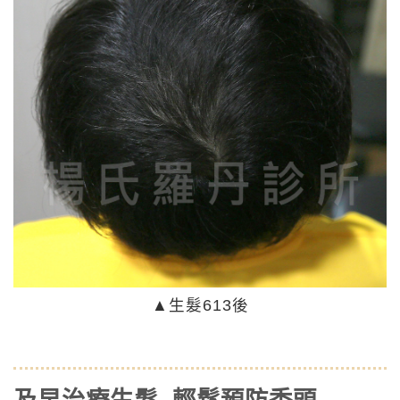
▲生髮613後
及早治療生髮 輕鬆預防禿頭