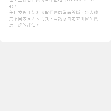
理，宣傳名稱與仿單不盡相同(Off-label us
e)。
任何療程介紹無法取代醫師當面診斷，每人體
質不同效果因人而異，建議親自前來由醫師做
進一步的評估。