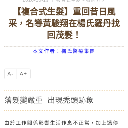
2020-10-19
複合式生髮
案例分享
【複合式生髮】重回昔日風
采，名導黃駿翔在楊氏羅丹找
回茂髮！
本文作者：楊氏醫療集團
A-
A+
落髮變嚴重 出現禿頭跡象
由於工作關係影響生活作息不正常，加上遺傳