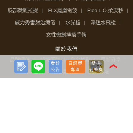
臉部微雕拉提
FLX鳳凰電波
Pico L.O.柔皮秒
威力秀雷射治療儀
水光槍
淨透水飛梭
女性微創痔瘡手術
關於我們
品牌價值
醫療團隊
全台據點
最新分享
預約
LINE
看診
自媒體
雙排
諮詢
❮
公告
專區
剝藥機
看診公告
自媒體專區
海外診友
手術前後護理
植髮
雷射減脂
隆乳
案例BA照
生髮植髮
減重
雷射減脂
胸部
微整形