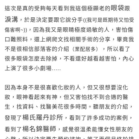
眼袋
這次是真的受夠每天看到我這個極顯老的
跟
淚溝
，於是決定要跟它說分手
((我可是既期待又怕受
，因為我又是眼睛極度過敏的人，害怕傷
傷害啊~))
口難照料，還上網爬文找相關手術的分享，畢竟我
不是很相信部落客的介紹
，所以看了
（業配居多）
很多眼袋怎麼去除掉，不看還好越看越害怕，內心
上演了很多小劇場.....
因為本身不是很喜歡化妝的人，但又很想要沒化
妝，眼神看起來有神，但又害怕找不到合適的醫
生，找資料、找醫美花很多時間。聽朋友的介紹，
楊氏羅丹診所
發現了
，看到了許多成功的案例，
楊名錦醫師
看到了
，感覺很溫柔能懂女性朋友的