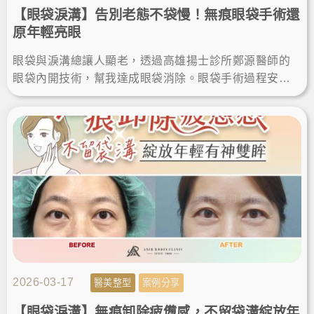
【眼袋淚溝】告別老態不袋慢！無痕眼袋手術還
原年輕亮眼
眼袋與淚溝總讓人顯老，透過高雄揚士診所鄭源醫師的
眼袋內開技術，幫我達成眼袋消除。眼袋手術過程安
心，且眼袋手術恢復期極短，這項眼袋手術推薦給想找
回年輕自信的你。
2026-03-17
醫美整型
案例分享
【眼袋淚溝】無痕卸除疲憊感，不留袋溝綻放年