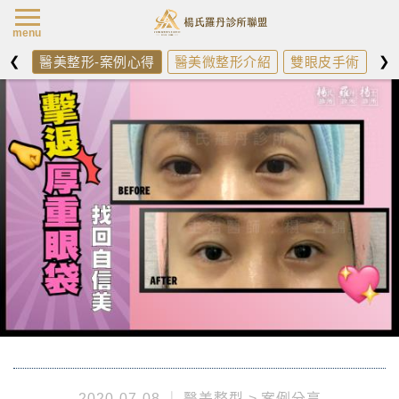
楊氏羅丹最新消
menu
❮
❯
醫美整形-案例心得
醫美微整形介紹
雙眼皮手術
開
2020-07-08
醫美整型
案例分享