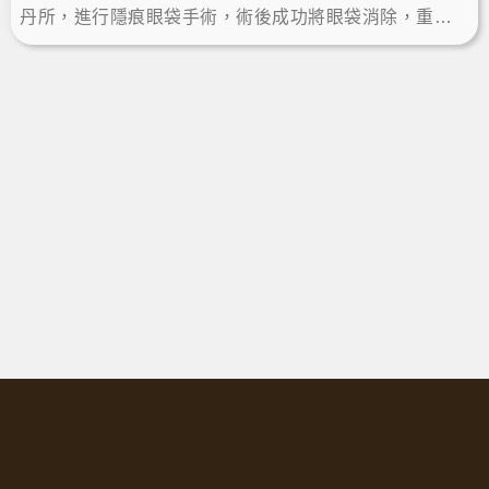
丹所，進行隱痕眼袋手術，術後成功將眼袋消除，重現
少年眼值。這次的除眼袋經驗讓他無懼鏡頭，找回自信
風采。LineID:@ asir-rodin