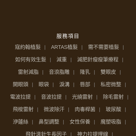
服務項目
寇約翰植髮
ARTAS植髮
需不需要植髮
如何有效生髮
減重
減肥針瘦瘦筆療程
雷射減脂
音浪脂雕
隆乳
雙眼皮
開眼頭
眼袋
淚溝
唇部
私密微整
電波拉提
音波拉提
光繞雷射
除毛雷射
飛梭雷射
微波除汗
肉毒桿菌
玻尿酸
洢蓮絲
鼻型調整
女性保養
魔塑吸脂
飛針滾針生長因子
神力拉提埋線