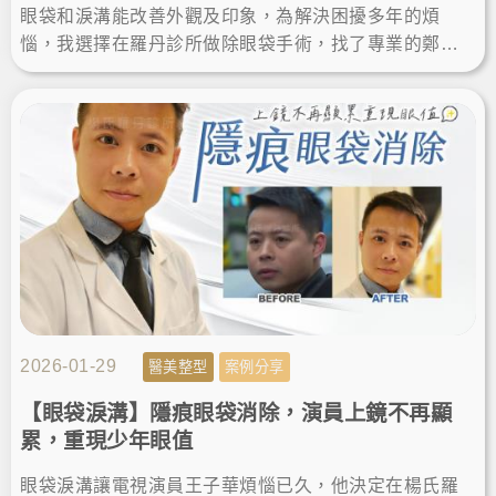
眼袋和淚溝能改善外觀及印象，為解決困擾多年的煩
惱，我選擇在羅丹診所做除眼袋手術，找了專業的鄭源
醫師諮詢和操作，術後眼袋消除效果自然，成功找回明
亮神采，更加年輕。
2026-01-29
醫美整型
案例分享
【眼袋淚溝】隱痕眼袋消除，演員上鏡不再顯
累，重現少年眼值
眼袋淚溝讓電視演員王子華煩惱已久，他決定在楊氏羅