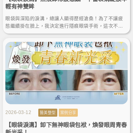
輕有神雙眸
眼袋與深陷的淚溝，總讓人顯得歷經滄桑！為了不讓疲
態繼續掛在臉上，我決定進行隱痕眼袋手術，這次不僅
成功除眼袋淚溝，更圓滿達成眼袋消除的心願，讓雙眼
變得明亮有神。
2026-03-12
醫美整型
案例分享
【眼袋淚溝】卸下無神眼袋包袱，煥發眼周青春
新光采！