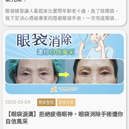
眼袋總是讓人看起來比實際年齡老十歲，為了除眼袋，
我下定決心透過專業的隱痕眼袋手術，一次完成眼袋消
除與淚溝填補。術後不僅氣色變好、找回自信，雙眸看
起來更年輕有神。
2026-03-04
醫美整型
案例分享
【眼袋淚溝】拒絕疲倦眼神，眼袋消除手術還你
自信風采