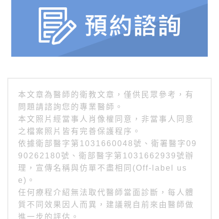
本文章為醫師的衛教文章，僅供民眾參考，有
問題請諮詢您的專業醫師。
本文照片經當事人肖像權同意，非當事人同意
之檔案照片皆有完善保護程序。
依據衛部醫字第1031660048號、衛署醫字09
90262180號、衛部醫字第1031662939號辦
理，宣傳名稱與仿單不盡相同(Off-label us
e)。
任何療程介紹無法取代醫師當面診斷，每人體
質不同效果因人而異，建議親自前來由醫師做
進一步的評估。