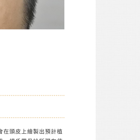
會在頭皮上繪製出預計植