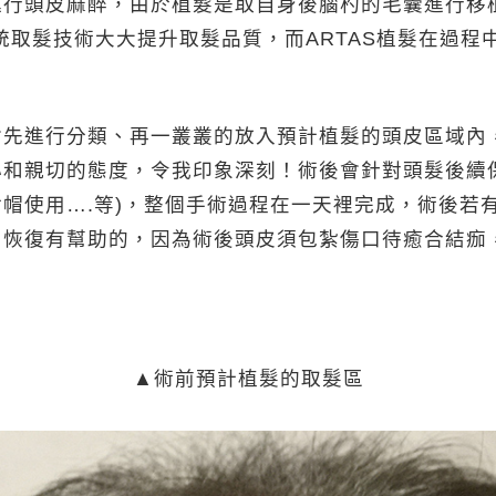
進行頭皮麻醉，由於植髮是取自身後腦杓的毛囊進行移
系統取髮技術大大提升取髮品質，而ARTAS植髮在過
會先進行分類、再一叢叢的放入預計植髮的頭皮區域內
心和親切的態度，令我印象深刻！術後會針對頭髮後續
帽使用….等)，整個手術過程在一天裡完成，術後若有
口恢復有幫助的，因為術後頭皮須包紮傷口待癒合結痂
▲術前預計植髮的取髮區