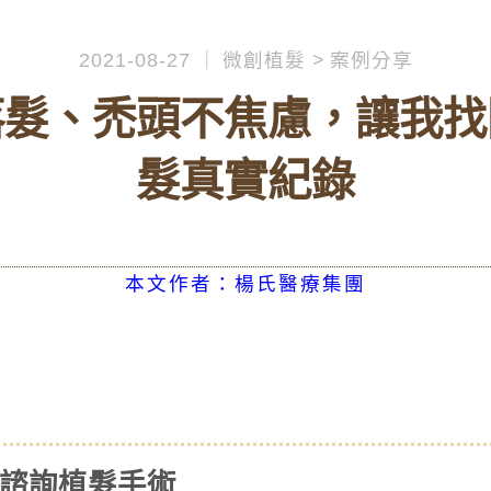
2021-08-27
微創植髮
案例分享
落髮、禿頭不焦慮，讓我找
髮真實紀錄
本文作者：楊氏醫療集團
 諮詢植髮手術