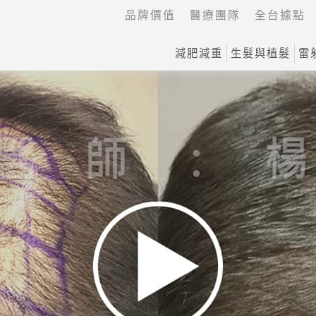
品牌價值
醫療團隊
全台據點
減肥減重
生髮與植髮
雷