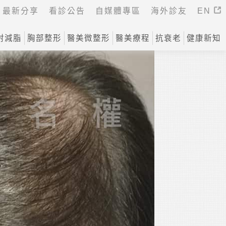
最新分享
看診公告
自媒體專區
海外診友
EN
射減脂
胸部整形
醫美微整形
醫美療程
抗衰老
健康新知