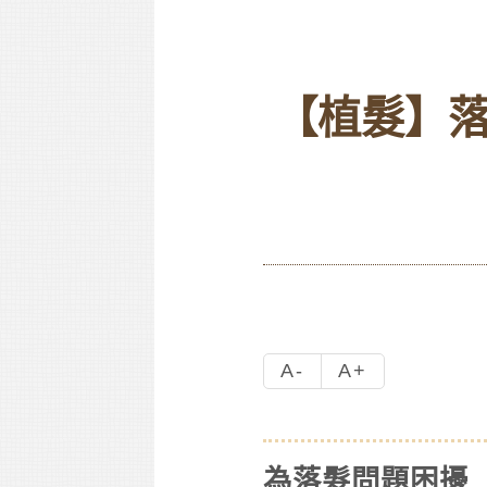
【植髮】
A-
A+
為落髮問題困擾