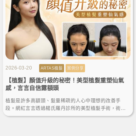
2026-03-20
ARTAS植髮
案例分享
【植髮】顏值升級的秘密！美型植髮重塑仙氣
感，言言自信露額頭
植髮是許多高額頭、髮量稀疏的人心中理想的改善手
段。網紅言言透過楊氏羅丹診所的美型植髮手術，術後
一年成功當髮量富翁，重拾自信、露額頭綁馬尾，擁有
完美髮際線顯小臉。