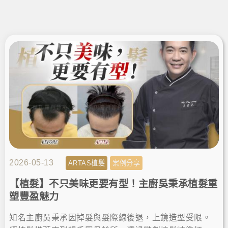
2026-05-13
ARTAS植髮
案例分享
【植髮】不只美味更要有型！主廚吳秉承植髮重
塑豐盈魅力
知名主廚吳秉承因掉髮與髮際線後退，上鏡造型受限。