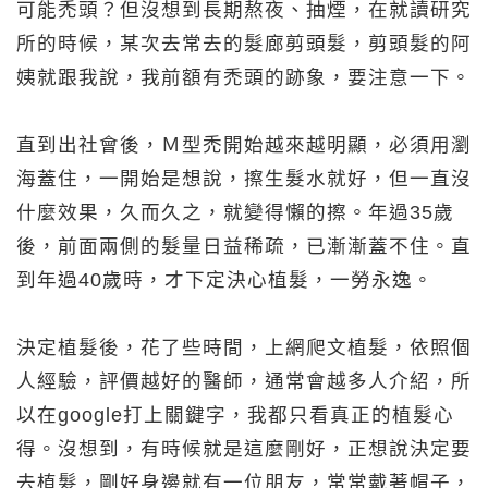
可能禿頭？但沒想到長期熬夜、抽煙，在就讀研究
所的時候，某次去常去的髮廊剪頭髮，剪頭髮的阿
姨就跟我說，我前額有禿頭的跡象，要注意一下。
直到出社會後，Ｍ型禿開始越來越明顯，必須用瀏
海蓋住，一開始是想說，擦生髮水就好，但一直沒
什麼效果，久而久之，就變得懶的擦。年過35歲
後，前面兩側的髮量日益稀疏，已漸漸蓋不住。直
到年過40歲時，才下定決心植髮，一勞永逸。
決定植髮後，花了些時間，上網爬文植髮，依照個
人經驗，評價越好的醫師，通常會越多人介紹，所
以在google打上關鍵字，我都只看真正的植髮心
得。沒想到，有時候就是這麼剛好，正想說決定要
去植髮，剛好身邊就有一位朋友，常常戴著帽子，