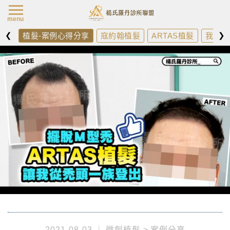
楊氏羅丹最新消
menu
❮
❯
植髮-案例心得分享
寇約翰植髮
ARTAS植髮
我需不
2021-08-03
微創植髮
案例分享