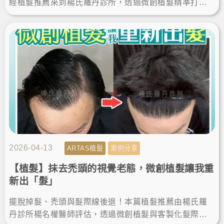
經植髮推薦來到楊氏羅丹診所，透過微創植髮精準打造
客製化髮際線。這次的植髮經歷讓他重拾豐盈，自信展
現無死角帥氣。
2026-04-13
ARTAS植髮
案例分享
【植髮】抹去禿頭的視覺老態，微創植髮讓我重
新出「髮」
擺脫掉髮、禿頭與髮際線後退！本篇植髮推薦由楊氏羅
丹診所楊名權醫師評估，透過微創植髮與客製化髮際線