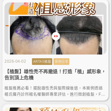
然髮量與自信！
2026-04-02
ARTAS植髮
案例分享
【植髮】雄性禿不再撤退！打造「植」感形象，
告別頂上危機
植髮推薦必看！擺脫雄性禿與髮際線後退，本案例透過
楊氏羅丹診所楊名權醫師專業評估，進行微創植髮，FU
E植髮恢復期快，術後順利告別落髮空洞，重獲自然濃密
髮量與自信。