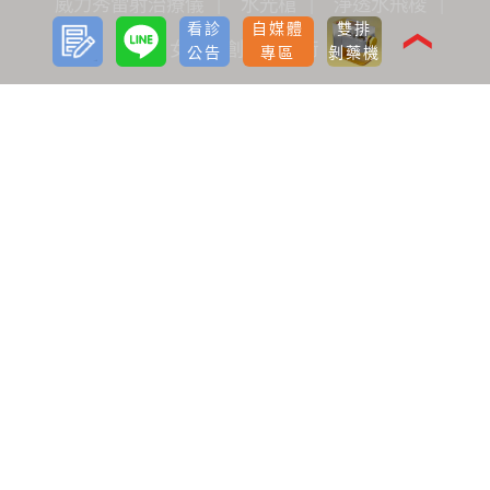
威力秀雷射治療儀
水光槍
淨透水飛梭
預約
LINE
看診
自媒體
雙排
諮詢
❮
女性微創痔瘡手術
公告
專區
剝藥機
關於我們
品牌價值
醫療團隊
全台據點
最新分享
看診公告
自媒體專區
海外診友
手術前後護理
植髮
雷射減脂
隆乳
案例BA照
生髮植髮
減重
雷射減脂
胸部
微整形
案例心得
植髮
生髮
減重
雷射減脂
胸部