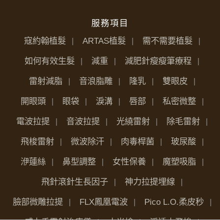
服務項目
寇約翰植髮
ARTAS植髮
需不需要植髮
如何有效生髮
減重
減肥針瘦瘦筆療程
雷射減脂
音浪脂雕
隆乳
雙眼皮
開眼頭
眼袋
淚溝
唇部
私密微整
電波拉提
音波拉提
光繞雷射
除毛雷射
飛梭雷射
微波除汗
肉毒桿菌
玻尿酸
洢蓮絲
鼻型調整
女性保養
魔塑吸脂
飛針滾針生長因子
神力拉提埋線
臉部微雕拉提
FLX鳳凰電波
Pico L.O.柔皮秒