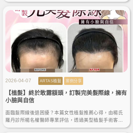
設計，解決高額頭植髮需求，術後重獲自然髮量與自
信。
2026-04-07
ARTAS植髮
案例分享
【植髮】終於敢露額頭，訂製完美髮際線，擁有
小臉與自信
面臨髮際線後退困擾？本篇女性植髮推薦心得，由楊氏
羅丹診所楊名權醫師專業評估，透過美型植髮手術客製
化設計髮際線，順利改善高額頭植髮需求。術後找回自