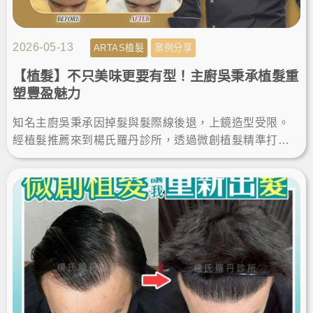
2026-05-13
ARTAS植髮
案例分享
【植髮】不只美味更要有型！主廚吳秉承植髮重
塑豐盈魅力
知名主廚吳秉承因掉髮與髮際線後退，上鏡造型受限。
經植髮推薦來到楊氏羅丹診所，透過微創植髮精準打造
客製化髮際線。這次的植髮經歷讓他重拾豐盈，自信展
現無死角帥氣。