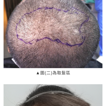
▲
圖(二)為取髮區