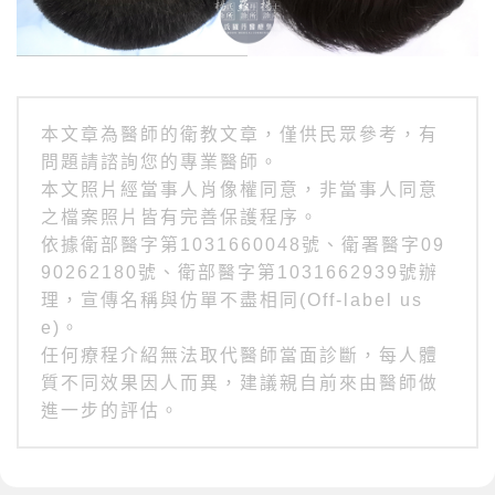
本文章為醫師的衛教文章，僅供民眾參考，有
問題請諮詢您的專業醫師。
本文照片經當事人肖像權同意，非當事人同意
之檔案照片皆有完善保護程序。
依據衛部醫字第1031660048號、衛署醫字09
90262180號、衛部醫字第1031662939號辦
理，宣傳名稱與仿單不盡相同(Off-label us
e)。
任何療程介紹無法取代醫師當面診斷，每人體
質不同效果因人而異，建議親自前來由醫師做
進一步的評估。