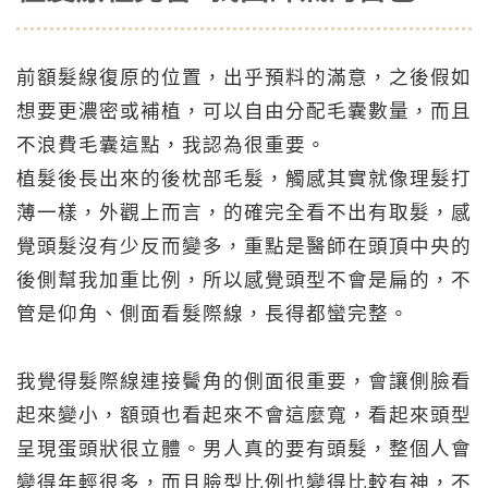
前額髮線復原的位置，出乎預料的滿意，之後假如
想要更濃密或補植，可以自由分配毛囊數量，而且
不浪費毛囊這點，我認為很重要。
植髮後長出來的後枕部毛髮，觸感其實就像理髮打
薄一樣，外觀上而言，的確完全看不出有取髮，感
覺頭髮沒有少反而變多，重點是醫師在頭頂中央的
後側幫我加重比例，所以感覺頭型不會是扁的，不
管是仰角、側面看髮際線，長得都蠻完整。
我覺得髮際線連接鬢角的側面很重要，會讓側臉看
起來變小，額頭也看起來不會這麼寬，看起來頭型
呈現蛋頭狀很立體。男人真的要有頭髮，整個人會
變得年輕很多，而且臉型比例也變得比較有神，不