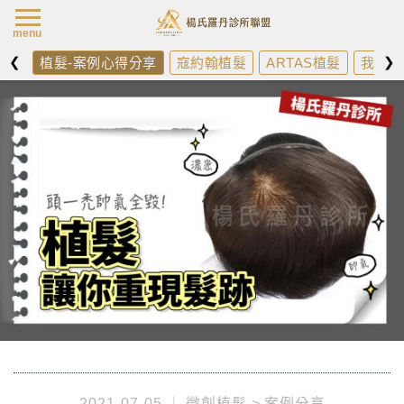
楊氏羅丹最新消
menu
❮
❯
植髮-案例心得分享
寇約翰植髮
ARTAS植髮
我需不
2021-07-05
微創植髮
案例分享