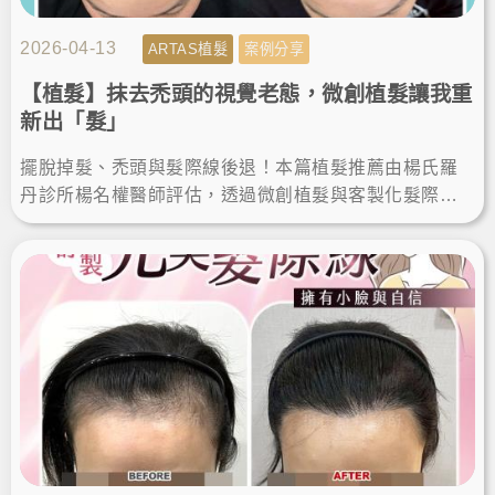
2026-04-13
ARTAS植髮
案例分享
【植髮】抹去禿頭的視覺老態，微創植髮讓我重
新出「髮」
擺脫掉髮、禿頭與髮際線後退！本篇植髮推薦由楊氏羅
丹診所楊名權醫師評估，透過微創植髮與客製化髮際線
設計，解決高額頭植髮需求，術後重獲自然髮量與自
信。