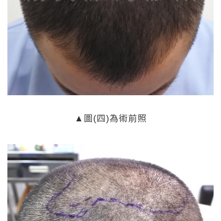
▲
圖(四)為術前照