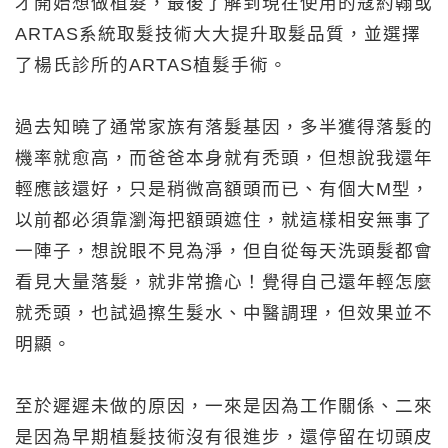
才開始想做植髮，最後了解到現在使用的寇約翰或
ARTAS系統取髮技術大大提升取髮品質，並選擇
了楊氏診所的ARTAS植髮手術。
過去知曉了通常家族有落髮基因，多半獲得落髮的
機率就愈高，而爸爸本身就有禿頭，但想說我還年
輕應該還好，只是稍微高額頭而已、有個大M型，
以前都必須靠瀏海把額頭遮住，就這樣相安無事了
一陣子，想說眼不見為淨，但自從每天洗頭髮都會
看見大量落髮，就非常擔心！覺得自己還年輕怎麼
就禿頭，也試過擦生髮水、中醫調理，但效果並不
明顯。
至於遲遲未做的原因，一來是因為工作關係、二來
是因為早期植髮技術沒有很進步，還停留在切頭皮