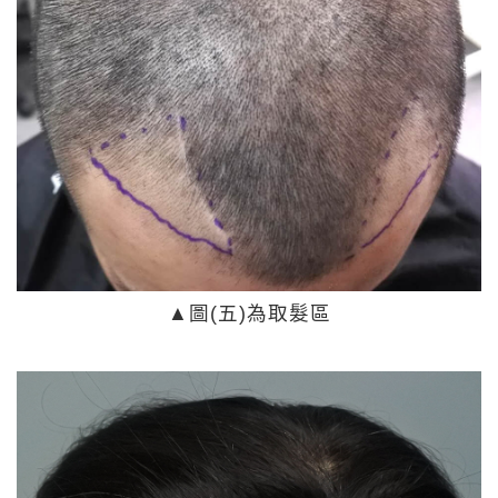
▲
圖(五)為取髮區