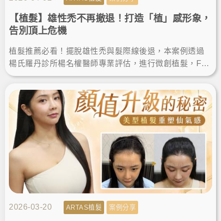
【植髮】雄性禿不再撤退！打造「植」感形象，
告別頂上危機
植髮推薦必看！擺脫雄性禿與髮際線後退，本案例透過
楊氏羅丹診所楊名權醫師專業評估，進行微創植髮，FU
E植髮恢復期快，術後順利告別落髮空洞，重獲自然濃密
髮量與自信。
2026-03-20
ARTAS植髮
案例分享