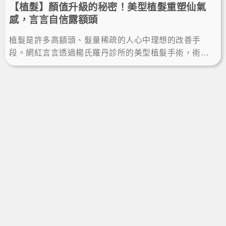
【植髮】顏值升級的秘密！美型植髮重塑仙氣
感，言言自信露額頭
植髮是許多高額頭、髮量稀疏的人心中理想的改善手
段。網紅言言透過楊氏羅丹診所的美型植髮手術，術後
一年成功當髮量富翁，重拾自信、露額頭綁馬尾，擁有
完美髮際線顯小臉。