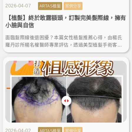
2026-04-07
ARTAS植髮
案例分享
【植髮】終於敢露額頭，訂製完美髮際線，擁有
小臉與自信
面臨髮際線後退困擾？本篇女性植髮推薦心得，由楊氏
羅丹診所楊名權醫師專業評估，透過美型植髮手術客製
化設計髮際線，順利改善高額頭植髮需求。術後找回自
然髮量與自信！
2026-04-02
ARTAS植髮
案例分享