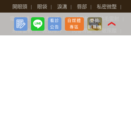
開眼頭
眼袋
淚溝
唇部
私密微整
電波拉提
音波拉提
光繞雷射
除毛雷射
預約
LINE
看診
自媒體
雙排
諮詢
❮
公告
專區
剝藥機
飛梭雷射
微波除汗
肉毒桿菌
玻尿酸
洢蓮絲
鼻型調整
女性保養
魔塑吸脂
飛針滾針生長因子
神力拉提埋線
臉部微雕拉提
FLX鳳凰電波
Pico L.O.柔皮秒
威力秀雷射治療儀
水光槍
淨透水飛梭
女性微創痔瘡手術
關於我們
品牌價值
醫療團隊
全台據點
最新分享
看診公告
自媒體專區
海外診友