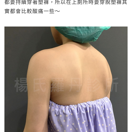
都要持續穿著塑褲，所以在上廁所時要穿脫塑褲其
實都會比較酸痛一些～