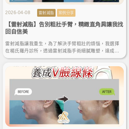
2026-04-08
雷射減脂
案例分享
【雷射減脂】告別粗壯手臂，精緻直角肩讓我找
回自信美
雷射減脂讓我重生，為了解決手臂粗壯的煩惱，我選擇
在楊氏羅丹診所，透過雷射減脂手術細膩雕塑，達成瘦
手臂夢想。術後效果自然，體態視覺更顯瘦，變身直角
肩找回自信美。