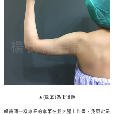
▲(圖五)為術後照
賴醫師一樣專業的拿筆在我大腿上作畫，我原定是