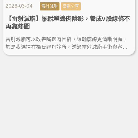
2026-03-04
雷射減脂
案例分享
【雷射減脂】擺脫嘴邊肉陰影，養成V臉線條不
再靠修圖
雷射減脂可以改善嘴邊肉困擾，讓輪廓線更清晰明顯，
於是我選擇在楊氏羅丹診所，透過雷射減脂手術與客製
雕塑規劃，術後瘦下巴效果自然，不再靠修圖，輕鬆擁
有自信小V臉。