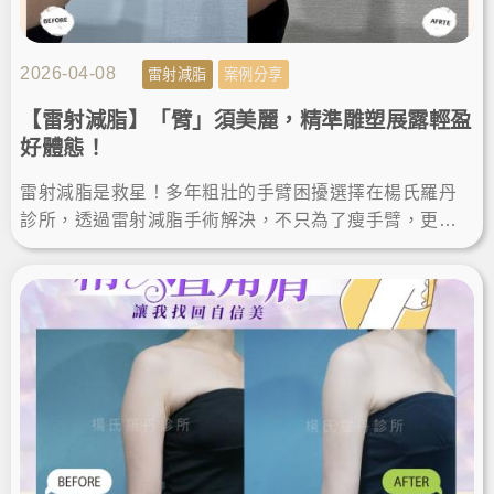
2026-04-08
雷射減脂
案例分享
【雷射減脂】「臂」須美麗，精準雕塑展露輕盈
好體態！
雷射減脂是救星！多年粗壯的手臂困擾選擇在楊氏羅丹
診所，透過雷射減脂手術解決，不只為了瘦手臂，更是
追求完美體態的精準雕塑。讓我徹底找回自信，輕鬆駕
馭無袖上衣！