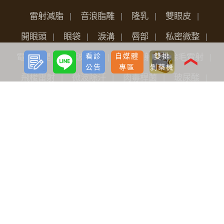
雷射減脂
音浪脂雕
隆乳
雙眼皮
開眼頭
眼袋
淚溝
唇部
私密微整
預約
LINE
看診
自媒體
雙排
電波拉提
音波拉提
光繞雷射
除毛雷射
諮詢
❮
公告
專區
剝藥機
飛梭雷射
微波除汗
肉毒桿菌
玻尿酸
洢蓮絲
鼻型調整
女性保養
魔塑吸脂
飛針滾針生長因子
神力拉提埋線
臉部微雕拉提
FLX鳳凰電波
Pico L.O.柔皮秒
威力秀雷射治療儀
水光槍
淨透水飛梭
女性微創痔瘡手術
關於我們
品牌價值
醫療團隊
全台據點
最新分享