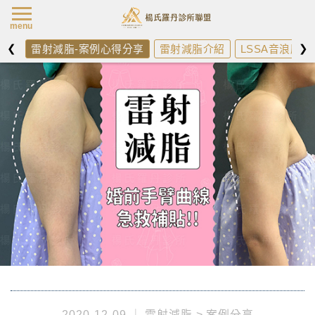
楊氏羅丹最新消
menu
❮
❯
雷射減脂-案例心得分享
雷射減脂介紹
LSSA音浪脂雕
2020-12-09
雷射減脂
案例分享