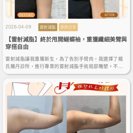
2026-04-09
雷射減脂
案例分享
【雷射減脂】終於甩開蝴蝶袖，重獲纖細美臂與
穿搭自由
雷射減脂讓我重獲新生，為了告別手臂肉，我選擇了楊
氏羅丹診所，進行專業的雷射減脂手術局部雕塑。不僅
成功瘦手臂，術後的減脂成果也讓我滿意，終於能自信
穿上無袖上衣！