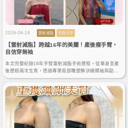
2026-04-16
雷射減脂
案例分享
【雷射減脂】跨越16年的美麗！產後瘦手臂，
自信穿無袖
本文完整紀錄16年手臂雷射減脂手術歷程。從單身至產
後歷經兩次生育，透過專業局部雕塑解決蝴蝶袖與副
乳。分享術後維持纖細體態的關鍵，給追求安全、有感
瘦手臂的人參考。