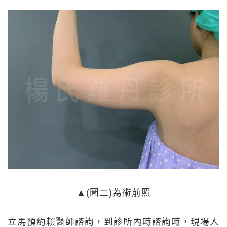
▲(圖二)為術前照
立馬預約賴醫師諮詢，到診所內時諮詢時，現場人