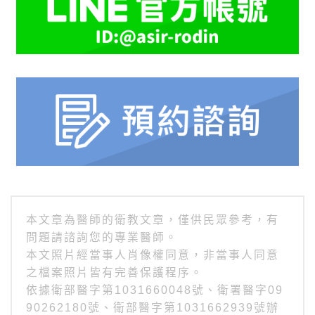
本文章為醫師的衛教文章，僅供民眾參考，有
問題請諮詢您的專業醫師。
本文照片經當事人肖像權同意，非當事人同意
之檔案照片皆有完善保護程序。
依據衛部醫字第1031660048號、衛署醫字09
90262180號、衛部醫字第1031662939號辦