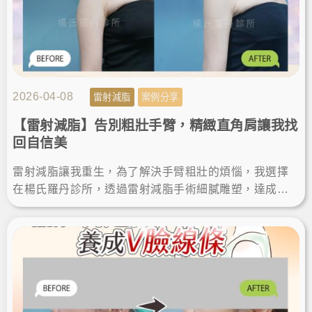
2026-04-08
雷射減脂
案例分享
【雷射減脂】告別粗壯手臂，精緻直角肩讓我找
回自信美
雷射減脂讓我重生，為了解決手臂粗壯的煩惱，我選擇
在楊氏羅丹診所，透過雷射減脂手術細膩雕塑，達成瘦
手臂夢想。術後效果自然，體態視覺更顯瘦，變身直角
肩找回自信美。