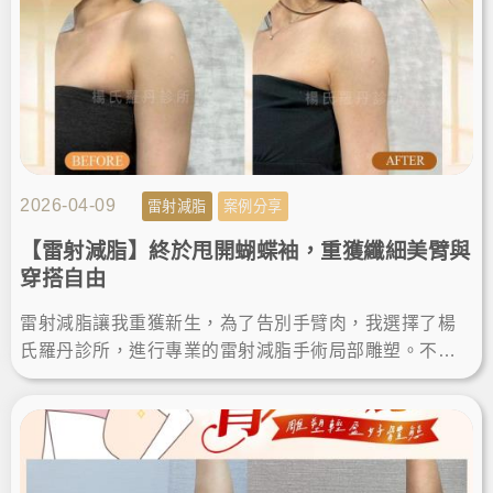
2026-04-09
雷射減脂
案例分享
【雷射減脂】終於甩開蝴蝶袖，重獲纖細美臂與
穿搭自由
雷射減脂讓我重獲新生，為了告別手臂肉，我選擇了楊
氏羅丹診所，進行專業的雷射減脂手術局部雕塑。不僅
成功瘦手臂，術後的減脂成果也讓我滿意，終於能自信
穿上無袖上衣！