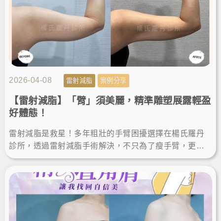
2026-04-08
雷射減脂
案例分享
【雷射減脂】「臂」須美麗，精準雕塑展露輕盈
好體態！
雷射減脂是救星！多年粗壯的手臂困擾選擇在楊氏羅丹
診所，透過雷射減脂手術解決，不只為了瘦手臂，更是
追求完美體態的精準雕塑。讓我徹底找回自信，輕鬆駕
馭無袖上衣！