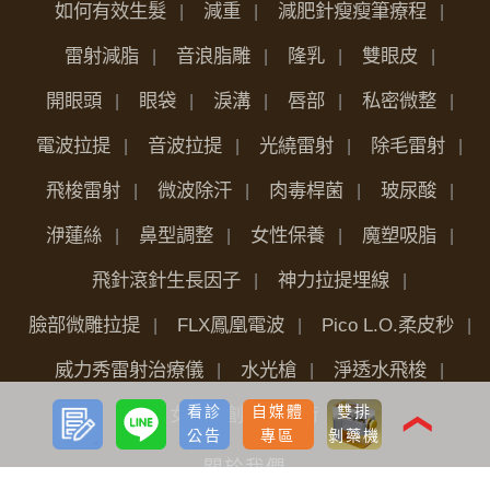
如何有效生髮
減重
減肥針瘦瘦筆療程
雷射減脂
音浪脂雕
隆乳
雙眼皮
開眼頭
眼袋
淚溝
唇部
私密微整
電波拉提
音波拉提
光繞雷射
除毛雷射
飛梭雷射
微波除汗
肉毒桿菌
玻尿酸
洢蓮絲
鼻型調整
女性保養
魔塑吸脂
飛針滾針生長因子
神力拉提埋線
臉部微雕拉提
FLX鳳凰電波
Pico L.O.柔皮秒
威力秀雷射治療儀
水光槍
淨透水飛梭
預約
LINE
看診
自媒體
雙排
女性微創痔瘡手術
諮詢
❮
公告
專區
剝藥機
關於我們