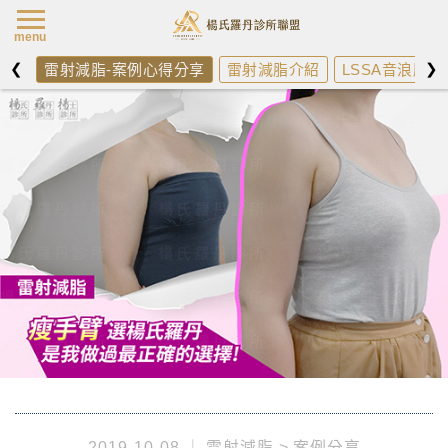
楊氏羅丹最新消
menu
❮
❯
雷射減脂-案例心得分享
雷射減脂介紹
LSSA音浪脂雕
2019-10-08
雷射減脂
案例分享