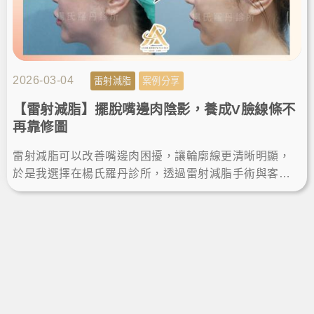
2026-03-04
雷射減脂
案例分享
【雷射減脂】擺脫嘴邊肉陰影，養成V臉線條不
再靠修圖
雷射減脂可以改善嘴邊肉困擾，讓輪廓線更清晰明顯，
於是我選擇在楊氏羅丹診所，透過雷射減脂手術與客製
雕塑規劃，術後瘦下巴效果自然，不再靠修圖，輕鬆擁
有自信小V臉。