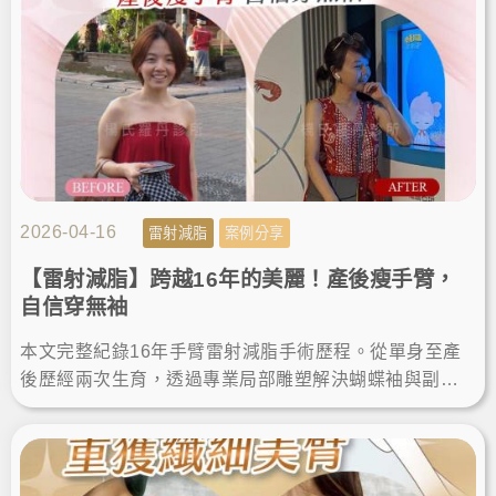
2026-04-16
雷射減脂
案例分享
【雷射減脂】跨越16年的美麗！產後瘦手臂，
自信穿無袖
本文完整紀錄16年手臂雷射減脂手術歷程。從單身至產
後歷經兩次生育，透過專業局部雕塑解決蝴蝶袖與副
乳。分享術後維持纖細體態的關鍵，給追求安全、有感
瘦手臂的人參考。