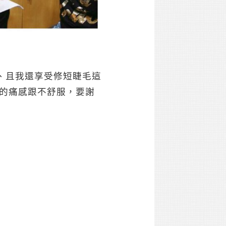
、且我還享受修短睫毛這
大的痛感跟不舒服，要謝