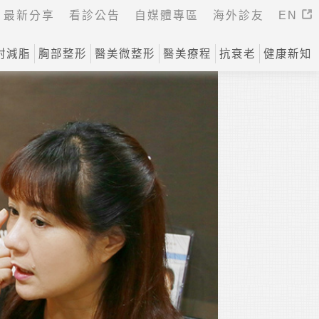
最新分享
看診公告
自媒體專區
海外診友
EN
射減脂
胸部整形
醫美微整形
醫美療程
抗衰老
健康新知