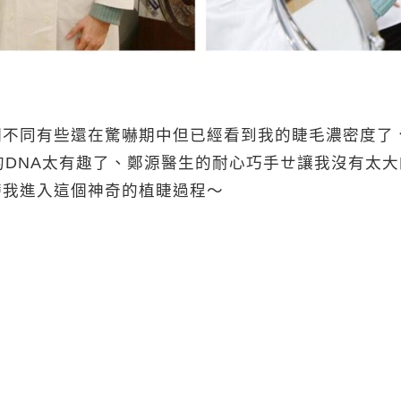
期不同有些還在驚嚇期中但已經看到我的睫毛濃密度了
人類的DNA太有趣了、鄭源醫生的耐心巧手ㄝ讓我沒有太
帶我進入這個神奇的植睫過程～