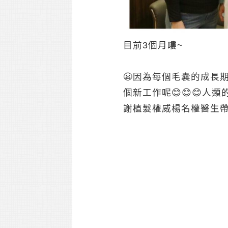
目前3個月嘍~
😬因為每個毛囊的成長
個新工作呢😊😊😊
謝植髮權威楊名權醫生