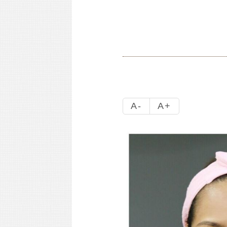
A-
A+