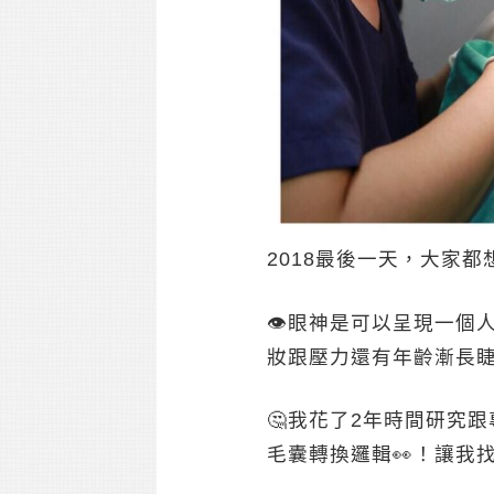
2018最後一天，大家
👁眼神是可以呈現一個
妝跟壓力還有年齡漸長
🤔️我花了2年時間研
毛囊轉換邏輯👀！讓我