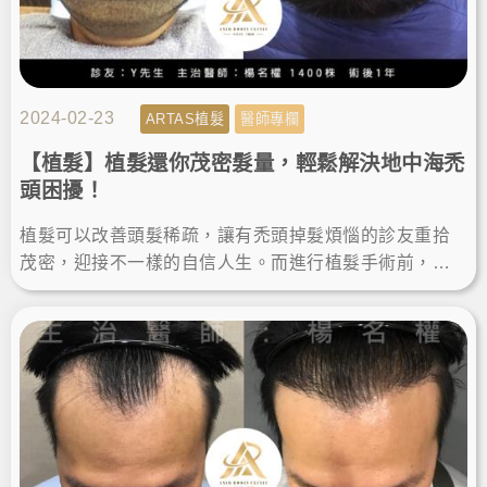
2024-02-23
ARTAS植髮
醫師專欄
【植髮】植髮還你茂密髮量，輕鬆解決地中海禿
頭困擾！
植髮可以改善頭髮稀疏，讓有禿頭掉髮煩惱的診友重拾
茂密，迎接不一樣的自信人生。而進行植髮手術前，選
對專業的醫師很重要，也要做好術後照顧，才能擁有最
棒的植髮成果！