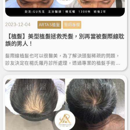
2023-12-04
ARTAS植髮
醫師專欄
【植髮】美型植髮拯救禿髮，別再當被髮際線耽
誤的男人！
髮際線植髮也可以很醫美，為了解決頭髮稀疏的問題，
診友決定在楊氏羅丹診所處理，透過專業的植髮手術幫
助，告別禿頭困擾找回濃密，術後的植髮成果讓他輕鬆
變得更年輕有型。