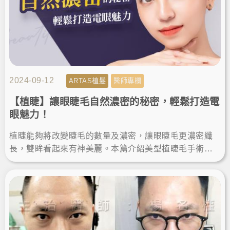
2024-09-12
ARTAS植髮
醫師專欄
【植睫】讓眼睫毛自然濃密的秘密，輕鬆打造電
眼魅力！
植睫能夠將改變睫毛的數量及濃密，讓眼睫毛更濃密纖
長，雙眸看起來有神美麗。本篇介紹美型植睫毛手術，
由楊氏羅丹診所的鄭源醫師分享，讓我們跟著專家的腳
步一起聽看看吧！