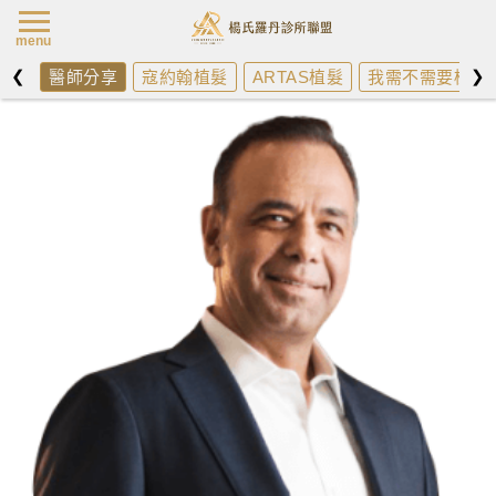
楊氏羅丹最新消
menu
❮
❯
醫師分享
寇約翰植髮
ARTAS植髮
我需不需要植髮