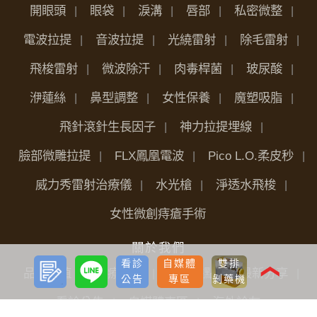
開眼頭
眼袋
淚溝
唇部
私密微整
電波拉提
音波拉提
光繞雷射
除毛雷射
飛梭雷射
微波除汗
肉毒桿菌
玻尿酸
洢蓮絲
鼻型調整
女性保養
魔塑吸脂
飛針滾針生長因子
神力拉提埋線
臉部微雕拉提
FLX鳳凰電波
Pico L.O.柔皮秒
威力秀雷射治療儀
水光槍
淨透水飛梭
女性微創痔瘡手術
關於我們
預約
LINE
看診
自媒體
雙排
諮詢
❮
品牌價值
醫療團隊
全台據點
最新分享
公告
專區
剝藥機
看診公告
自媒體專區
海外診友