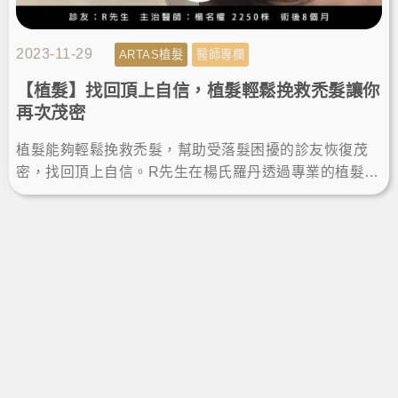
2023-11-29
ARTAS植髮
醫師專欄
【植髮】找回頂上自信，植髮輕鬆挽救禿髮讓你
再次茂密
植髮能夠輕鬆挽救禿髮，幫助受落髮困擾的診友恢復茂
密，找回頂上自信。R先生在楊氏羅丹透過專業的植髮手
術解決煩惱，術後八個月的植髮成果讓他很滿意，髮量
增加也更年輕！