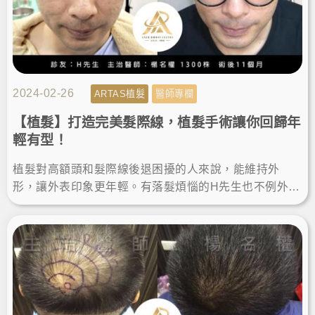
2024-02-26
ARTAS植髮
醫師專欄
【植髮】打造完美髮際線，植髮手術讓你回歸年
輕有型！
植髮對高額頭和髮際線後退困擾的人來說，能維持外
形，讓外表印象更年輕。有落髮煩惱的H先生也不例外，
他決定在羅丹診所做植髮手術，而術後的植髮成果讓他
變得更年輕有型。