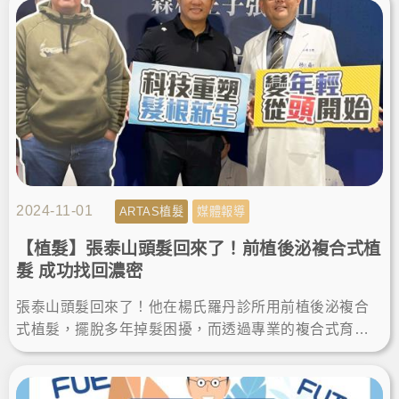
2024-11-01
ARTAS植髮
媒體報導
【植髮】張泰山頭髮回來了！前植後泌複合式植
髮 成功找回濃密
張泰山頭髮回來了！他在楊氏羅丹診所用前植後泌複合
式植髮，擺脫多年掉髮困擾，而透過專業的複合式育髮
療程，連嚴重的雄性禿患者都有救！來看看張泰山的新
聞報導！LineID:@ asir-rodin