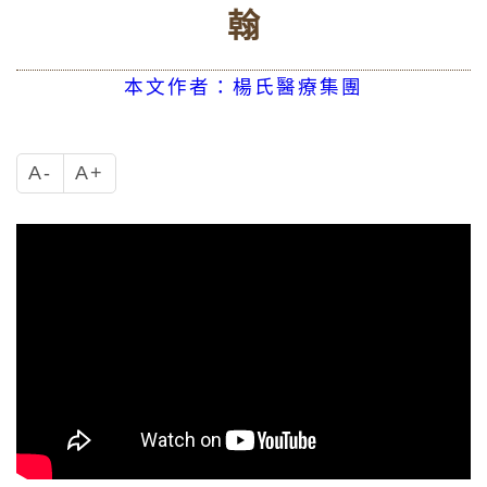
翰
本文作者：楊氏醫療集團
A-
A+