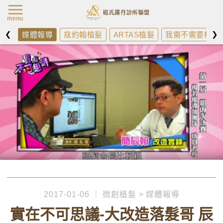
楊氏羅丹最新消
menu
❮
❯
媒體報導
寇約翰植髮
ARTAS植髮
我需不需要植髮
2017-01-06
微創植髮
媒體報導
實在不可思議-大改造落髮哥 辰