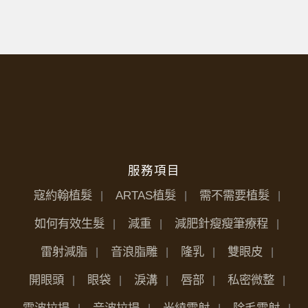
服務項目
寇約翰植髮
ARTAS植髮
需不需要植髮
如何有效生髮
減重
減肥針瘦瘦筆療程
雷射減脂
音浪脂雕
隆乳
雙眼皮
開眼頭
眼袋
淚溝
唇部
私密微整
電波拉提
音波拉提
光繞雷射
除毛雷射