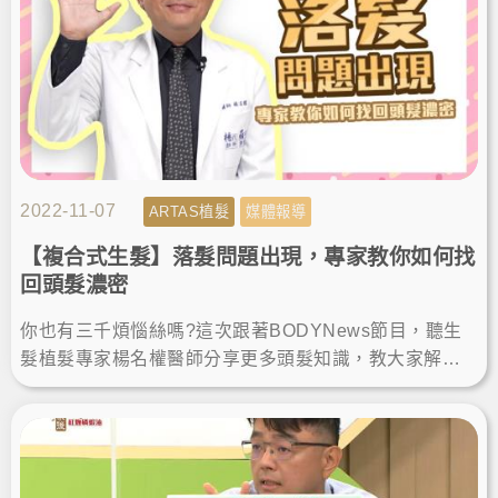
2022-11-07
ARTAS植髮
媒體報導
【複合式生髮】落髮問題出現，專家教你如何找
回頭髮濃密
你也有三千煩惱絲嗎?這次跟著BODYNews節目，聽生
髮植髮專家楊名權醫師分享更多頭髮知識，教大家解決
落髮、植髮手術如何找回茂密、面對雄性禿，千萬不能
錯過!