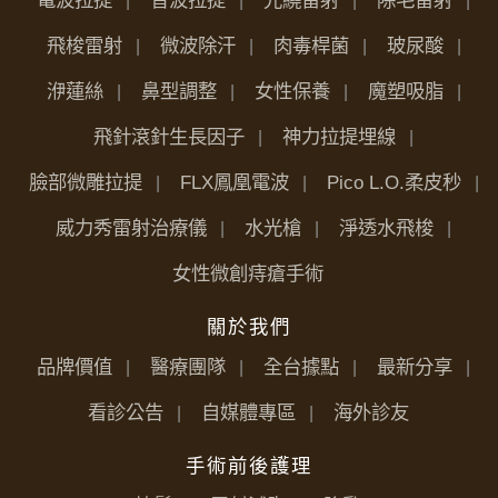
飛梭雷射
微波除汗
肉毒桿菌
玻尿酸
洢蓮絲
鼻型調整
女性保養
魔塑吸脂
飛針滾針生長因子
神力拉提埋線
臉部微雕拉提
FLX鳳凰電波
Pico L.O.柔皮秒
威力秀雷射治療儀
水光槍
淨透水飛梭
女性微創痔瘡手術
關於我們
品牌價值
醫療團隊
全台據點
最新分享
看診公告
自媒體專區
海外診友
手術前後護理