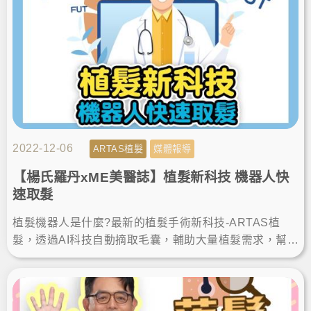
2022-12-06
ARTAS植髮
媒體報導
【楊氏羅丹xME美醫誌】植髮新科技 機器人快
速取髮
植髮機器人是什麼?最新的植髮手術新科技-ARTAS植
髮，透過AI科技自動摘取毛囊，輔助大量植髮需求，幫忙
解決雄性禿患者的煩惱，跟著楊氏羅丹楊名權醫師來了
解吧！