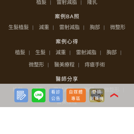
植髮
雷射減脂
隆乳
案例BA照
生髮植髮
減重
雷射減脂
胸部
微整形
案例心得
植髮
生髮
減重
雷射減脂
胸部
微整形
醫美療程
痔瘡手術
醫師分享
植髮
減重
雷射減脂
胸部
微整形
預約
LINE
看診
自媒體
雙排
諮詢
❮
公告
專區
剝藥機
醫美療程
媒體報導
植髮生髮
減重
雷射減脂
胸部