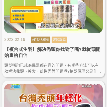
2022-02-16
ARTAS植髮
媒體報導
【複合式生髮】解決禿頭你找對了嗎?就從頭開
始重拾自信
頭髮稀疏已成為民眾都在意的問題，有哪些方法可以有
效解決禿頭、掉髮、雄性禿等問題呢?植髮原理又是什
麼，是如何找回茂密的頭髮呢?一起來看看植髮專家楊名
權醫師怎麼說。