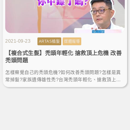
2021-09-23
ARTAS植髮
媒體報導
【複合式生髮】禿頭年輕化 搶救頂上危機 改善
禿頭問題
怎樣察覺自己的禿頭危機?如何改善禿頭問題?怎樣是異
常掉髮?家族遺傳雄性禿?台灣禿頭年輕化、搶救頂上危
機，跟著《醫學大聯盟》節目，聽聽植髮專家楊名權醫
師怎麼說。