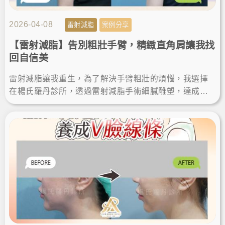
2026-04-08
雷射減脂
案例分享
【雷射減脂】告別粗壯手臂，精緻直角肩讓我找
回自信美
雷射減脂讓我重生，為了解決手臂粗壯的煩惱，我選擇
在楊氏羅丹診所，透過雷射減脂手術細膩雕塑，達成瘦
手臂夢想。術後效果自然，體態視覺更顯瘦，變身直角
肩找回自信美。