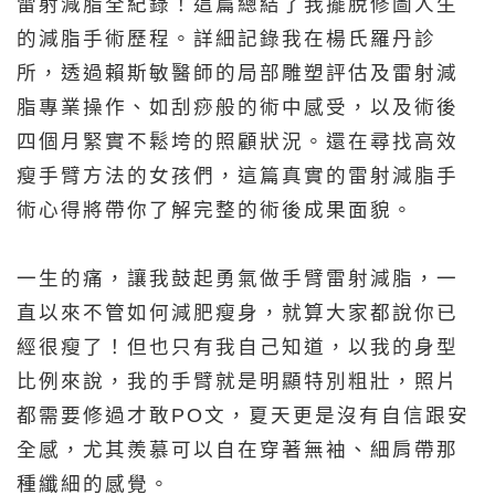
雷射減脂全紀錄！這篇總結了我擺脫修圖人生
的減脂手術歷程。詳細記錄我在楊氏羅丹診
所，透過賴斯敏醫師的局部雕塑評估及雷射減
脂專業操作、如刮痧般的術中感受，以及術後
四個月緊實不鬆垮的照顧狀況。還在尋找高效
瘦手臂方法的女孩們，這篇真實的雷射減脂手
術心得將帶你了解完整的術後成果面貌。
一生的痛，讓我鼓起勇氣做手臂雷射減脂，一
直以來不管如何減肥瘦身，就算大家都說你已
經很瘦了！但也只有我自己知道，以我的身型
比例來說，我的手臂就是明顯特別粗壯，照片
都需要修過才敢PO文，夏天更是沒有自信跟安
全感，尤其羨慕可以自在穿著無袖、細肩帶那
種纖細的感覺。