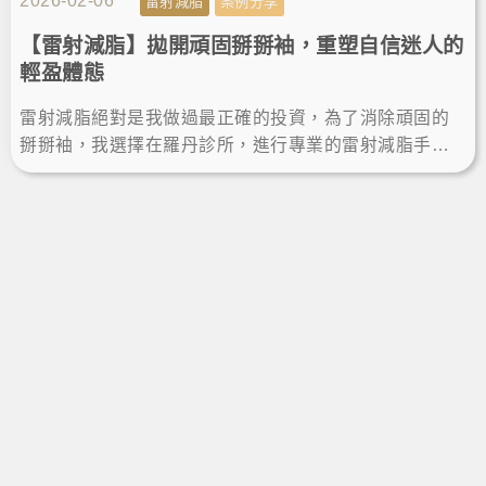
2026-02-06
雷射減脂
案例分享
【雷射減脂】拋開頑固掰掰袖，重塑自信迷人的
輕盈體態
雷射減脂絕對是我做過最正確的投資，為了消除頑固的
掰掰袖，我選擇在羅丹診所，進行專業的雷射減脂手
術，術後終於成功瘦手臂，找回夢寐以求的手臂纖細曲
線，體態更顯瘦。