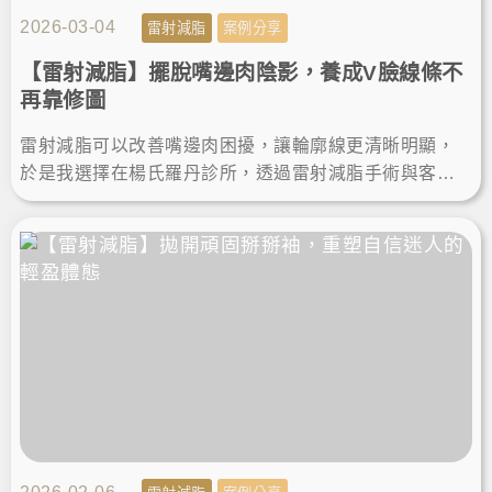
2026-03-04
雷射減脂
案例分享
【雷射減脂】擺脫嘴邊肉陰影，養成V臉線條不
再靠修圖
雷射減脂可以改善嘴邊肉困擾，讓輪廓線更清晰明顯，
於是我選擇在楊氏羅丹診所，透過雷射減脂手術與客製
雕塑規劃，術後瘦下巴效果自然，不再靠修圖，輕鬆擁
有自信小V臉。