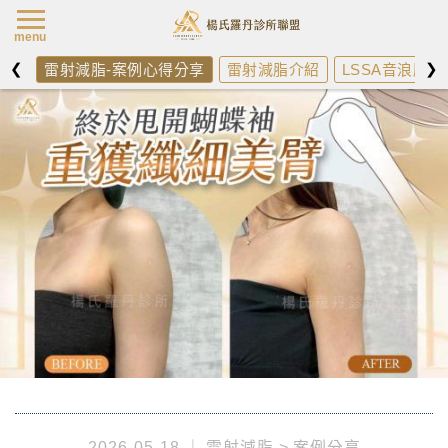
楊氏羅丹最新消
menu
❮
❯
雷射減脂-案例心得分享
雷射減脂介紹
LSSA音浪脂雕
2026-05-18
雷射減脂
案例分享