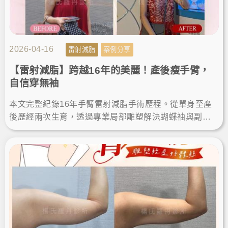
2026-04-16
雷射減脂
案例分享
【雷射減脂】跨越16年的美麗！產後瘦手臂，
自信穿無袖
本文完整紀錄16年手臂雷射減脂手術歷程。從單身至產
後歷經兩次生育，透過專業局部雕塑解決蝴蝶袖與副
乳。分享術後維持纖細體態的關鍵，給追求安全、有感
瘦手臂的人參考。