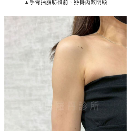
▲手臂抽脂肪術前，掰掰肉較明顯