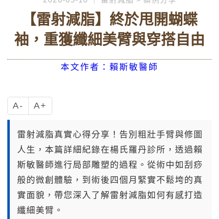
【雷射減脂】終於甩開蝴蝶
袖，重獲纖細美臂與穿搭自由
本文作者：賴斯敏醫師
A-
A+
雷射減脂真實心得分享！告別粗壯手臂與修圖
人生，本篇詳細紀錄在楊氏羅丹診所，透過賴
斯敏醫師進行局部雕塑的過程。從術中如刮痧
般的微創體驗，到術後四個月緊實不鬆垮的真
實面貌，帶您深入了解雷射減脂如何有感打造
纖細美臂。