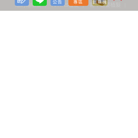
公告
專區
剝藥機
寇約翰植髮
ARTAS植髮
需不需要植髮
如何有效生髮
減重
減肥針瘦瘦筆療程
雷射減脂
音浪脂雕
隆乳
雙眼皮
開眼頭
眼袋
淚溝
唇部
私密微整
電波拉提
音波拉提
光繞雷射
除毛雷射
飛梭雷射
微波除汗
肉毒桿菌
玻尿酸
洢蓮絲
鼻型調整
女性保養
魔塑吸脂
飛針滾針生長因子
神力拉提埋線
臉部微雕拉提
FLX鳳凰電波
Pico L.O.柔皮秒
威力秀雷射治療儀
水光槍
淨透水飛梭
女性微創痔瘡手術