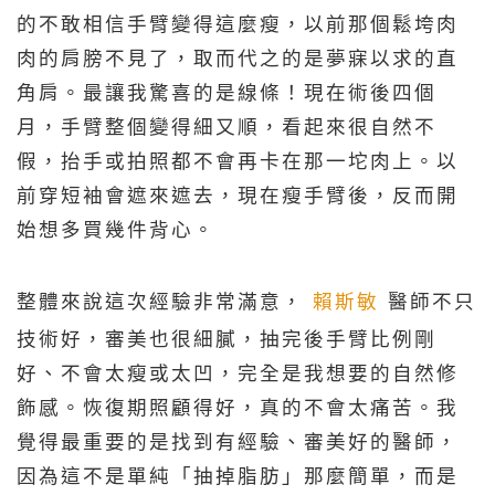
的不敢相信手臂變得這麼瘦，以前那個鬆垮肉
肉的肩膀不見了，取而代之的是夢寐以求的直
角肩。
最讓我驚喜的是線條！現在術後四個
月，手臂整個變得細又順，看起來很自然不
假，抬手或拍照都不會再卡在那一坨肉上。以
前穿短袖會遮來遮去，現在瘦手臂後，反而開
始想多買幾件背心。
整體來說這次經驗非常滿意，
賴斯敏
醫師不只
技術好，審美也很細膩，抽完後手臂比例剛
好、不會太瘦或太凹，完全是我想要的自然修
飾感。恢復期照顧得好，真的不會太痛苦。我
覺得最重要的是找到有經驗、審美好的醫師，
因為這不是單純「抽掉脂肪」那麼簡單，而是