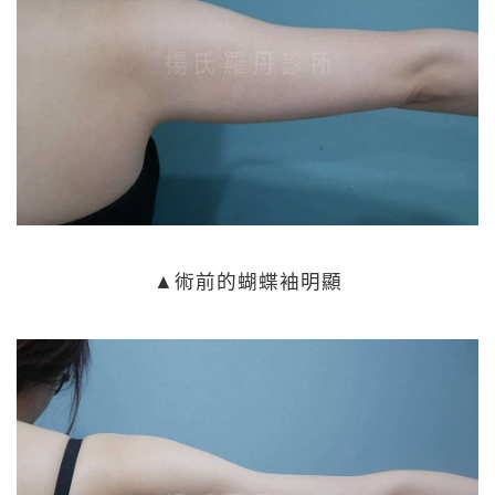
▲術前的蝴蝶袖明顯