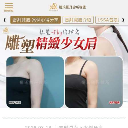
楊氏羅丹最新消
menu
❮
❯
雷射減脂-案例心得分享
雷射減脂介紹
LSSA音浪脂雕
2026-03-18
雷射減脂
案例分享