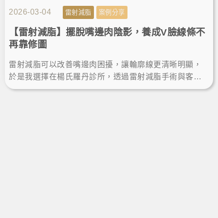
2026-03-04
雷射減脂
案例分享
【雷射減脂】擺脫嘴邊肉陰影，養成V臉線條不
再靠修圖
雷射減脂可以改善嘴邊肉困擾，讓輪廓線更清晰明顯，
於是我選擇在楊氏羅丹診所，透過雷射減脂手術與客製
雕塑規劃，術後瘦下巴效果自然，不再靠修圖，輕鬆擁
有自信小V臉。