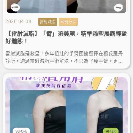
2026-04-08
雷射減脂
案例分享
【雷射減脂】「臂」須美麗，精準雕塑展露輕盈
好體態！
雷射減脂是救星！多年粗壯的手臂困擾選擇在楊氏羅丹
診所，透過雷射減脂手術解決，不只為了瘦手臂，更是
追求完美體態的精準雕塑。讓我徹底找回自信，輕鬆駕
馭無袖上衣！