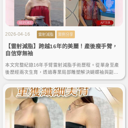
2026-04-16
雷射減脂
案例分享
【雷射減脂】跨越16年的美麗！產後瘦手臂，
自信穿無袖
本文完整紀錄16年手臂雷射減脂手術歷程。從單身至產
後歷經兩次生育，透過專業局部雕塑解決蝴蝶袖與副
乳。分享術後維持纖細體態的關鍵，給追求安全、有感
瘦手臂的人參考。