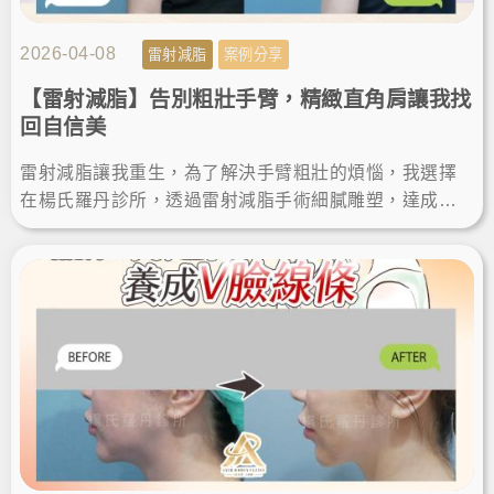
2026-04-08
雷射減脂
案例分享
【雷射減脂】告別粗壯手臂，精緻直角肩讓我找
回自信美
雷射減脂讓我重生，為了解決手臂粗壯的煩惱，我選擇
在楊氏羅丹診所，透過雷射減脂手術細膩雕塑，達成瘦
手臂夢想。術後效果自然，體態視覺更顯瘦，變身直角
肩找回自信美。