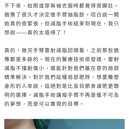
不下來，拍照或穿無袖衣服時都覺得很顯壯。
猶豫了很久才決定做手臂抽脂肪，坦白說一開
始真的很緊張，但減脂手術結束到現在，我只
想說——
真的太值得了！
真的，做完手臂雷射
減脂
回頭看，之前那些猶
豫都是多餘的。現在的醫療技術很發達，
雷射
減脂
不僅創傷小，還能針對我們最在意的局部
精準解決。對於我們這種局部肥胖、想要
雕塑
身形的人來說，這絕對是比盲目節食減肥更聰
明的選擇。減脂手術讓
瘦手臂
不再是遙不可及
的夢想，而是可以實現的目標。