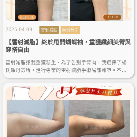
2026-04-09
雷射減脂
案例分享
【雷射減脂】終於甩開蝴蝶袖，重獲纖細美臂與
穿搭自由
雷射減脂讓我重獲新生，為了告別手臂肉，我選擇了楊
氏羅丹診所，進行專業的雷射減脂手術局部雕塑。不僅
成功瘦手臂，術後的減脂成果也讓我滿意，終於能自信
穿上無袖上衣！