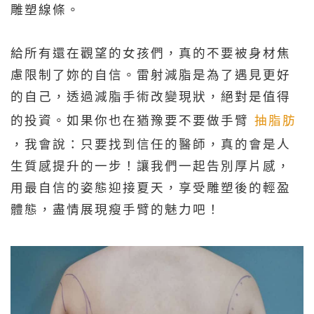
雕塑線條。
給所有還在觀望的女孩們，真的不要被身材焦
慮限制了妳的自信。雷射
減脂
是為了遇見更好
的自己，透過減脂
手術
改變現狀，絕對是值得
的投資。
如果你也在猶豫要不要做手臂
抽脂肪
，我會說：只要找到信任的醫師，真的會是人
生質感提升的一步！
讓我們一起告別厚片感，
用最自信的姿態迎接夏天，享受
雕塑
後的輕盈
體態，盡情展現
瘦手臂
的魅力吧！