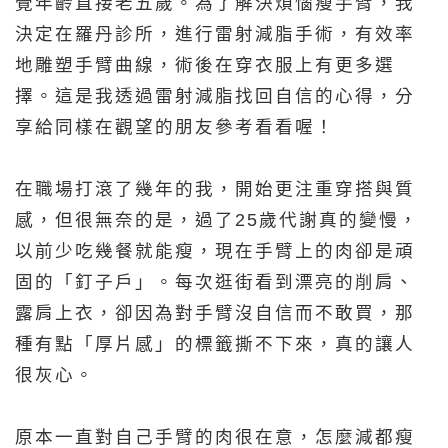
覺年齡直接老五歲。為了解決煩惱
瘦手臂
，我
決定在羅丹診所，進行雷射
減脂手術
，有效率
地雕塑手臂曲線，術後在穿衣服上有更多選
擇。這是我透過雷射
減脂
找回自信的心得，分
享給同樣在觀望的朋友參考看看喔！
在職場打滾了幾年的我，開始更注重穿搭與質
感，但很無奈的是，過了25歲代謝真的變慢，
以前少吃幾餐就能瘦，現在手臂上的肉卻是頑
固的「釘子戶」。每次逛街看到漂亮的削肩、
露肩上衣，卻因為對手臂沒自信而不敢買，那
種有點「厚片感」的標籤撕不下來，真的讓人
很灰心。
原本一直對自己手臂的肉很在意，怎麼減都瘦