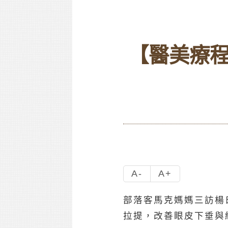
【醫美療
A-
A+
部落客馬克媽媽三訪楊
拉提，改善眼皮下垂與