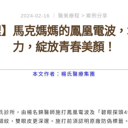
2024-02-16
醫美療程
案例分享
程】馬克媽媽的鳳凰電波，
力，綻放青春美顏！
本文作者：楊氏醫療集團
氏診所，由楊名錦醫師施打鳳凰電波及「碧眼探頭4
細紋，雙眼皮更深邃。施打前須認明原廠防偽標籤