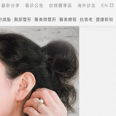
最新分享
看診公告
自媒體專區
海外診友
EN
射減脂
胸部整形
醫美微整形
醫美療程
抗衰老
健康新知