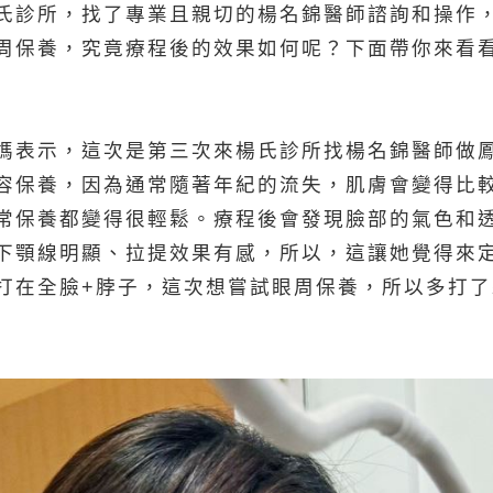
氏診所，找了專業且親切的楊名錦醫師諮詢和操作
周保養，究竟療程後的效果如何呢？下面帶你來看
媽表示，這次是第三次來楊氏診所找楊名錦醫師做
容保養，因為通常隨著年紀的流失，肌膚會變得比
常保養都變得很輕鬆。療程後會發現臉部的氣色和
下顎線明顯、拉提效果有感，所以，這讓她覺得來
打在全臉+脖子，這次想嘗試眼周保養，所以多打