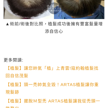
▲術前/術後對比照，植髮成功後擁有豐富髮量增
添自信心
更多閱讀:
【植髮】讓您帥氣「植」上青雲!寇約翰植髮找
回自信茂髮
【植髮】頭一禿帥氣全毀！ARTAS植髮讓你重
現髮跡
【植髮】擺脫Ｍ型禿 ARTAS植髮讓我從禿頭一