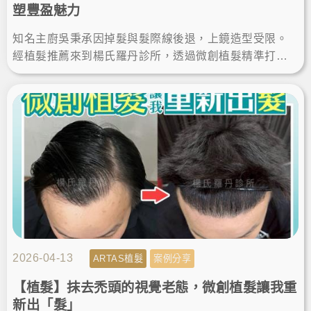
塑豐盈魅力
知名主廚吳秉承因掉髮與髮際線後退，上鏡造型受限。
經植髮推薦來到楊氏羅丹診所，透過微創植髮精準打造
客製化髮際線。這次的植髮經歷讓他重拾豐盈，自信展
現無死角帥氣。
2026-04-13
ARTAS植髮
案例分享
【植髮】抹去禿頭的視覺老態，微創植髮讓我重
新出「髮」