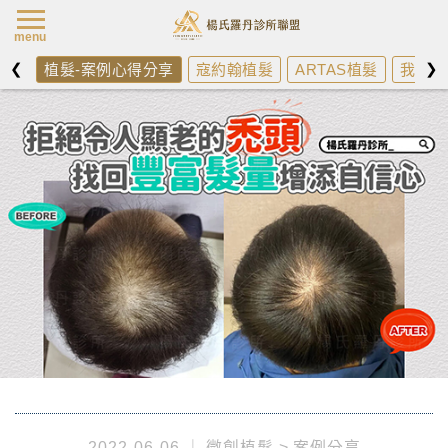
楊氏羅丹最新消
menu
❮
❯
植髮-案例心得分享
寇約翰植髮
ARTAS植髮
我需不
2022-06-06
微創植髮
案例分享