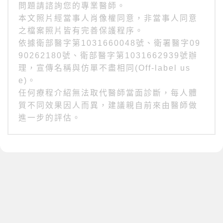
問題請諮詢您的專業醫師。
本文照片經當事人肖像權同意，非當事人同意
之檔案照片皆有完善保護程序。
依據衛部醫字第1031660048號、衛署醫字09
90262180號、衛部醫字第1031662939號辦
理，宣傳名稱與仿單不盡相同(Off-label us
e)。
任何療程介紹無法取代醫師當面診斷，每人體
質不同效果因人而異，建議親自前來由醫師做
進一步的評估。