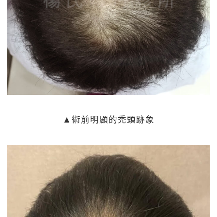
▲術前明顯的禿頭跡象