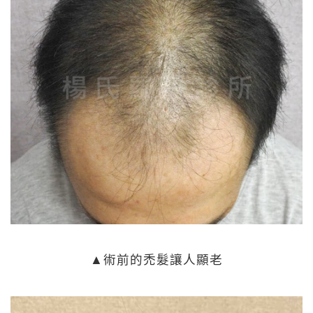
▲術前的禿髮讓人顯老