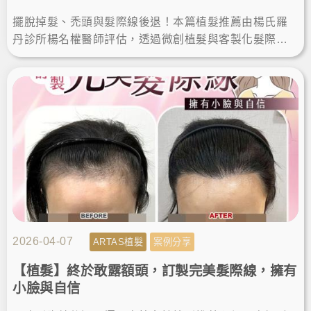
擺脫掉髮、禿頭與髮際線後退！本篇植髮推薦由楊氏羅
丹診所楊名權醫師評估，透過微創植髮與客製化髮際線
設計，解決高額頭植髮需求，術後重獲自然髮量與自
信。
2026-04-07
ARTAS植髮
案例分享
【植髮】終於敢露額頭，訂製完美髮際線，擁有
小臉與自信