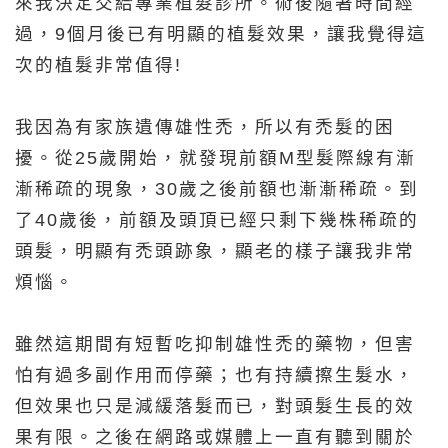
來我決定交給專業植髮診所。術後隨著時間經
過，9個月後已有明顯的植髮效果，讓我覺得這
次的植髮非常值得!
我因為有家族遺傳雄性禿，所以有禿髮的困
擾。從25歲開始，就發現前額M型髮際線有漸
漸稀疏的現象，30歲之後前額也漸漸稀疏。到
了40歲後，前額及頭頂已經只剩下幾株稀疏的
頭髮，明顯有禿頭跡象，顯老的樣子讓我非常
煩惱。
雖然這期間有短暫吃抑制雄性禿的藥物，但害
怕有過多副作用而停藥；也有持續擦生髮水，
但效果也只是減緩落髮而已，對頭髮生長的效
果有限。之後在網路或媒體上一直有聽到關於