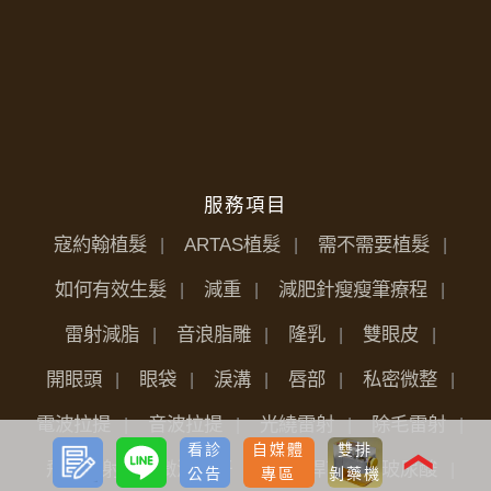
服務項目
寇約翰植髮
ARTAS植髮
需不需要植髮
如何有效生髮
減重
減肥針瘦瘦筆療程
雷射減脂
音浪脂雕
隆乳
雙眼皮
開眼頭
眼袋
淚溝
唇部
私密微整
電波拉提
音波拉提
光繞雷射
除毛雷射
預約
LINE
看診
自媒體
雙排
諮詢
❮
飛梭雷射
微波除汗
肉毒桿菌
玻尿酸
公告
專區
剝藥機