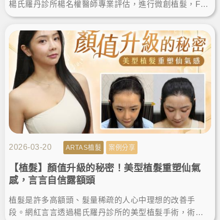
楊氏羅丹診所楊名權醫師專業評估，進行微創植髮，FU
E植髮恢復期快，術後順利告別落髮空洞，重獲自然濃密
髮量與自信。
2026-03-20
ARTAS植髮
案例分享
【植髮】顏值升級的秘密！美型植髮重塑仙氣
感，言言自信露額頭
植髮是許多高額頭、髮量稀疏的人心中理想的改善手
段。網紅言言透過楊氏羅丹診所的美型植髮手術，術後