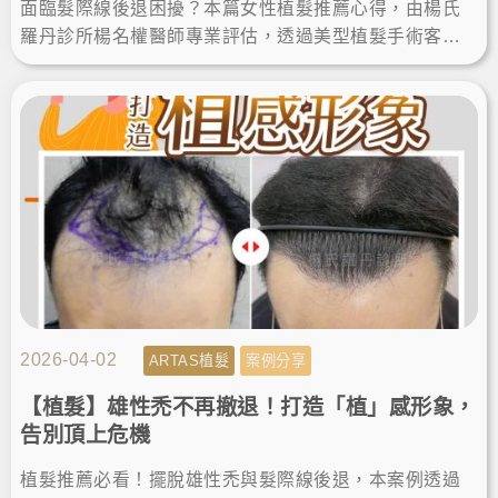
面臨髮際線後退困擾？本篇女性植髮推薦心得，由楊氏
羅丹診所楊名權醫師專業評估，透過美型植髮手術客製
化設計髮際線，順利改善高額頭植髮需求。術後找回自
然髮量與自信！
2026-04-02
ARTAS植髮
案例分享
【植髮】雄性禿不再撤退！打造「植」感形象，
告別頂上危機
植髮推薦必看！擺脫雄性禿與髮際線後退，本案例透過