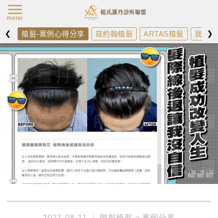
楊氏羅丹最新消
menu
❮
❯
植髮-案例心得分享
寇約翰植髮
ARTAS植髮
我需不
2021-08-11
微創植髮
案例分享