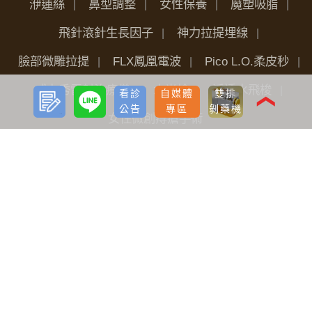
洢蓮絲
鼻型調整
女性保養
魔塑吸脂
飛針滾針生長因子
神力拉提埋線
臉部微雕拉提
FLX鳳凰電波
Pico L.O.柔皮秒
威力秀雷射治療儀
水光槍
淨透水飛梭
預約
LINE
看診
自媒體
雙排
諮詢
❮
公告
專區
剝藥機
女性微創痔瘡手術
關於我們
品牌價值
醫療團隊
全台據點
最新分享
看診公告
自媒體專區
海外診友
手術前後護理
植髮
雷射減脂
隆乳
案例BA照