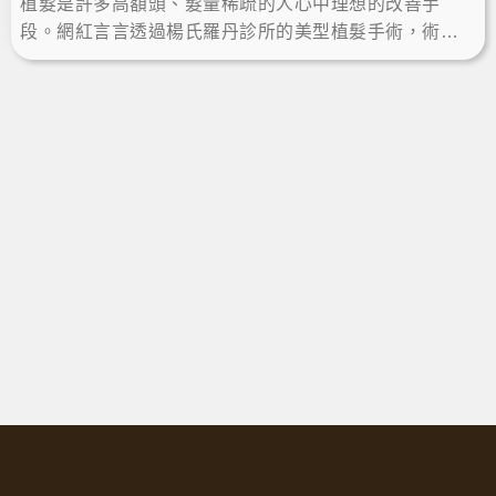
植髮是許多高額頭、髮量稀疏的人心中理想的改善手
段。網紅言言透過楊氏羅丹診所的美型植髮手術，術後
一年成功當髮量富翁，重拾自信、露額頭綁馬尾，擁有
完美髮際線顯小臉。