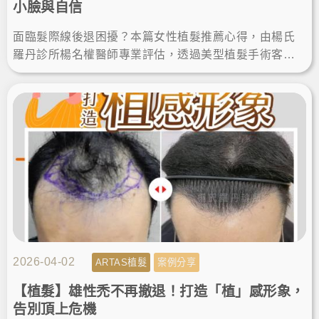
小臉與自信
面臨髮際線後退困擾？本篇女性植髮推薦心得，由楊氏
羅丹診所楊名權醫師專業評估，透過美型植髮手術客製
化設計髮際線，順利改善高額頭植髮需求。術後找回自
然髮量與自信！
2026-04-02
ARTAS植髮
案例分享
【植髮】雄性禿不再撤退！打造「植」感形象，
告別頂上危機