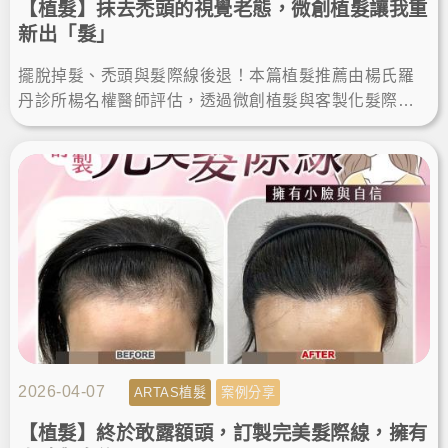
【植髮】抹去禿頭的視覺老態，微創植髮讓我重
新出「髮」
擺脫掉髮、禿頭與髮際線後退！本篇植髮推薦由楊氏羅
丹診所楊名權醫師評估，透過微創植髮與客製化髮際線
設計，解決高額頭植髮需求，術後重獲自然髮量與自
信。
2026-04-07
ARTAS植髮
案例分享
【植髮】終於敢露額頭，訂製完美髮際線，擁有