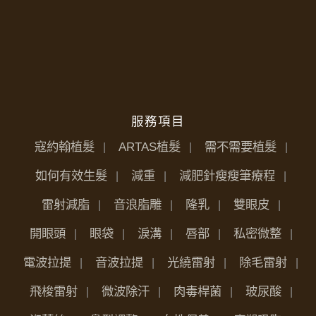
服務項目
寇約翰植髮
ARTAS植髮
需不需要植髮
如何有效生髮
減重
減肥針瘦瘦筆療程
雷射減脂
音浪脂雕
隆乳
雙眼皮
開眼頭
眼袋
淚溝
唇部
私密微整
電波拉提
音波拉提
光繞雷射
除毛雷射
飛梭雷射
微波除汗
肉毒桿菌
玻尿酸