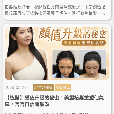
植髮推薦必看！擺脫雄性禿與髮際線後退，本案例透過
楊氏羅丹診所楊名權醫師專業評估，進行微創植髮，FU
E植髮恢復期快，術後順利告別落髮空洞，重獲自然濃密
髮量與自信。
2026-03-20
ARTAS植髮
案例分享
【植髮】顏值升級的秘密！美型植髮重塑仙氣
感，言言自信露額頭