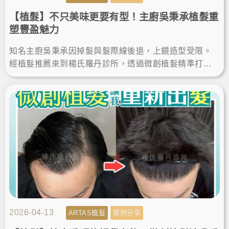
【植髮】不只美味更要有型！主廚吳秉承植髮重
塑豐盈魅力
知名主廚吳秉承因掉髮與髮際線後退，上鏡造型受限。
經植髮推薦來到楊氏羅丹診所，透過微創植髮精準打造
客製化髮際線。這次的植髮經歷讓他重拾豐盈，自信展
現無死角帥氣。
2026-04-13
ARTAS植髮
案例分享