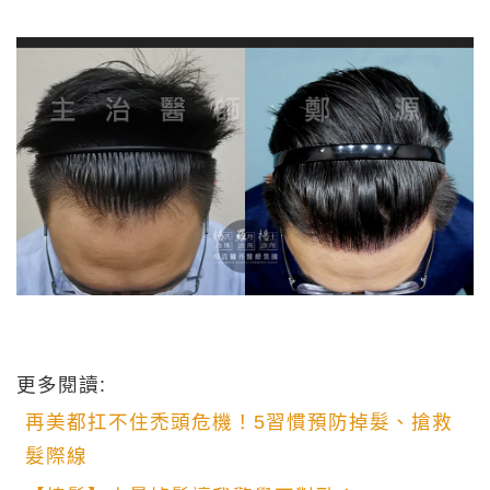
更多閱讀:
再美都扛不住禿頭危機！5習慣預防掉髮、搶救
髮際線