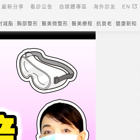
最新分享
看診公告
自媒體專區
海外診友
EN
射減脂
胸部整形
醫美微整形
醫美療程
抗衰老
健康新知