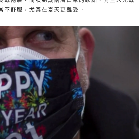
要戴兩層。而談到戴兩層口罩的缺點，有些人先戴
常不舒服，尤其在夏天更難受。