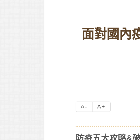
面對國內
A-
A+
防疫五大攻略&