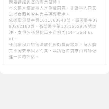
問題請諮詢您的專業醫師。
本文照片經當事人肖像權同意，非當事人同意
之檔案照片皆有完善保護程序。
依據衛部醫字第1031660048號、衛署醫字09
90262180號、衛部醫字第1031662939號辦
理，宣傳名稱與仿單不盡相同(Off-label us
e)。
任何療程介紹無法取代醫師當面診斷，每人體
質不同效果因人而異，建議親自前來由醫師做
進一步的評估。