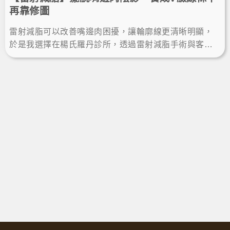
再靠修圖
雷射減脂可以改善嘴邊肉困擾，讓輪廓線更清晰明顯，
於是我選擇在楊氏羅丹診所，透過雷射減脂手術與客製
雕塑規劃，術後瘦下巴效果自然，不再靠修圖，輕鬆擁
有自信小V臉。