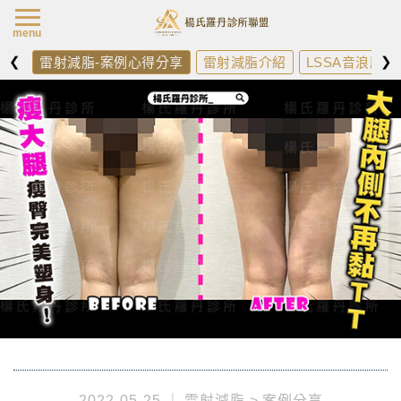
楊氏羅丹最新消
menu
❮
❯
雷射減脂-案例心得分享
雷射減脂介紹
LSSA音浪脂雕
2022-05-25
雷射減脂
案例分享