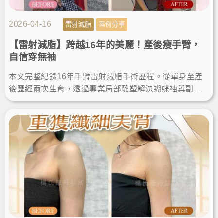
2026-04-16
雷射減脂
案例分享
【雷射減脂】跨越16年的美麗！產後瘦手臂，
自信穿無袖
本文完整紀錄16年手臂雷射減脂手術歷程。從單身至產
後歷經兩次生育，透過專業局部雕塑解決蝴蝶袖與副
乳。分享術後維持纖細體態的關鍵，給追求安全、有感
瘦手臂的人參考。