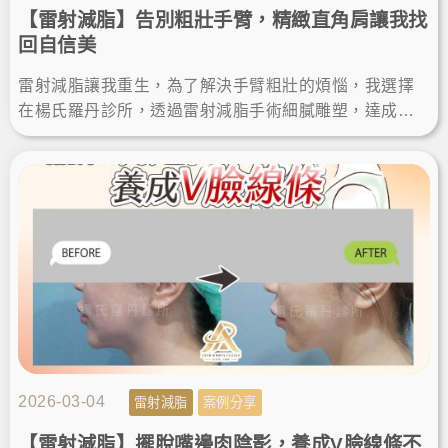
【雷射減脂】告別粗壯手臂，精緻直角肩讓我找
回自信美
雷射減脂讓我重生，為了解決手臂粗壯的煩惱，我選擇
在楊氏羅丹診所，透過雷射減脂手術細膩雕塑，達成瘦
手臂夢想。術後效果自然，體態視覺更顯瘦，變身直角
肩找回自信美。
2026-03-04
雷射減脂
案例分享
【雷射減脂】擺脫嘴邊肉陰影，養成V臉線條不