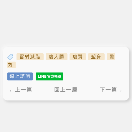
雷射減脂
瘦大腿
瘦臀
塑身
贅
肉
線上諮詢
←上一篇
回上一層
下一篇→