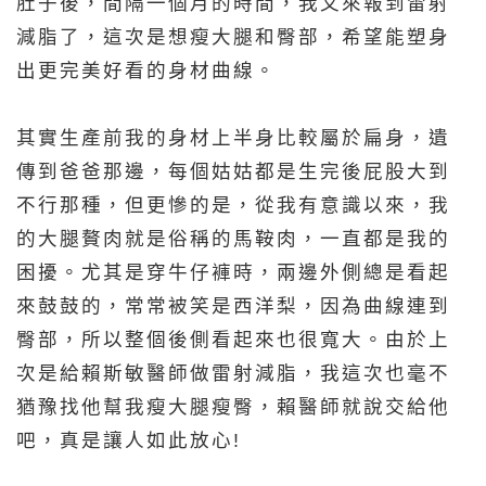
肚子後，間隔一個月的時間，我又來報到雷射
減脂了，這次是想瘦大腿和臀部，希望能塑身
出更完美好看的身材曲線。
其實生產前我的身材上半身比較屬於扁身，遺
傳到爸爸那邊，每個姑姑都是生完後屁股大到
不行那種，但更慘的是，從我有意識以來，我
的大腿贅肉就是俗稱的馬鞍肉，一直都是我的
困擾。尤其是穿牛仔褲時，兩邊外側總是看起
來鼓鼓的，常常被笑是西洋梨，因為曲線連到
臀部，所以整個後側看起來也很寬大。由於上
次是給賴斯敏醫師做雷射減脂，我這次也毫不
猶豫找他幫我瘦大腿瘦臀，賴醫師就說交給他
吧，真是讓人如此放心!