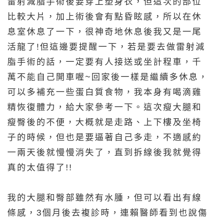
雷射減脂手術後要穿上塑身衣，但這次的部位
比較大片，加上術後會有點昏眩感，所以在休
息室休息了一下，很神奇地休息後我又是一尾
活龍了!但這邊要提醒一下，若是要去做雷射減
脂手術的話，一定要有人接送或坐計程車，千
萬不能自己開車喔~回家後一樣是繼續多休息，
可以多補充一些蛋白質食物，我本身有喝滴雞
精恢復體力，給大家參考一下。這次瘦大腿和
瘦臀後的不便，大概就是走路、上下樓及坐椅
子的時候，但也是要逼著自己多走，不適感約
一兩天後就慢慢消失了，直到拆線後我就覺得
真的太值得了!!
我的大腿和臀部雖然有水腫，但可以看出有線
條感，3個月後去複診時，連賴醫師看到也說傷