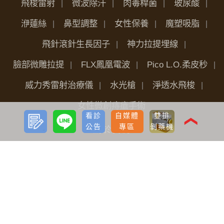
飛梭雷射
微波除汗
肉毒桿菌
玻尿酸
洢蓮絲
鼻型調整
女性保養
魔塑吸脂
飛針滾針生長因子
神力拉提埋線
臉部微雕拉提
FLX鳳凰電波
Pico L.O.柔皮秒
威力秀雷射治療儀
水光槍
淨透水飛梭
女性微創痔瘡手術
預約
LINE
看診
自媒體
雙排
諮詢
❮
公告
專區
剝藥機
關於我們
品牌價值
醫療團隊
全台據點
最新分享
看診公告
自媒體專區
海外診友
手術前後護理
植髮
雷射減脂
隆乳