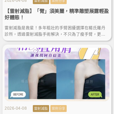
2026-04-08
雷射減脂
案例分享
【雷射減脂】「臂」須美麗，精準雕塑展露輕盈
好體態！
雷射減脂是救星！多年粗壯的手臂困擾選擇在楊氏羅丹
診所，透過雷射減脂手術解決，不只為了瘦手臂，更是
追求完美體態的精準雕塑。讓我徹底找回自信，輕鬆駕
馭無袖上衣！
2026-04-08
雷射減脂
案例分享