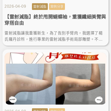
2026-04-09
雷射減脂
案例分享
【雷射減脂】終於甩開蝴蝶袖，重獲纖細美臂與
穿搭自由
雷射減脂讓我重獲新生，為了告別手臂肉，我選擇了楊
氏羅丹診所，進行專業的雷射減脂手術局部雕塑。不僅
成功瘦手臂，術後的減脂成果也讓我滿意，終於能自信
穿上無袖上衣！