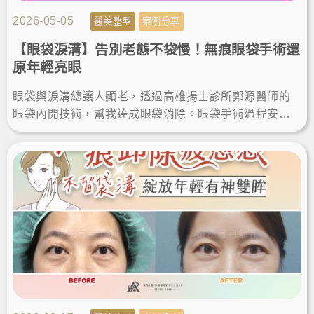
2026-05-05
醫美整型
案例分享
【眼袋淚溝】告別老態不袋慢！無痕眼袋手術還
原年輕亮眼
眼袋與淚溝總讓人顯老，透過高雄揚士診所鄭源醫師的
眼袋內開技術，幫我達成眼袋消除。眼袋手術過程安
心，且眼袋手術恢復期極短，這項眼袋手術推薦給想找
回年輕自信的你。