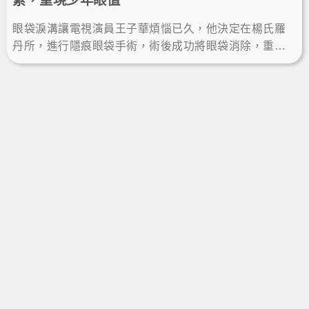
累，重現少年眼值
眼袋淚溝讓電視演員王子華煩惱已久，他決定在楊氏羅
丹所，進行隱痕眼袋手術，術後成功將眼袋消除，重現
少年眼值。這次的除眼袋經驗讓他無懼鏡頭，找回自信
風采。LineID:@ asir-rodin