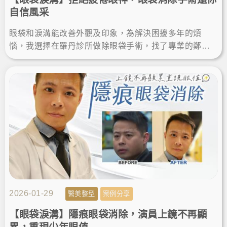
自信風采
眼袋和淚溝能改善外觀及印象，為解決困擾多年的煩
惱，我選擇在羅丹診所做除眼袋手術，找了專業的鄭源
醫師諮詢和操作，術後眼袋消除效果自然，成功找回明
亮神采，更加年輕。
2026-01-29
醫美整型
案例分享
【眼袋淚溝】隱痕眼袋消除，演員上鏡不再顯