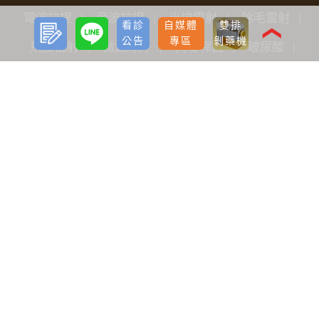
電波拉提
音波拉提
光繞雷射
除毛雷射
預約
LINE
看診
自媒體
雙排
諮詢
❮
公告
專區
剝藥機
飛梭雷射
微波除汗
肉毒桿菌
玻尿酸
洢蓮絲
鼻型調整
女性保養
魔塑吸脂
飛針滾針生長因子
神力拉提埋線
臉部微雕拉提
FLX鳳凰電波
Pico L.O.柔皮秒
威力秀雷射治療儀
水光槍
淨透水飛梭
女性微創痔瘡手術
關於我們
品牌價值
醫療團隊
全台據點
最新分享
看診公告
自媒體專區
海外診友
手術前後護理