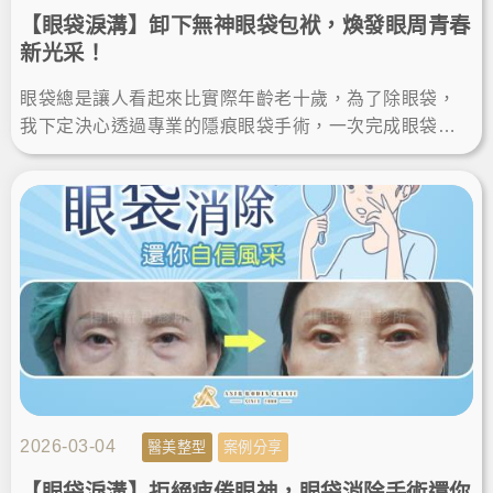
【眼袋淚溝】卸下無神眼袋包袱，煥發眼周青春
新光采！
眼袋總是讓人看起來比實際年齡老十歲，為了除眼袋，
我下定決心透過專業的隱痕眼袋手術，一次完成眼袋消
除與淚溝填補。術後不僅氣色變好、找回自信，雙眸看
起來更年輕有神。
2026-03-04
醫美整型
案例分享
【眼袋淚溝】拒絕疲倦眼神，眼袋消除手術還你