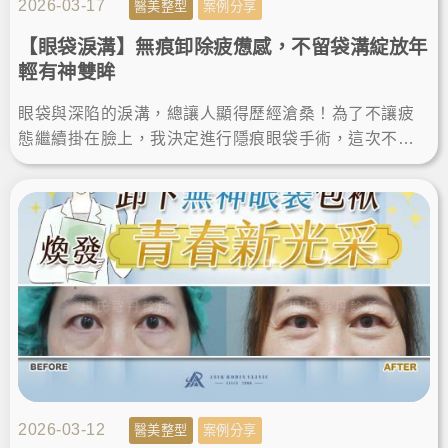
2026-03-17
醫美整型
案例分享
【眼袋淚溝】無痕卸除疲憊感，不留袋溝綻放年
輕有神雙眸
眼袋與深陷的淚溝，總讓人顯得歷經滄桑！為了不讓疲
態繼續掛在臉上，我決定進行隱痕眼袋手術，這次不僅
成功除眼袋淚溝，更圓滿達成眼袋消除的心願，讓雙眼
變得明亮有神。
2026-03-12
醫美整型
案例分享