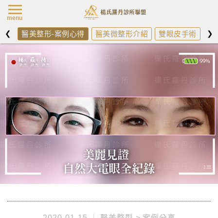
楊氏羅丹最新消
menu
❮
❯
醫美整形-案例心得
醫美微整形介紹
雙眼皮手術
開
2020-01-15
醫美整型
案例分享