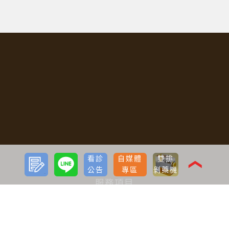
預約
LINE
看診
自媒體
雙排
諮詢
❮
公告
專區
剝藥機
服務項目
寇約翰植髮
ARTAS植髮
需不需要植髮
如何有效生髮
減重
減肥針瘦瘦筆療程