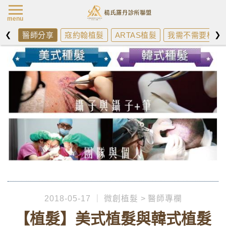
楊氏羅丹最新消
menu
❮
❯
醫師分享
寇約翰植髮
ARTAS植髮
我需不需要植髮
2018-05-17
微創植髮
醫師專欄
【植髮】美式植髮與韓式植髮