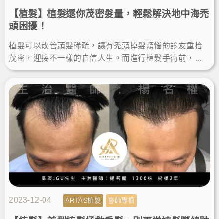
【植髮】植髮還你茂密髮量，輕鬆解決地中海禿
頭困擾！
植髮可以改善頭髮稀疏，讓有禿頭掉髮煩惱的診友重拾
茂密，迎接不一樣的自信人生。而進行植髮手術前，選
對專業的醫師很重要，也要做好術後照顧，才能擁有最
棒的植髮成果！
2023-12-04
ARTAS植髮
醫師專欄