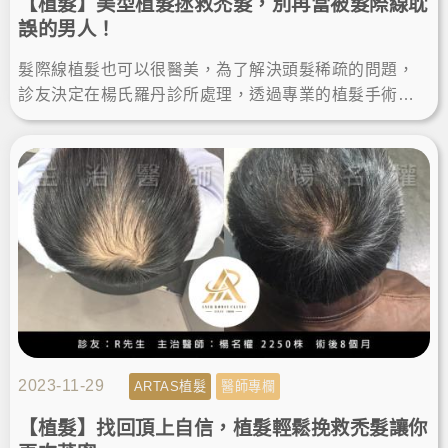
【植髮】美型植髮拯救禿髮，別再當被髮際線耽
誤的男人！
髮際線植髮也可以很醫美，為了解決頭髮稀疏的問題，
診友決定在楊氏羅丹診所處理，透過專業的植髮手術幫
助，告別禿頭困擾找回濃密，術後的植髮成果讓他輕鬆
變得更年輕有型。
2023-11-29
ARTAS植髮
醫師專欄
【植髮】找回頂上自信，植髮輕鬆挽救禿髮讓你