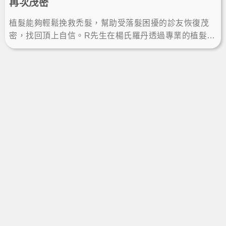
再次茂密
植髮能夠輕鬆挽救禿髮，幫助受落髮困擾的診友恢復茂
密，找回頂上自信。R先生在楊氏羅丹透過專業的植髮手
術解決煩惱，術後八個月的植髮成果讓他很滿意，髮量
增加也更年輕！