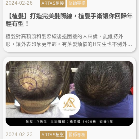
2024-02-26
ARTAS植髮
醫師專欄
【植髮】打造完美髮際線，植髮手術讓你回歸年
輕有型！
植髮對高額頭和髮際線後退困擾的人來說，能維持外
形，讓外表印象更年輕。有落髮煩惱的H先生也不例外，
他決定在羅丹診所做植髮手術，而術後的植髮成果讓他
變得更年輕有型。
2024-02-23
ARTAS植髮
醫師專欄