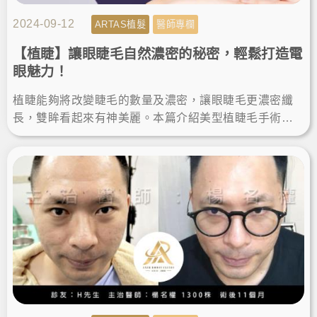
2024-09-12
ARTAS植髮
醫師專欄
【植睫】讓眼睫毛自然濃密的秘密，輕鬆打造電
眼魅力！
植睫能夠將改變睫毛的數量及濃密，讓眼睫毛更濃密纖
長，雙眸看起來有神美麗。本篇介紹美型植睫毛手術，
由楊氏羅丹診所的鄭源醫師分享，讓我們跟著專家的腳
步一起聽看看吧！