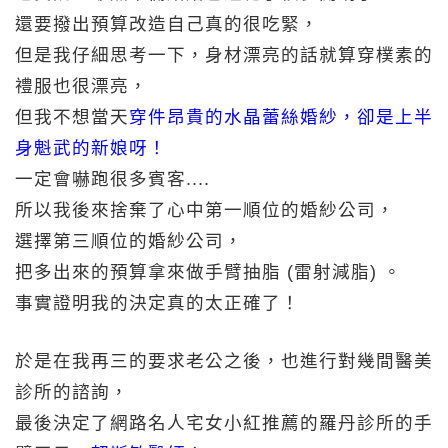
還要撥出預算改造自己真的很吃緊，
但是我仔細思考一下，身材漂亮的話就算穿樸素的
禮服也很漂亮，
但我不想當天
穿件昂貴的水晶蕾絲婚紗，卻是上半
身魁武的新娘呀！
一定會嚇跑很多賓客....
所以我後來捨棄了心中第一順位的婚紗公司，
選擇第三順位的婚紗公司，
把多出來的預算拿來做手臂抽脂 (雷射減脂) 。
事實證明我的決定真的太正確了！
於是在我再三的要求老公之後，也進行對幾間醫美
診所的諮詢，
最後決定了網路名人宅女小紅推薦的羅丹診所的手