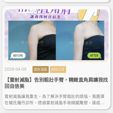
追求完美體態的精準雕塑。讓我徹底找回自信，輕鬆駕
馭無袖上衣！
2026-04-08
雷射減脂
案例分享
【雷射減脂】告別粗壯手臂，精緻直角肩讓我找
回自信美
雷射減脂讓我重生，為了解決手臂粗壯的煩惱，我選擇
在楊氏羅丹診所，透過雷射減脂手術細膩雕塑，達成瘦
手臂夢想。術後效果自然，體態視覺更顯瘦，變身直角