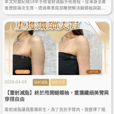
本文完整紀錄16年手臂雷射減脂手術歷程。從單身至產
後歷經兩次生育，透過專業局部雕塑解決蝴蝶袖與副
乳。分享術後維持纖細體態的關鍵，給追求安全、有感
瘦手臂的人參考。
2026-04-09
雷射減脂
案例分享
【雷射減脂】終於甩開蝴蝶袖，重獲纖細美臂與
穿搭自由
雷射減脂讓我重獲新生，為了告別手臂肉，我選擇了楊