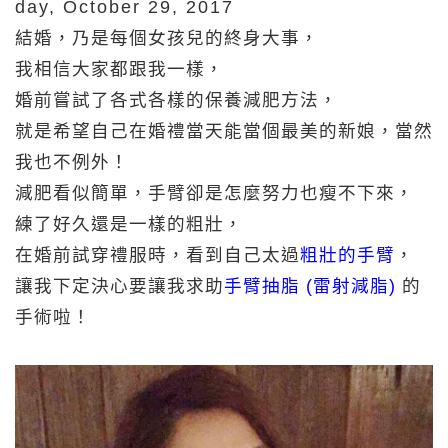
day, October 29, 2017
結婚，乃是每個女孩兒的終身大事，
我相信大家都跟我一樣，
婚前嘗試了各式各樣的保養減肥方法，
就是希望自己在婚禮當天能當個最美的新娘，當然
我也不例外！
減肥看似簡單，手臂卻是怎麼努力也瘦不下來，
練了好久還是一樣的粗壯，
在婚前試穿禮服時，看到自己太過
粗壯的手臂
，
讓我下定決心要讓我求助
手臂抽脂 (雷射減脂)
的
手術啦！