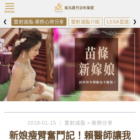
楊氏羅丹最新消
menu
❮
❯
雷射減脂-案例心得分享
雷射減脂介紹
LSSA音浪脂雕
2018-01-15
雷射減脂
案例分享
新娘瘦臂奮鬥記！賴醫師讓我