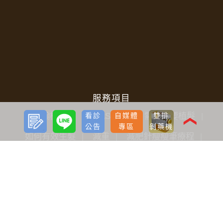
服務項目
預約
LINE
寇約翰植髮
ARTAS植髮
需不需要植髮
看診
自媒體
雙排
諮詢
❮
公告
專區
剝藥機
如何有效生髮
減重
減肥針瘦瘦筆療程
雷射減脂
音浪脂雕
隆乳
雙眼皮
開眼頭
眼袋
淚溝
唇部
私密微整
電波拉提
音波拉提
光繞雷射
除毛雷射
飛梭雷射
微波除汗
肉毒桿菌
玻尿酸