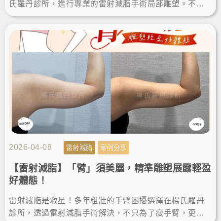
氏羅丹診所，進行專業的雷射減脂手術局部雕塑。不僅
成功瘦手臂，術後的減脂成果也讓我滿意，終於能自信
穿上無袖上衣！
2026-04-08
雷射減脂
案例分享
【雷射減脂】「臂」須美麗，精準雕塑展露輕盈
好體態！
雷射減脂是救星！多年粗壯的手臂困擾選擇在楊氏羅丹
診所，透過雷射減脂手術解決，不只為了瘦手臂，更是