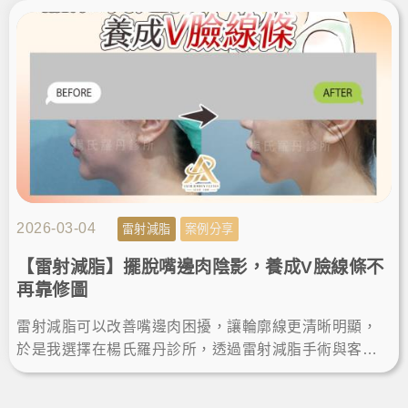
肩找回自信美。
2026-03-04
雷射減脂
案例分享
【雷射減脂】擺脫嘴邊肉陰影，養成V臉線條不
再靠修圖
雷射減脂可以改善嘴邊肉困擾，讓輪廓線更清晰明顯，
於是我選擇在楊氏羅丹診所，透過雷射減脂手術與客製
雕塑規劃，術後瘦下巴效果自然，不再靠修圖，輕鬆擁
有自信小V臉。