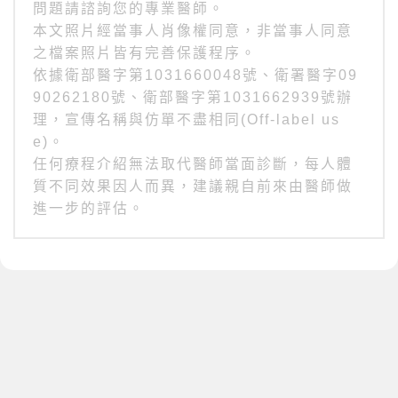
問題請諮詢您的專業醫師。
本文照片經當事人肖像權同意，非當事人同意
之檔案照片皆有完善保護程序。
依據衛部醫字第1031660048號、衛署醫字09
90262180號、衛部醫字第1031662939號辦
理，宣傳名稱與仿單不盡相同(Off-label us
e)。
任何療程介紹無法取代醫師當面診斷，每人體
質不同效果因人而異，建議親自前來由醫師做
進一步的評估。