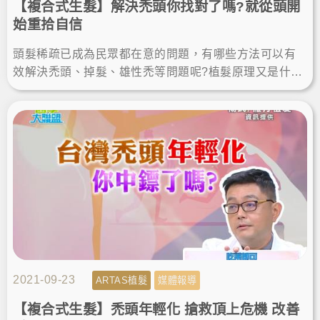
【複合式生髮】解決禿頭你找對了嗎?就從頭開
始重拾自信
頭髮稀疏已成為民眾都在意的問題，有哪些方法可以有
效解決禿頭、掉髮、雄性禿等問題呢?植髮原理又是什
麼，是如何找回茂密的頭髮呢?一起來看看植髮專家楊名
權醫師怎麼說。
2021-09-23
ARTAS植髮
媒體報導
【複合式生髮】禿頭年輕化 搶救頂上危機 改善