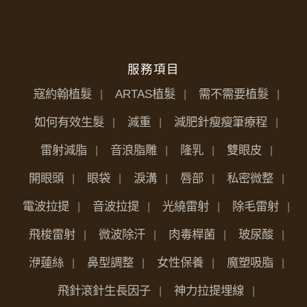
服務項目
寇約翰植髮
ARTAS植髮
需不需要植髮
如何有效生髮
減重
減肥針瘦瘦筆療程
雷射減脂
音浪脂雕
隆乳
雙眼皮
開眼頭
眼袋
淚溝
唇部
私密微整
電波拉提
音波拉提
光繞雷射
除毛雷射
飛梭雷射
微波除汗
肉毒桿菌
玻尿酸
洢蓮絲
鼻型調整
女性保養
魔塑吸脂
飛針滾針生長因子
神力拉提埋線