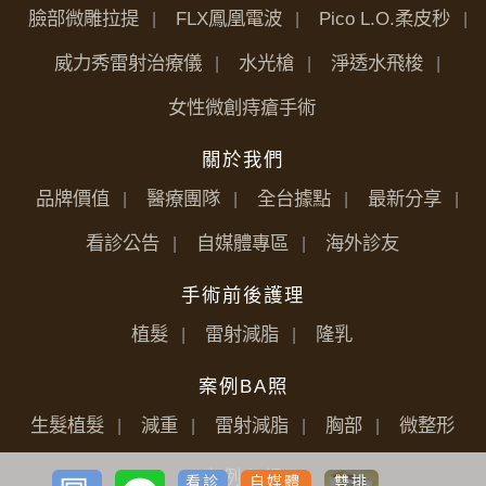
臉部微雕拉提
FLX鳳凰電波
Pico L.O.柔皮秒
威力秀雷射治療儀
水光槍
淨透水飛梭
女性微創痔瘡手術
關於我們
品牌價值
醫療團隊
全台據點
最新分享
看診公告
自媒體專區
海外診友
手術前後護理
植髮
雷射減脂
隆乳
案例BA照
生髮植髮
減重
雷射減脂
胸部
微整形
案例心得
預約
LINE
看診
自媒體
雙排
諮詢