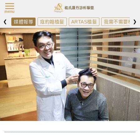
楊氏羅丹最新消
menu
❮
❯
媒體報導
寇約翰植髮
ARTAS植髮
我需不需要植髮