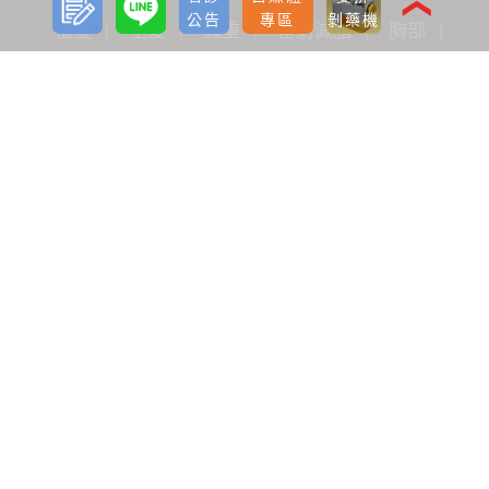
❮
公告
專區
剝藥機
植髮
生髮
減重
雷射減脂
胸部
微整形
醫美療程
痔瘡手術
醫師分享
植髮
減重
雷射減脂
胸部
微整形
醫美療程
媒體報導
植髮生髮
減重
雷射減脂
胸部
微整形
醫美療程
抗衰老
Deep TMS™
老化定義
老化學說
抗衰老研究
抗衰老醫療
幹細胞