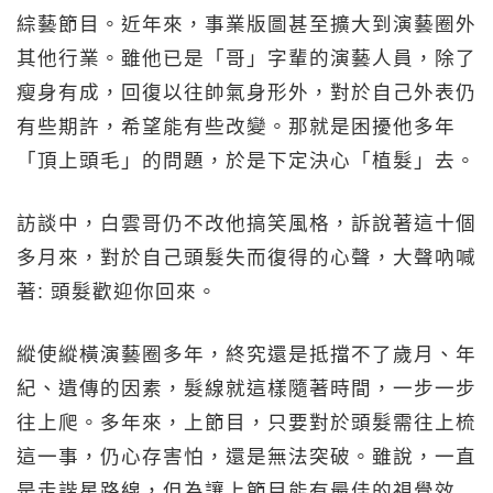
綜藝節目。近年來，事業版圖甚至擴大到演藝圈外
其他行業。雖他已是「哥」字輩的演藝人員，除了
瘦身有成，回復以往帥氣身形外，對於自己外表仍
有些期許，希望能有些改變。那就是困擾他多年
「頂上頭毛」的問題，於是下定決心「植髮」去。
訪談中，白雲哥仍不改他搞笑風格，訴說著這十個
多月來，對於自己頭髮失而復得的心聲，大聲吶喊
著: 頭髮歡迎你回來。
縱使縱橫演藝圈多年，終究還是抵擋不了歲月、年
紀、遺傳的因素，髮線就這樣隨著時間，一步一步
往上爬。多年來，上節目，只要對於頭髮需往上梳
這一事，仍心存害怕，還是無法突破。雖說，一直
是走諧星路線，但為讓上節目能有最佳的視覺效