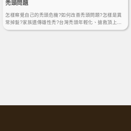
禿頭問題
怎樣察覺自己的禿頭危機?如何改善禿頭問題?怎樣是異
常掉髮?家族遺傳雄性禿?台灣禿頭年輕化、搶救頂上危
機，跟著《醫學大聯盟》節目，聽聽植髮專家楊名權醫
師怎麼說。