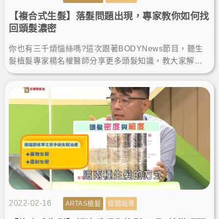
【複合式生髮】落髮問題出現，專家教你如何找
回頭髮濃密
你也有三千煩惱絲嗎?這次跟著BODYNews節目，聽生
髮植髮專家楊名權醫師分享更多頭髮知識，教大家解決
落髮、植髮手術如何找回茂密、面對雄性禿，千萬不能
錯過!
2022-02-16
ARTAS植髮
媒體報導