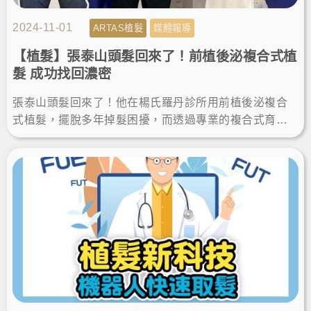
2024-11-01
ARTAS植髮
媒體報導
【植髮】張泰山頭髮回來了！前植後泌複合式植
髮 成功找回濃密
張泰山頭髮回來了！他在楊氏羅丹診所用前植後泌複合
式植髮，擺脫多年掉髮困擾，而透過專業的複合式育髮
療程，連嚴重的雄性禿患者都有救！來看看張泰山的新
聞報導！LineID:@ asir-rodin