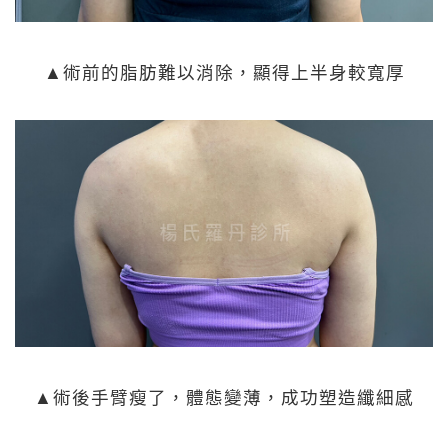
▲術前的脂肪難以消除，顯得上半身較寬厚
▲術後手臂瘦了，體態變薄，成功塑造纖細感