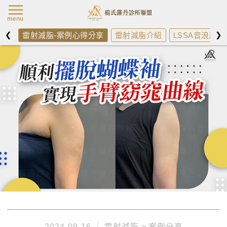
楊氏羅丹最新消
menu
❮
❯
雷射減脂-案例心得分享
雷射減脂介紹
LSSA音浪脂雕
2024-09-16
雷射減脂
案例分享