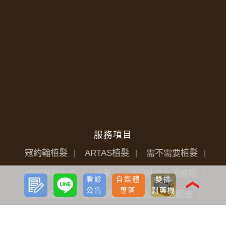
服務項目
寇約翰植髮
ARTAS植髮
需不需要植髮
如何有效生髮
減重
減肥針瘦瘦筆療程
預約
LINE
看診
自媒體
雙排
諮詢
❮
公告
專區
剝藥機
雷射減脂
音浪脂雕
隆乳
雙眼皮
開眼頭
眼袋
淚溝
唇部
私密微整