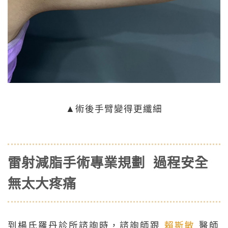
▲術後手臂變得更纖細
雷射減脂手術專業規劃 過程安全
無太大疼痛
到楊氏羅丹診所諮詢時，諮詢師跟
賴斯敏
醫師