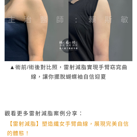
▲術前/術後對比照，雷射減脂實現手臂窈窕曲
線，讓你擺脫蝴蝶袖自信迎夏
觀看更多雷射減脂案例分享：
【雷射減脂】塑造纖女手臂曲線，展現完美自信
的體態！