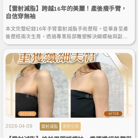
【雷射減脂】跨越16年的美麗！產後瘦手臂，
自信穿無袖
本文完整紀錄16年手臂雷射減脂手術歷程。從單身至產
後歷經兩次生育，透過專業局部雕塑解決蝴蝶袖與副
乳。分享術後維持纖細體態的關鍵，給追求安全、有感
瘦手臂的人參考。
2026-04-09
雷射減脂
案例分享