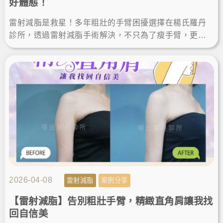
好體態！
雷射減脂是救星！多年粗壯的手臂困擾選擇在楊氏羅丹
診所，透過雷射減脂手術解決，不只為了瘦手臂，更是
追求完美體態的精準雕塑。讓我徹底找回自信，輕鬆駕
馭無袖上衣！
2026-04-08
雷射減脂
案例分享
【雷射減脂】告別粗壯手臂，精緻直角肩讓我找
回自信美