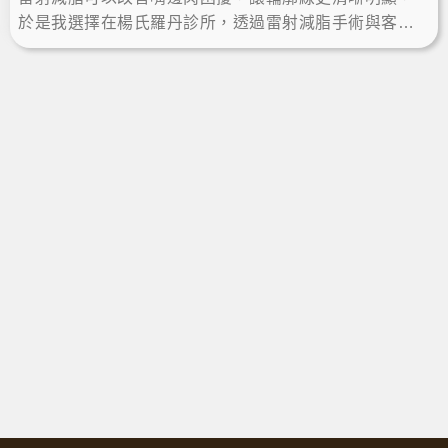
於是我選擇在楊氏羅丹診所，透過雷射減脂手術與客製
雕塑規劃，術後瘦下巴效果自然，不再靠修圖，輕鬆擁
有自信小V臉。