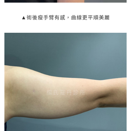
▲術後瘦手臂有感，曲線更平順美麗