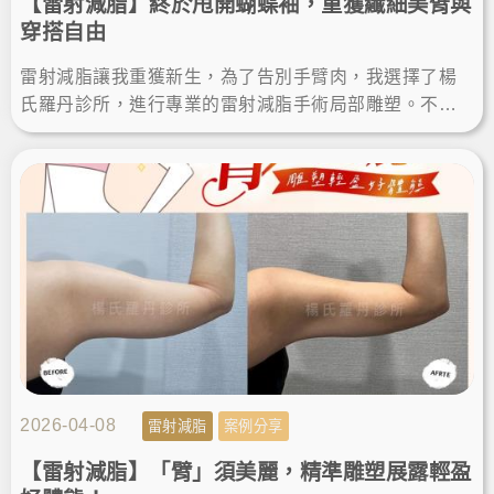
【雷射減脂】終於甩開蝴蝶袖，重獲纖細美臂與
穿搭自由
雷射減脂讓我重獲新生，為了告別手臂肉，我選擇了楊
氏羅丹診所，進行專業的雷射減脂手術局部雕塑。不僅
成功瘦手臂，術後的減脂成果也讓我滿意，終於能自信
穿上無袖上衣！
2026-04-08
雷射減脂
案例分享
【雷射減脂】「臂」須美麗，精準雕塑展露輕盈