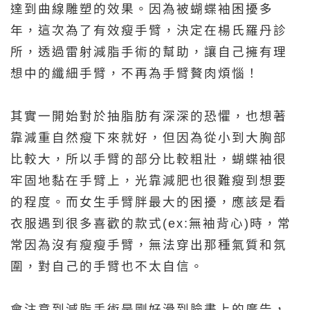
達到曲線雕塑的效果。因為被蝴蝶袖困擾多
年，這次為了有效瘦手臂，決定在楊氏羅丹診
所，透過雷射減脂手術的幫助，讓自己擁有理
想中的纖細手臂，不再為手臂贅肉煩惱！
其實一開始對於抽脂肪有深深的恐懼，也想著
靠減重自然瘦下來就好，但因為從小到大胸部
比較大，所以手臂的部分比較粗壯，蝴蝶袖很
牢固地黏在手臂上，光靠減肥也很難瘦到想要
的程度。而女生手臂胖最大的困擾，應該是看
衣服遇到很多喜歡的款式(ex:無袖背心)時，常
常因為沒有瘦瘦手臂，無法穿出那種氣質和氛
圍，對自己的手臂也不太自信。
會注意到減脂手術是剛好滑到臉書上的廣告，