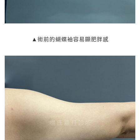
▲術前的蝴蝶袖容易顯肥胖感