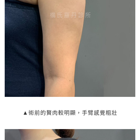
▲術前的贅肉較明顯，手臂感覺粗壯