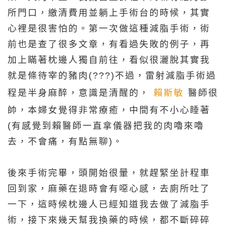
所門口，繳清費用並躺上手術台的時候，其實
心裡是很害怕的。第一次做這種減脂手術，術
前也是查了很多文章，有看過失敗的例子，再
加上瞞著枕邊人獨自前往，看似很灑脫其實我
就是條待宰的豬肉(???)不過，雷射減脂手術過
程是半身麻醉，意識是清醒的，
賴斯敏
醫師很
帥，本婦女覺得非常療癒，中間有不小心睡著
(有感覺到賴醫師一直拿儀器把我的肉嚕來嚕
去，不會痛，有點無聊)。
後來手術完畢，頭開始很暈，就趕緊坐計程車
回到家，麻藥在退時會有噁心感，去廁所吐了
一下，這時候枕邊人已經知道我去做了減脂手
術，接下來幾天幫我換藥的時候，都不斷碎碎