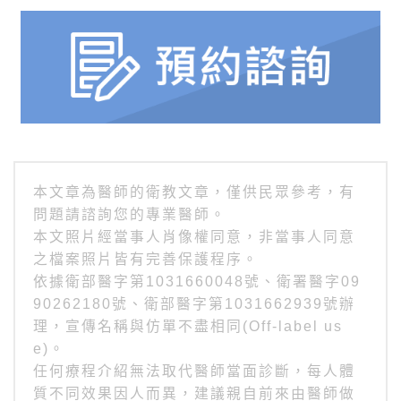
本文章為醫師的衛教文章，僅供民眾參考，有
問題請諮詢您的專業醫師。
本文照片經當事人肖像權同意，非當事人同意
之檔案照片皆有完善保護程序。
依據衛部醫字第1031660048號、衛署醫字09
90262180號、衛部醫字第1031662939號辦
理，宣傳名稱與仿單不盡相同(Off-label us
e)。
任何療程介紹無法取代醫師當面診斷，每人體
質不同效果因人而異，建議親自前來由醫師做