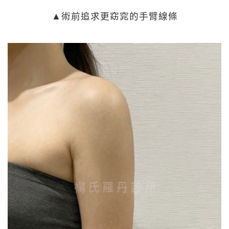
▲術前追求更窈窕的手臂線條