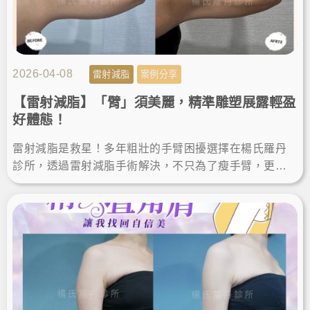
2026-04-08
雷射減脂
案例分享
【雷射減脂】「臂」須美麗，精準雕塑展露輕盈
好體態！
雷射減脂是救星！多年粗壯的手臂困擾選擇在楊氏羅丹
診所，透過雷射減脂手術解決，不只為了瘦手臂，更是
追求完美體態的精準雕塑。讓我徹底找回自信，輕鬆駕
馭無袖上衣！