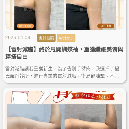
2026-04-09
雷射減脂
案例分享
【雷射減脂】終於甩開蝴蝶袖，重獲纖細美臂與
穿搭自由
雷射減脂讓我重獲新生，為了告別手臂肉，我選擇了楊
氏羅丹診所，進行專業的雷射減脂手術局部雕塑。不僅
成功瘦手臂，術後的減脂成果也讓我滿意，終於能自信
穿上無袖上衣！