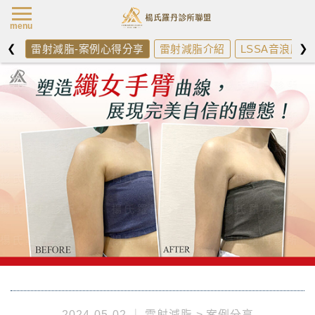
楊氏羅丹最新消
menu
❮
❯
雷射減脂-案例心得分享
雷射減脂介紹
LSSA音浪脂雕
2024-05-02
雷射減脂
案例分享