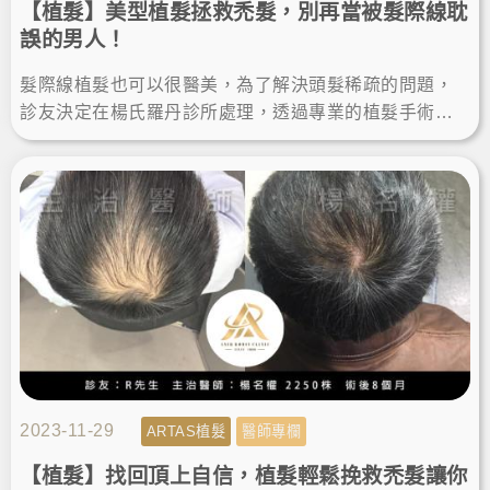
【植髮】美型植髮拯救禿髮，別再當被髮際線耽
誤的男人！
髮際線植髮也可以很醫美，為了解決頭髮稀疏的問題，
診友決定在楊氏羅丹診所處理，透過專業的植髮手術幫
助，告別禿頭困擾找回濃密，術後的植髮成果讓他輕鬆
變得更年輕有型。
2023-11-29
ARTAS植髮
醫師專欄
【植髮】找回頂上自信，植髮輕鬆挽救禿髮讓你