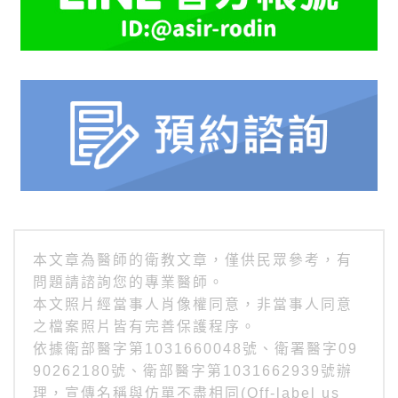
本文章為醫師的衛教文章，僅供民眾參考，有
問題請諮詢您的專業醫師。
本文照片經當事人肖像權同意，非當事人同意
之檔案照片皆有完善保護程序。
依據衛部醫字第1031660048號、衛署醫字09
90262180號、衛部醫字第1031662939號辦
理，宣傳名稱與仿單不盡相同(Off-label us