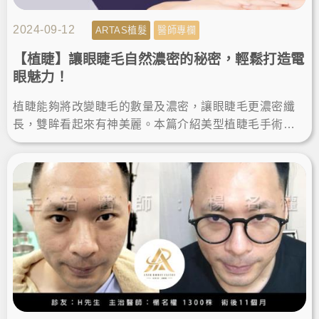
2024-09-12
ARTAS植髮
醫師專欄
【植睫】讓眼睫毛自然濃密的秘密，輕鬆打造電
眼魅力！
植睫能夠將改變睫毛的數量及濃密，讓眼睫毛更濃密纖
長，雙眸看起來有神美麗。本篇介紹美型植睫毛手術，
由楊氏羅丹診所的鄭源醫師分享，讓我們跟著專家的腳
步一起聽看看吧！