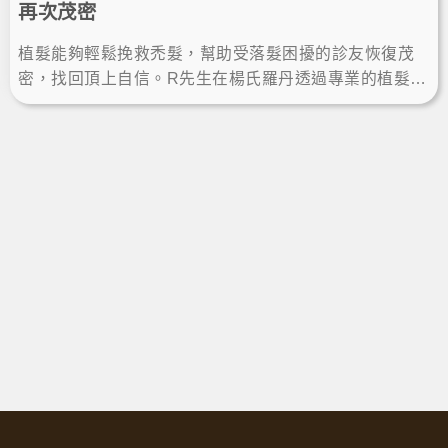
再次茂密
植髮能夠輕鬆挽救禿髮，幫助受落髮困擾的診友恢復茂
密，找回頂上自信。R先生在楊氏羅丹透過專業的植髮手
術解決煩惱，術後八個月的植髮成果讓他很滿意，髮量
增加也更年輕！