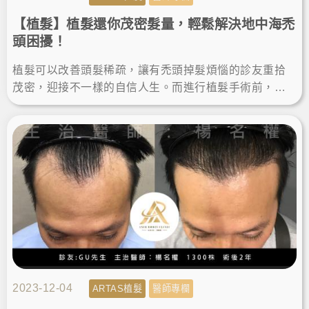
【植髮】植髮還你茂密髮量，輕鬆解決地中海禿
頭困擾！
植髮可以改善頭髮稀疏，讓有禿頭掉髮煩惱的診友重拾
茂密，迎接不一樣的自信人生。而進行植髮手術前，選
對專業的醫師很重要，也要做好術後照顧，才能擁有最
棒的植髮成果！
2023-12-04
ARTAS植髮
醫師專欄