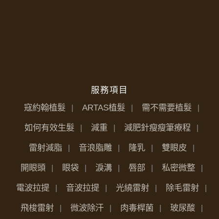
服務項目
寇約翰植髮
ARTAS植髮
需不需要植髮
如何有效生髮
減重
減肥針瘦瘦筆療程
雷射減脂
音浪脂雕
隆乳
雙眼皮
開眼頭
眼袋
淚溝
唇部
私密微整
電波拉提
音波拉提
光繞雷射
除毛雷射
飛梭雷射
微波除汗
肉毒桿菌
玻尿酸