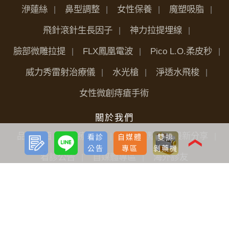
洢蓮絲
鼻型調整
女性保養
魔塑吸脂
飛針滾針生長因子
神力拉提埋線
臉部微雕拉提
FLX鳳凰電波
Pico L.O.柔皮秒
威力秀雷射治療儀
水光槍
淨透水飛梭
女性微創痔瘡手術
關於我們
預約
LINE
品牌價值
醫療團隊
全台據點
最新分享
看診
自媒體
雙排
諮詢
❮
公告
專區
剝藥機
看診公告
自媒體專區
海外診友
手術前後護理
植髮
雷射減脂
隆乳
案例BA照