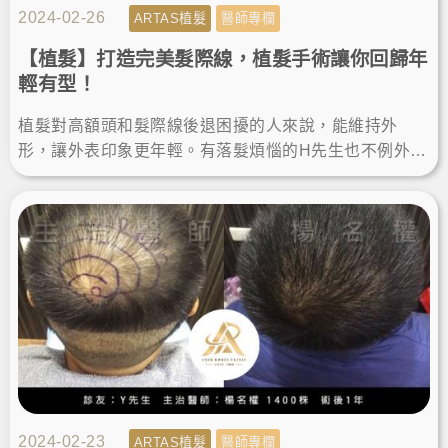
2024-02-26
ARTAS植髮
醫師專欄
【植髮】打造完美髮際線，植髮手術讓你回歸年
輕有型！
植髮對高額頭和髮際線後退困擾的人來說，能維持外
形，讓外表印象更年輕。有落髮煩惱的H先生也不例外，
他決定在羅丹診所做植髮手術，而術後的植髮成果讓他
變得更年輕有型。
2024-02-23
ARTAS植髮
醫師專欄