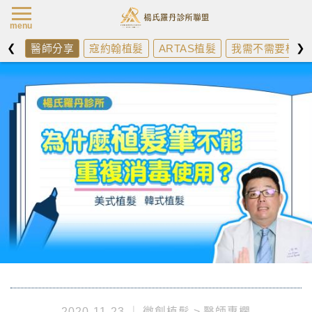
楊氏羅丹最新消
menu
❮
❯
醫師分享
寇約翰植髮
ARTAS植髮
我需不需要植髮
2020-11-23
微創植髮
醫師專欄