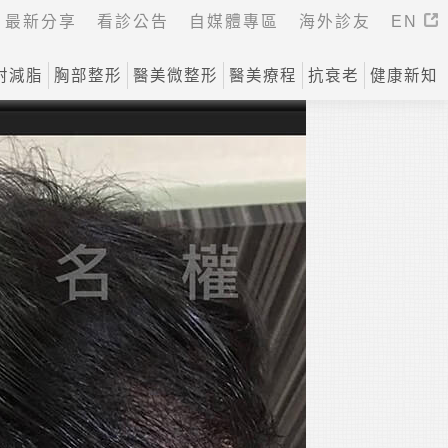
最新分享
看診公告
自媒體專區
海外診友
EN
射減脂
胸部整形
醫美微整形
醫美療程
抗衰老
健康新知