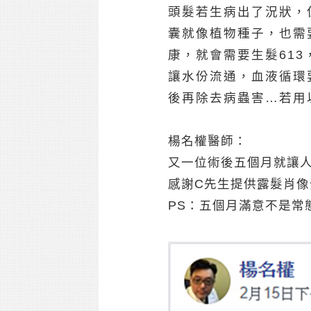
頭髮若生病出了況狀，
囊就像植物種子，也需
康，就會需要生髮61
讓水份流通，血液循環
後再除去病蟲害…若用
楊名權醫師：
又一位術後五個月就讓
感謝C先生提供露髮肖像
PS：五個月滿意不是常