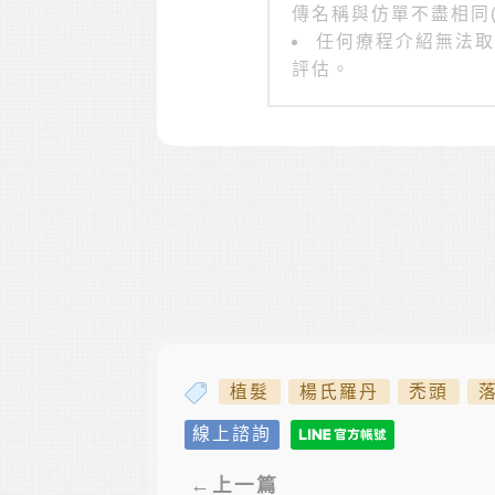
傳名稱與仿單不盡相同(Off
任何療程介紹無法取
評估。
植髮
楊氏羅丹
禿頭
線上諮詢
←上一篇