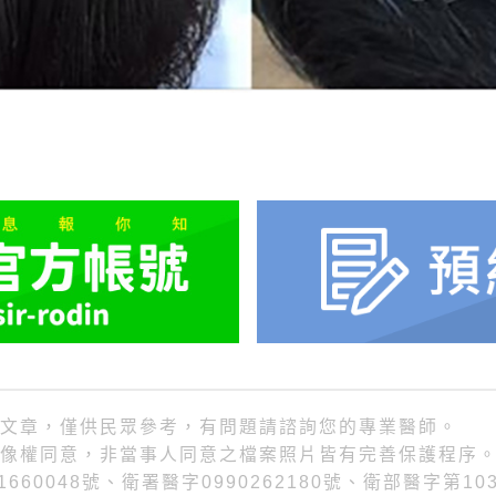
文章，僅供民眾參考，有問題請諮詢您的專業醫師。
像權同意，非當事人同意之檔案照片皆有完善保護程序
660048號、衛署醫字0990262180號、衛部醫字第103