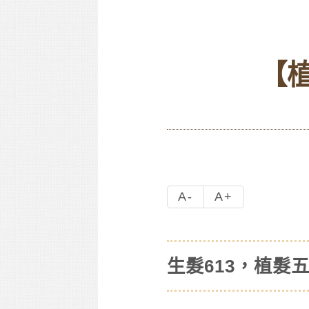
【植
A-
A+
生髮613，植髮