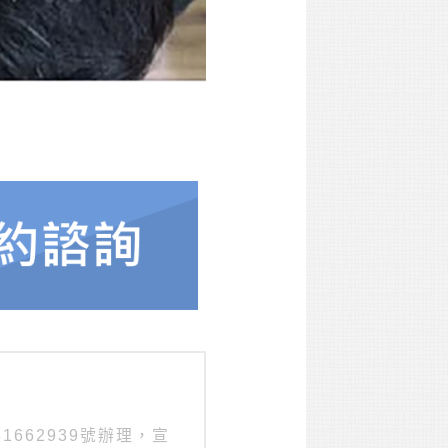
。
1662939號辦理，宣