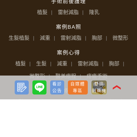
手術前後護理
植髮
雷射減脂
隆乳
案例BA照
生髮植髮
減重
雷射減脂
胸部
微整形
案例心得
植髮
生髮
減重
雷射減脂
胸部
微整形
醫美療程
痔瘡手術
預約
LINE
看診
自媒體
雙排
諮詢
❮
醫師分享
公告
專區
剝藥機
植髮
減重
雷射減脂
胸部
微整形
醫美療程
媒體報導