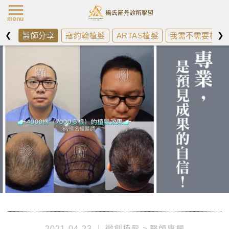
楊氏羅丹最新消
menu
❮
❯
醫師分享
寇約翰植髮
ARTAS植髮
我需不需要植髮
2021-04-23
微創植髮
醫師專欄