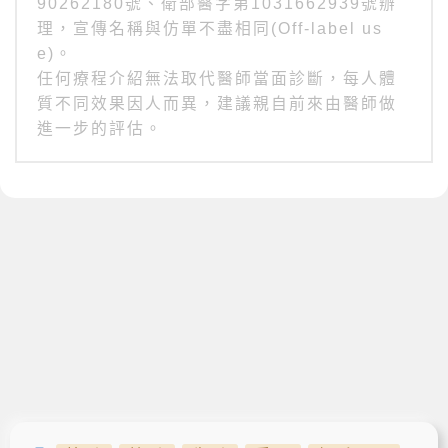
90262180號、衛部醫字第1031662939號辦
理，宣傳名稱與仿單不盡相同(Off-label us
e)。
任何療程介紹無法取代醫師當面診斷，每人體
質不同效果因人而異，建議親自前來由醫師做
進一步的評估。