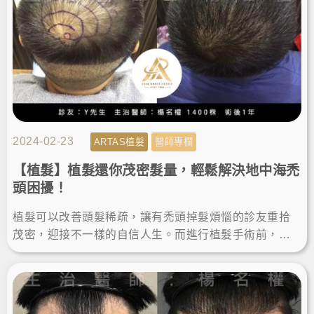
2024-02-23
ARTAS植髮
醫師專欄
【植髮】植髮還你茂密髮量，輕鬆解決地中海禿
頭困擾！
植髮可以改善頭髮稀疏，讓有禿頭掉髮煩惱的診友重拾
茂密，迎接不一樣的自信人生。而進行植髮手術前，選
對專業的醫師很重要，也要做好術後照顧，才能擁有最
棒的植髮成果！