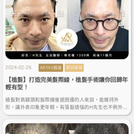
2024-02-26
ARTAS植髮
醫師專欄
【植髮】打造完美髮際線，植髮手術讓你回歸年
輕有型！
植髮對高額頭和髮際線後退困擾的人來說，能維持外
形，讓外表印象更年輕。有落髮煩惱的H先生也不例外，
他決定在羅丹診所做植髮手術，而術後的植髮成果讓他
變得更年輕有型。