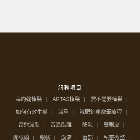
服務項目
寇約翰植髮
ARTAS植髮
需不需要植髮
如何有效生髮
減重
減肥針瘦瘦筆療程
雷射減脂
音浪脂雕
隆乳
雙眼皮
開眼頭
眼袋
淚溝
唇部
私密微整