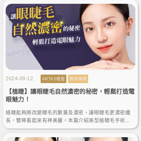
2024-09-12
ARTAS植髮
醫師專欄
【植睫】讓眼睫毛自然濃密的秘密，輕鬆打造電
眼魅力！
植睫能夠將改變睫毛的數量及濃密，讓眼睫毛更濃密纖
長，雙眸看起來有神美麗。本篇介紹美型植睫毛手術，
由楊氏羅丹診所的鄭源醫師分享，讓我們跟著專家的腳
步一起聽看看吧！