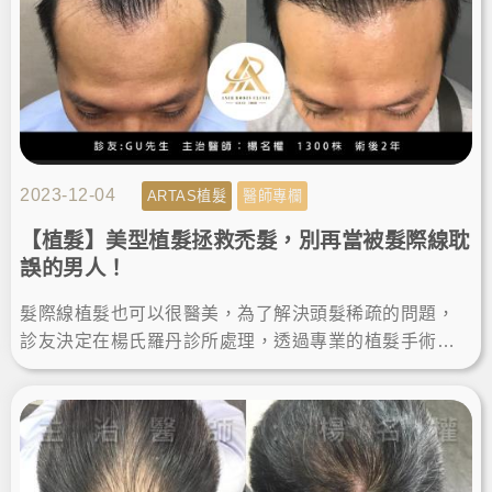
2023-12-04
ARTAS植髮
醫師專欄
【植髮】美型植髮拯救禿髮，別再當被髮際線耽
誤的男人！
髮際線植髮也可以很醫美，為了解決頭髮稀疏的問題，
診友決定在楊氏羅丹診所處理，透過專業的植髮手術幫
助，告別禿頭困擾找回濃密，術後的植髮成果讓他輕鬆
變得更年輕有型。