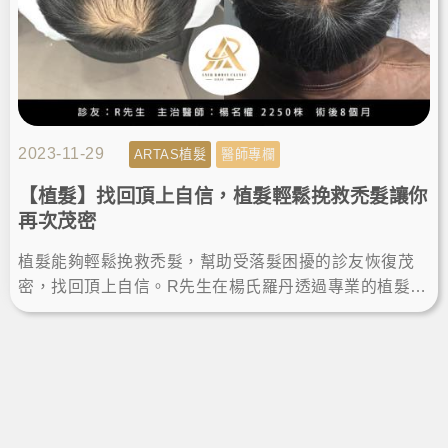
2023-11-29
ARTAS植髮
醫師專欄
【植髮】找回頂上自信，植髮輕鬆挽救禿髮讓你
再次茂密
植髮能夠輕鬆挽救禿髮，幫助受落髮困擾的診友恢復茂
密，找回頂上自信。R先生在楊氏羅丹透過專業的植髮手
術解決煩惱，術後八個月的植髮成果讓他很滿意，髮量
增加也更年輕！