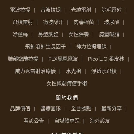
電波拉提
音波拉提
光繞雷射
除毛雷射
飛梭雷射
微波除汗
肉毒桿菌
玻尿酸
洢蓮絲
鼻型調整
女性保養
魔塑吸脂
飛針滾針生長因子
神力拉提埋線
臉部微雕拉提
FLX鳳凰電波
Pico L.O.柔皮秒
威力秀雷射治療儀
水光槍
淨透水飛梭
女性微創痔瘡手術
關於我們
品牌價值
醫療團隊
全台據點
最新分享
看診公告
自媒體專區
海外診友