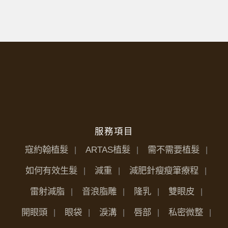
服務項目
寇約翰植髮
ARTAS植髮
需不需要植髮
如何有效生髮
減重
減肥針瘦瘦筆療程
雷射減脂
音浪脂雕
隆乳
雙眼皮
開眼頭
眼袋
淚溝
唇部
私密微整