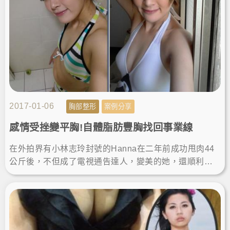
2017-01-06
胸部整形
案例分享
感情受挫變平胸!自體脂肪豐胸找回事業線
在外拍界有小林志玲封號的Hanna在二年前成功甩肉44
公斤後，不但成了電視通告達人，變美的她，還順利交
到男朋友，然而忙碌又幸福的她卻在短短半年，又讓體
重狂飆快10公斤，男友也在一次爭吵後離他而去...LineI
D:@ asir-rodin