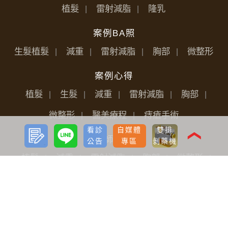
植髮
雷射減脂
隆乳
案例BA照
生髮植髮
減重
雷射減脂
胸部
微整形
案例心得
植髮
生髮
減重
雷射減脂
胸部
微整形
醫美療程
痔瘡手術
預約
LINE
看診
自媒體
雙排
諮詢
❮
醫師分享
公告
專區
剝藥機
植髮
減重
雷射減脂
胸部
微整形
醫美療程
媒體報導
植髮生髮
減重
雷射減脂
胸部