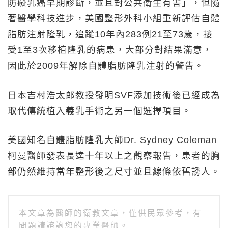
防礙乳癌早期診斷，並且對公共衛生有害」，但隨
著醫學科技進步，美國整形外科小組重新評估自體
脂肪注射隆乳，追蹤10年內283例21至73歲，接
受1至3次移植隆乳的病患，大部分對結果滿意，
因此於2009年解除自體脂肪隆乳注射的警告。
日本吉村浩太郎教授發明SVF添加技術後已經成為
取代傳統植入義乳手術之另一個選擇項目。
美國知名自體脂肪隆乳大師Dr. Sydney Coleman
柯曼醫師發表長達十年以上之觀察報告，患者的胸
部仍然維持當年整形後之尺寸並且線條依舊誘人。
本文章為醫師的衛教文章，僅供民眾參考，有
問題請諮詢您的專業醫師。