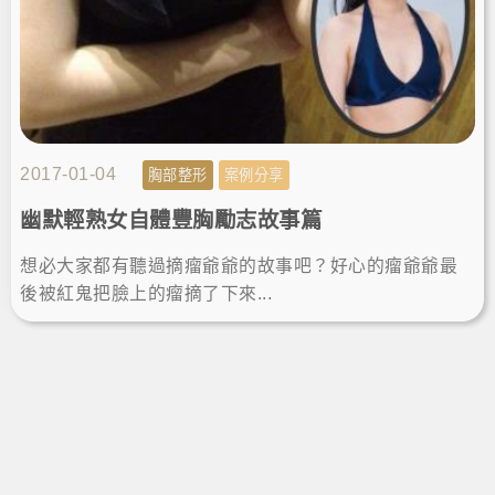
2017-01-04
胸部整形
案例分享
幽默輕熟女自體豐胸勵志故事篇
想必大家都有聽過摘瘤爺爺的故事吧？好心的瘤爺爺最
後被紅鬼把臉上的瘤摘了下來...