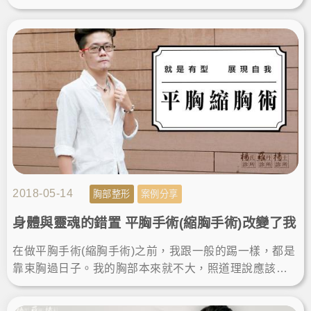
縮胸手術聽起來很可怕是個大工程，但團隊的合作無間
與醫師的專業讓我很放心，平胸以後對自己的生活和感
受都有很大改變，更坦蕩不用遮掩了，想到以前每天束
胸的日子覺得好慶幸、好自由。
2018-05-14
胸部整形
案例分享
身體與靈魂的錯置 平胸手術(縮胸手術)改變了我
在做平胸手術(縮胸手術)之前，我跟一般的踢一樣，都是
靠束胸過日子。我的胸部本來就不大，照道理說應該還
好，束胸對我來說不會有多大不便，但偏偏我的皮膚很
敏感，很挑束胸材質，買了很多款都不適合....浪費了很