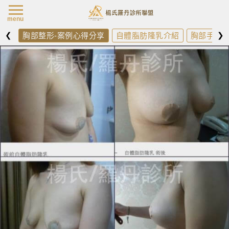
楊氏羅丹最新消
menu
❮
❯
胸部整形-案例心得分享
自體脂肪隆乳介紹
胸部手術