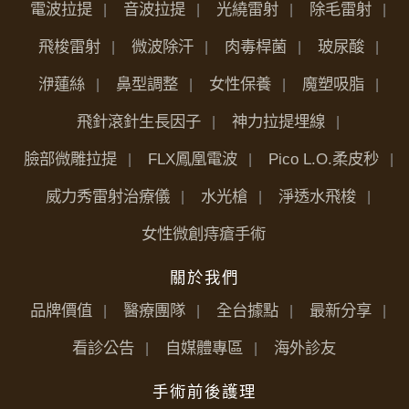
電波拉提
音波拉提
光繞雷射
除毛雷射
飛梭雷射
微波除汗
肉毒桿菌
玻尿酸
洢蓮絲
鼻型調整
女性保養
魔塑吸脂
飛針滾針生長因子
神力拉提埋線
臉部微雕拉提
FLX鳳凰電波
Pico L.O.柔皮秒
威力秀雷射治療儀
水光槍
淨透水飛梭
女性微創痔瘡手術
關於我們
品牌價值
醫療團隊
全台據點
最新分享
看診公告
自媒體專區
海外診友
手術前後護理