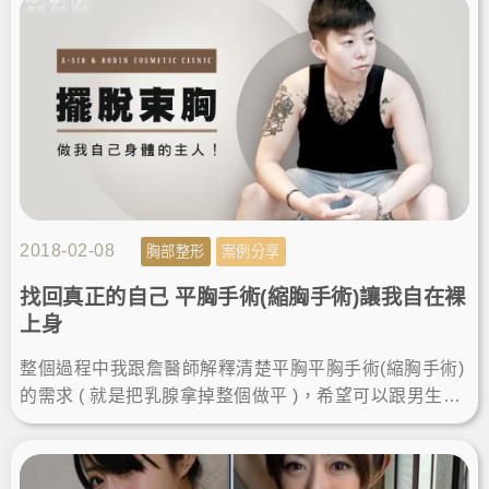
多錢....尤其在潮濕悶熱的台灣長時間穿著束胸皮膚很容
易發癢，真的很不舒服！
2018-02-08
胸部整形
案例分享
找回真正的自己 平胸手術(縮胸手術)讓我自在裸
上身
整個過程中我跟詹醫師解釋清楚平胸平胸手術(縮胸手術)
的需求 ( 就是把乳腺拿掉整個做平 )，希望可以跟男生一
樣脫掉上衣舒適自在地生活。最後詢問完後，不知為什
麼突然覺得心裡的石頭放下來了，很開心很興奮，因為
我的夢想終於要實現了