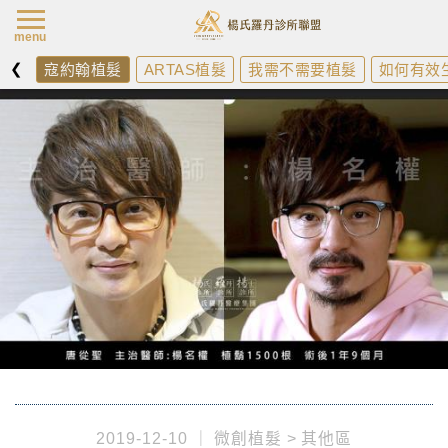
楊氏羅丹最新
menu
❮
寇約翰植髮
ARTAS植髮
我需不需要植髮
如何有效
2019-12-10
微創植髮
其他區