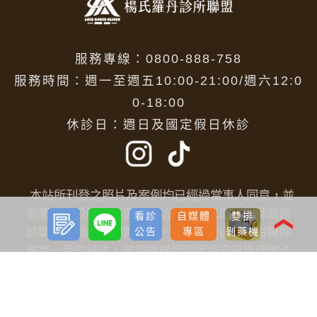
服務專線：0800-888-758
服務時間：週一至週五10:00-21:00/週六12:0
0-18:00
休診日：週日及國定假日休診
本站所刊登之照片及案例均已經過當事人同意，並
簽署同意公開授權書。本站資訊無法取代醫師當面
預約
LINE
看診
自媒體
雙排
諮詢
❮
診斷，每個人的體質不同，建議您親自前來由醫師
公告
專區
剝藥機
做進一步的評估。醫療機構網際網路資訊管理辦法
聲明：本站所有文字內容和圖片禁止任何網際網路
服務業者轉錄其網路資訊之內容供人點閱。但以網
路搜尋或超連結方式，進入醫療機構之網址(域)直接