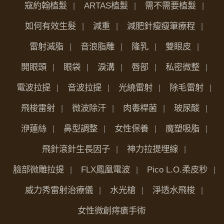
寇約翰植髮
ARTAS植髮
需不需要植髮
如何有效生髮
減重
減肥針瘦瘦筆療程
雷射減脂
音浪脂雕
隆乳
雙眼皮
開眼頭
眼袋
淚溝
唇部
私密微整
電波拉提
音波拉提
光繞雷射
除毛雷射
飛梭雷射
微波除汗
肉毒桿菌
玻尿酸
洢蓮絲
鼻型調整
女性保養
魔塑吸脂
飛針滾針生長因子
神力拉提埋線
臉部微雕拉提
FLX鳳凰電波
Pico L.O.柔皮秒
威力秀雷射治療儀
水光槍
淨透水飛梭
女性微創痔瘡手術