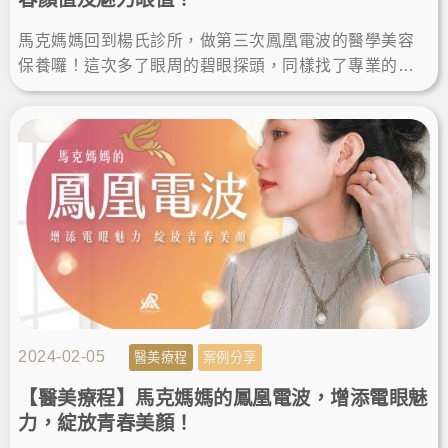
馬克媽媽回到楊氏診所，做第三次鳳凰電波的醫學美容
保養囉！這次多了眼周的碧眼探頭，同樣找了專業的楊
名錦醫師操作，讓肌膚維持年輕美麗，來看看療程後的
緊緻拉提效果吧！
2024-02-05
醫美療程
案例分享
【醫美療程】馬克媽媽的鳳凰電波，增添電眼魅
力，綻放青春美顏！