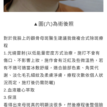
▲圖(六)為術後照
對於我臉上的顴骨母斑醫生建議我做複合式除斑療
程
1.光繞雷射(以低能量密度方式治療，施打不會有
傷口、不影響上妝，施作會有泛紅及些微溫熱，若
有不適可適當冰敷舒緩，適合臉部色素、角質代
謝、淡化毛孔細紋及柔膚淨膚，療程次數依個人狀
況而定，施打後仍需防曬)
2.血液離心萃取
3.保濕
看得出來母斑真的明顯淡很多，然後療程後整個臉