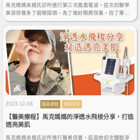
馬克媽媽來楊氏診所進行第三次鳳凰電波，這次的醫學
美容保養多了碧眼探頭，為了做好眼周保養，找了專業
親切的楊名錦醫師操作，一起來看療程後的緊緻效果
吧！LineID:@ asir-rodin
2023-12-06
醫美療程
案例分享
【醫美療程】馬克媽媽的淨透水飛梭分享，打造
透亮美肌
馬克媽媽來楊氏診所進行醫美保養，這是她初次體驗淨