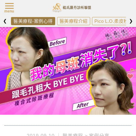
楊氏羅丹最新消
menu
❮
❯
醫美療程-案例心得
醫美療程介紹
Pico L.O.柔皮秒
2019-09-10
醫美療程
案例分享