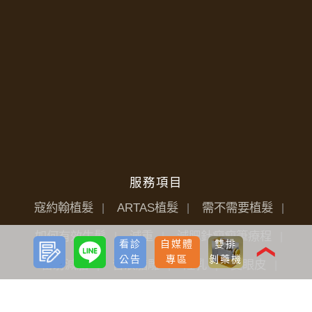
服務項目
寇約翰植髮
ARTAS植髮
需不需要植髮
如何有效生髮
減重
減肥針瘦瘦筆療程
預約
LINE
看診
自媒體
雙排
諮詢
❮
公告
專區
剝藥機
雷射減脂
音浪脂雕
隆乳
雙眼皮
開眼頭
眼袋
淚溝
唇部
私密微整