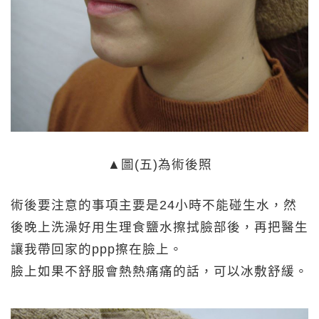
▲圖(五)為術後照
術後要注意的事項主要是24小時不能碰生水，然
後晚上洗澡好用生理食鹽水擦拭臉部後，再把醫生
讓我帶回家的ppp擦在臉上。
臉上如果不舒服會熱熱痛痛的話，可以冰敷舒緩。