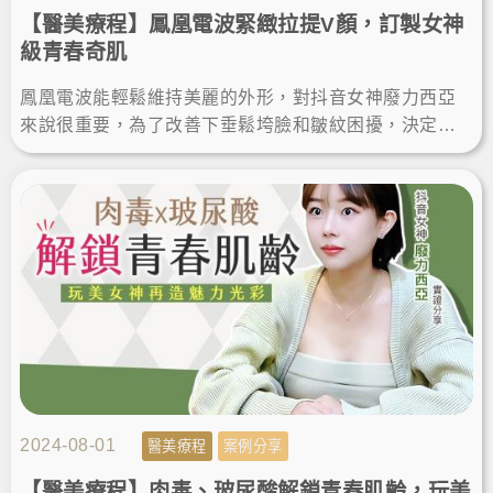
【醫美療程】鳳凰電波緊緻拉提V顏，訂製女神
級青春奇肌
鳳凰電波能輕鬆維持美麗的外形，對抖音女神廢力西亞
來說很重要，為了改善下垂鬆垮臉和皺紋困擾，決定在
楊氏羅丹診所，透過鳳凰電波拉皮療程有效拉提，讓肌
膚更年輕緊緻！
2024-08-01
醫美療程
案例分享
【醫美療程】肉毒、玻尿酸解鎖青春肌齡，玩美