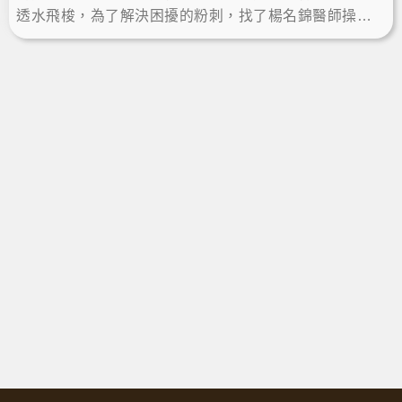
透水飛梭，為了解決困擾的粉刺，找了楊名錦醫師操
作，準備來場肌膚大掃除，一起來看看馬克媽媽的分
享！LineID:@ asir-rodin