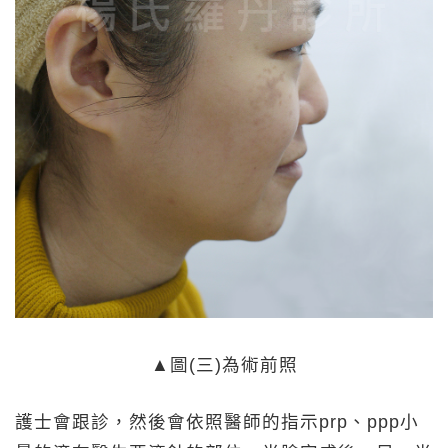
▲圖(三)為術前照
護士會跟診，然後會依照醫師的指示prp、ppp小