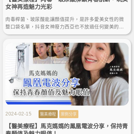
女神再造魅力光彩
肉毒桿菌、玻尿酸能讓顏值提升，是許多愛美女性的微
整口袋名單，抖音女神廢力西亞也不放過任何變美的機
會，決定在楊氏羅丹診所透過微整注射解決困擾，讓自
己更加青春美麗。
2024-02-15
醫美療程
案例分享
【醫美療程】馬克媽媽的鳳凰電波分享，保持青
春顏值及魅力眼值！