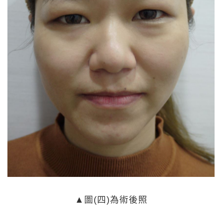
▲圖(四)為術後照