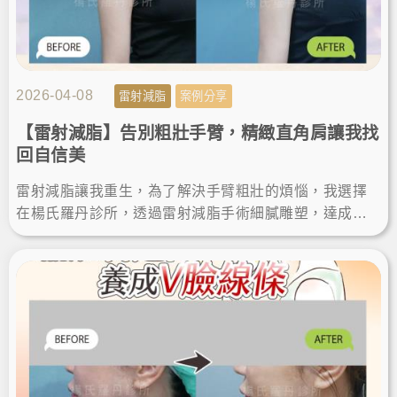
2026-04-08
雷射減脂
案例分享
【雷射減脂】告別粗壯手臂，精緻直角肩讓我找
回自信美
雷射減脂讓我重生，為了解決手臂粗壯的煩惱，我選擇
在楊氏羅丹診所，透過雷射減脂手術細膩雕塑，達成瘦
手臂夢想。術後效果自然，體態視覺更顯瘦，變身直角
肩找回自信美。