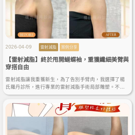
2026-04-09
雷射減脂
案例分享
【雷射減脂】終於甩開蝴蝶袖，重獲纖細美臂與
穿搭自由
雷射減脂讓我重獲新生，為了告別手臂肉，我選擇了楊
氏羅丹診所，進行專業的雷射減脂手術局部雕塑。不僅
成功瘦手臂，術後的減脂成果也讓我滿意，終於能自信
穿上無袖上衣！