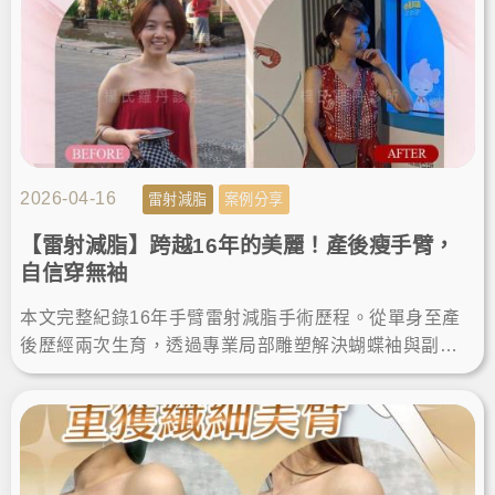
2026-04-16
雷射減脂
案例分享
【雷射減脂】跨越16年的美麗！產後瘦手臂，
自信穿無袖
本文完整紀錄16年手臂雷射減脂手術歷程。從單身至產
後歷經兩次生育，透過專業局部雕塑解決蝴蝶袖與副
乳。分享術後維持纖細體態的關鍵，給追求安全、有感
瘦手臂的人參考。