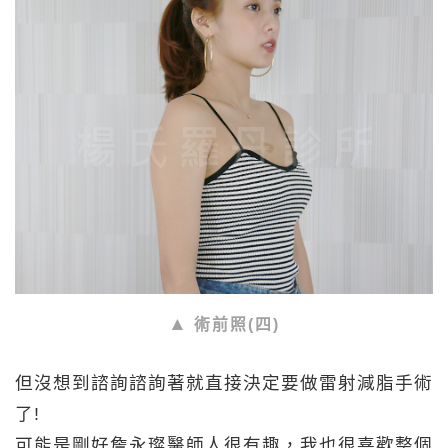
術前照(四)
但沒想到諮詢諮詢著就直接決定要做雷射減脂手術
了!
可能是剛好詹永璨醫師人很有趣，我也很喜歡整個