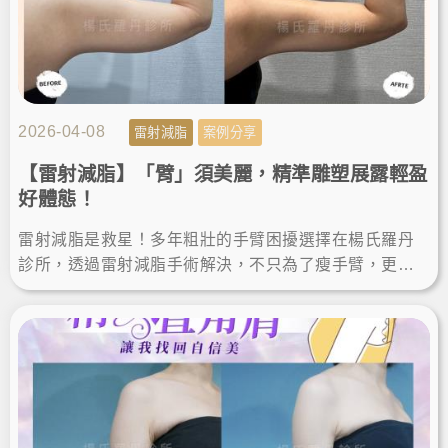
2026-04-08
雷射減脂
案例分享
【雷射減脂】「臂」須美麗，精準雕塑展露輕盈
好體態！
雷射減脂是救星！多年粗壯的手臂困擾選擇在楊氏羅丹
診所，透過雷射減脂手術解決，不只為了瘦手臂，更是
追求完美體態的精準雕塑。讓我徹底找回自信，輕鬆駕
馭無袖上衣！