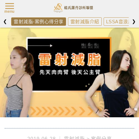
楊氏羅丹最新消
menu
❮
❯
雷射減脂-案例心得分享
雷射減脂介紹
LSSA音浪脂雕
2019-06-28
雷射減脂
案例分享