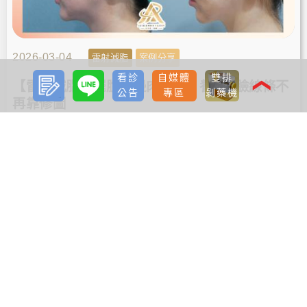
2026-03-04
雷射減脂
案例分享
預約
LINE
看診
自媒體
雙排
諮詢
❮
【雷射減脂】擺脫嘴邊肉陰影，養成V臉線條不
公告
專區
剝藥機
再靠修圖
雷射減脂可以改善嘴邊肉困擾，讓輪廓線更清晰明顯，
於是我選擇在楊氏羅丹診所，透過雷射減脂手術與客製
雕塑規劃，術後瘦下巴效果自然，不再靠修圖，輕鬆擁
有自信小V臉。