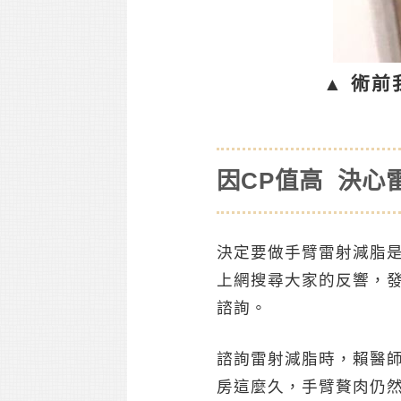
▲ 術前
因CP值高 決心
決定要做手臂雷射減脂
上網搜尋大家的反響，
諮詢。
諮詢雷射減脂時，賴醫
房這麼久，手臂贅肉仍