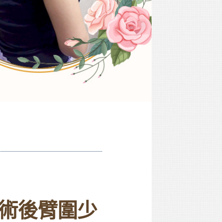
術後臂圍少