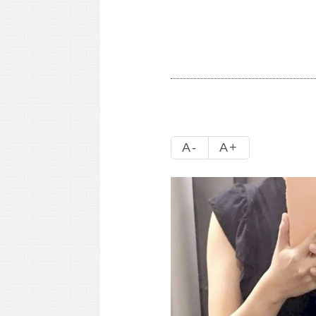
A-
A+