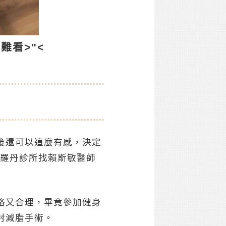
難看>"<
後還可以這麼有感，決定
氏羅丹診所找賴斯敏醫師
格又合理，畢竟參加健身
射減脂手術。