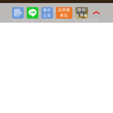
預約
LINE
看診
自媒體
雙排
服務項目
諮詢
❮
公告
專區
剝藥機
寇約翰植髮
ARTAS植髮
需不需要植髮
如何有效生髮
減重
減肥針瘦瘦筆療程
雷射減脂
音浪脂雕
隆乳
雙眼皮
開眼頭
眼袋
淚溝
唇部
私密微整
電波拉提
音波拉提
光繞雷射
除毛雷射
飛梭雷射
微波除汗
肉毒桿菌
玻尿酸
洢蓮絲
鼻型調整
女性保養
魔塑吸脂
飛針滾針生長因子
神力拉提埋線
臉部微雕拉提
FLX鳳凰電波
Pico L.O.柔皮秒