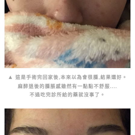
這是手術完回家後,本來以為會很腫,結果還好。
麻醉退後的腫脹感雖然有一點點不舒服....
不過吃完診所給的藥就沒事了。