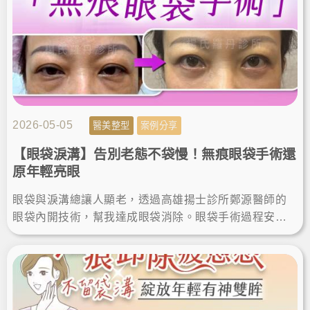
2026-05-05
醫美整型
案例分享
【眼袋淚溝】告別老態不袋慢！無痕眼袋手術還
原年輕亮眼
眼袋與淚溝總讓人顯老，透過高雄揚士診所鄭源醫師的
眼袋內開技術，幫我達成眼袋消除。眼袋手術過程安
心，且眼袋手術恢復期極短，這項眼袋手術推薦給想找
回年輕自信的你。