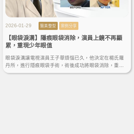
2026-01-29
醫美整型
案例分享
【眼袋淚溝】隱痕眼袋消除，演員上鏡不再顯
累，重現少年眼值
眼袋淚溝讓電視演員王子華煩惱已久，他決定在楊氏羅
丹所，進行隱痕眼袋手術，術後成功將眼袋消除，重現
少年眼值。這次的除眼袋經驗讓他無懼鏡頭，找回自信
風采。LineID:@ asir-rodin