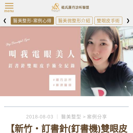
楊氏羅丹最新消
menu
❮
❯
醫美整形-案例心得
醫美微整形介紹
雙眼皮手術
開
2018-08-03
醫美整型
案例分享
【新竹‧訂書針(釘書機)雙眼皮