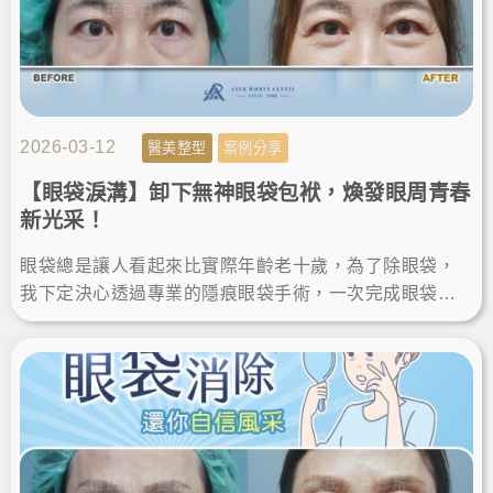
2026-03-12
醫美整型
案例分享
【眼袋淚溝】卸下無神眼袋包袱，煥發眼周青春
新光采！
眼袋總是讓人看起來比實際年齡老十歲，為了除眼袋，
我下定決心透過專業的隱痕眼袋手術，一次完成眼袋消
除與淚溝填補。術後不僅氣色變好、找回自信，雙眸看
起來更年輕有神。