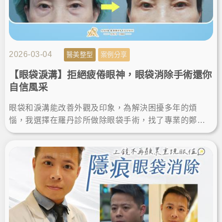
2026-03-04
醫美整型
案例分享
【眼袋淚溝】拒絕疲倦眼神，眼袋消除手術還你
自信風采
眼袋和淚溝能改善外觀及印象，為解決困擾多年的煩
惱，我選擇在羅丹診所做除眼袋手術，找了專業的鄭源
醫師諮詢和操作，術後眼袋消除效果自然，成功找回明
亮神采，更加年輕。