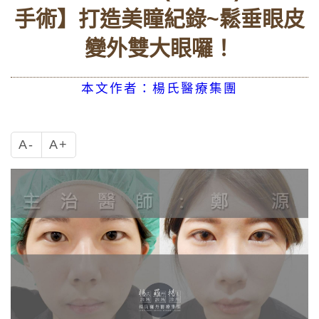
手術】打造美瞳紀錄~鬆垂眼皮
變外雙大眼囉！
本文作者：楊氏醫療集團
A-
A+