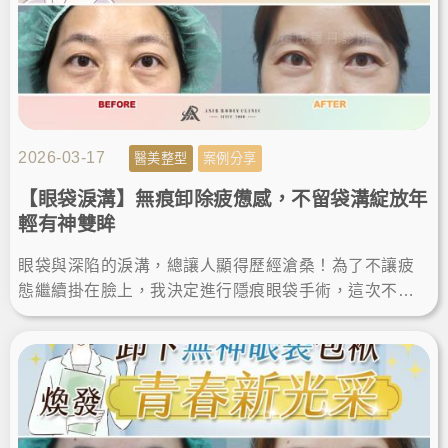
2026-03-17
醫美整型
案例分享
【眼袋淚溝】無痕卸除疲憊感，不留袋溝綻放年
輕有神雙眸
眼袋與深陷的淚溝，總讓人顯得歷經滄桑！為了不讓疲
態繼續掛在臉上，我決定進行隱痕眼袋手術，這次不僅
成功除眼袋淚溝，更圓滿達成眼袋消除的心願，讓雙眼
變得明亮有神。