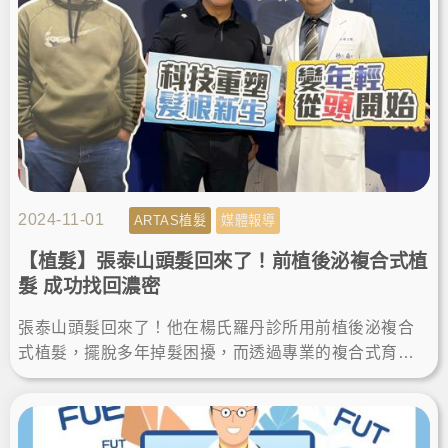
2024-11-01
ARTAS植髮
媒體報導
【植髮】張泰山頭髮回來了！前植後泌複合式植
髮 成功找回濃密
張泰山頭髮回來了！他在楊氏羅丹診所用前植後泌複合
式植髮，擺脫多年掉髮困擾，而透過專業的複合式育髮
療程，連嚴重的雄性禿患者都有救！來看看張泰山的新
聞報導！LineID:@ asir-rodin