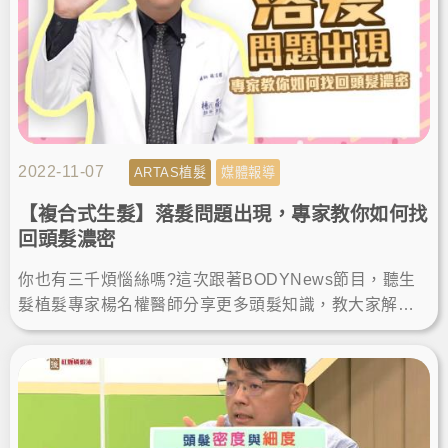
2022-11-07
ARTAS植髮
媒體報導
【複合式生髮】落髮問題出現，專家教你如何找
回頭髮濃密
你也有三千煩惱絲嗎?這次跟著BODYNews節目，聽生
髮植髮專家楊名權醫師分享更多頭髮知識，教大家解決
落髮、植髮手術如何找回茂密、面對雄性禿，千萬不能
錯過!