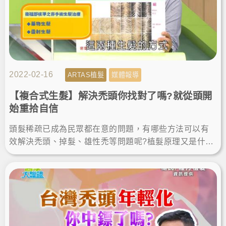
2022-02-16
ARTAS植髮
媒體報導
【複合式生髮】解決禿頭你找對了嗎?就從頭開
始重拾自信
頭髮稀疏已成為民眾都在意的問題，有哪些方法可以有
效解決禿頭、掉髮、雄性禿等問題呢?植髮原理又是什
麼，是如何找回茂密的頭髮呢?一起來看看植髮專家楊名
權醫師怎麼說。