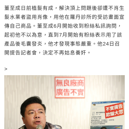
董至成日前植髮有成，解決頂上問題後卻遭不肖生
髮水業者盜用肖像，用他在羅丹診所的受訪畫面宣
傳自己商品。董至成6月開始收到粉絲私訊詢問，
起初他不以為意，直到7月開始有粉絲表示用了該
產品後毛囊發炎，他才發現事態嚴重。他24日召
開提告記者會，決定不再姑息養奸。
>