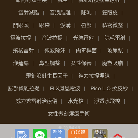
雷射減脂
音浪脂雕
隆乳
雙眼皮
開眼頭
眼袋
淚溝
唇部
私密微整
電波拉提
音波拉提
光繞雷射
除毛雷射
飛梭雷射
微波除汗
肉毒桿菌
玻尿酸
洢蓮絲
鼻型調整
女性保養
魔塑吸脂
飛針滾針生長因子
神力拉提埋線
臉部微雕拉提
FLX鳳凰電波
Pico L.O.柔皮秒
威力秀雷射治療儀
水光槍
淨透水飛梭
女性微創痔瘡手術
關於我們
預約
LINE
看診
自媒體
雙排
諮詢
❮