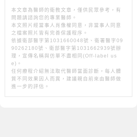
本文章為醫師的衛教文章，僅供民眾參考，有
問題請諮詢您的專業醫師。
本文照片經當事人肖像權同意，非當事人同意
之檔案照片皆有完善保護程序。
依據衛部醫字第1031660048號、衛署醫字09
90262180號、衛部醫字第1031662939號辦
理，宣傳名稱與仿單不盡相同(Off-label us
e)。
任何療程介紹無法取代醫師當面診斷，每人體
質不同效果因人而異，建議親自前來由醫師做
進一步的評估。