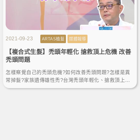
2021-09-23
ARTAS植髮
媒體報導
【複合式生髮】禿頭年輕化 搶救頂上危機 改善
禿頭問題
怎樣察覺自己的禿頭危機?如何改善禿頭問題?怎樣是異
常掉髮?家族遺傳雄性禿?台灣禿頭年輕化、搶救頂上危
機，跟著《醫學大聯盟》節目，聽聽植髮專家楊名權醫
師怎麼說。