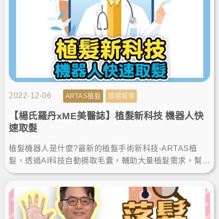
2022-12-06
ARTAS植髮
媒體報導
【楊氏羅丹xME美醫誌】植髮新科技 機器人快
速取髮
植髮機器人是什麼?最新的植髮手術新科技-ARTAS植
髮，透過AI科技自動摘取毛囊，輔助大量植髮需求，幫忙
解決雄性禿患者的煩惱，跟著楊氏羅丹楊名權醫師來了
解吧！