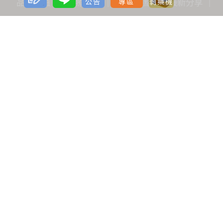
品牌價值
醫療團隊
全台據點
最新分享
公告
專區
剝藥機
看診公告
自媒體專區
海外診友
手術前後護理
植髮
雷射減脂
隆乳
案例BA照
生髮植髮
減重
雷射減脂
胸部
微整形
案例心得
植髮
生髮
減重
雷射減脂
胸部
微整形
醫美療程
痔瘡手術
醫師分享
植髮
減重
雷射減脂
胸部
微整形