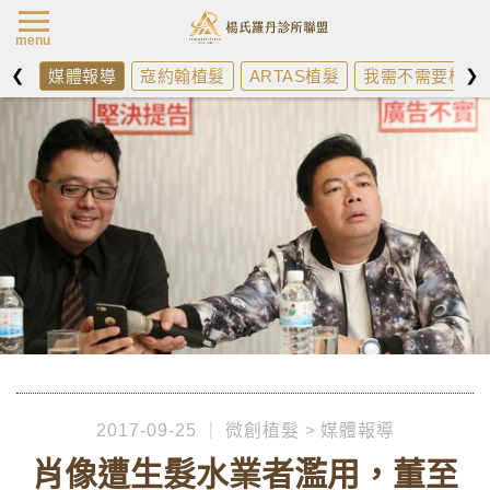
楊氏羅丹最新消
menu
❮
❯
媒體報導
寇約翰植髮
ARTAS植髮
我需不需要植髮
2017-09-25
微創植髮
媒體報導
肖像遭生髮水業者濫用，董至