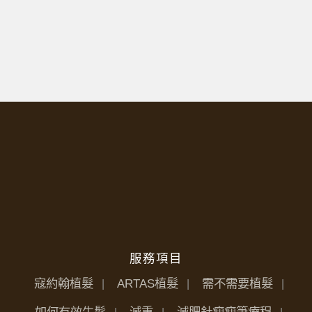
服務項目
寇約翰植髮
ARTAS植髮
需不需要植髮
如何有效生髮
減重
減肥針瘦瘦筆療程