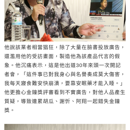
他說該業者相當猖狂，除了大量在臉書投放廣告，
還濫用他的受訪畫面，製造他為該產品代言的假
象。他沉痛表示，這是他出道30年來頭一次開記
者會，「這件事已對我身心與名譽奏成莫大傷害，
我每天寢食難安快崩潰，要靠安眠藥才能入睡。」
他更擔心金鐘獎評審看到不實廣告，對他人品產生
質疑，導致連累胡瓜、謝忻、阿翔一起錯失金鐘
獎。