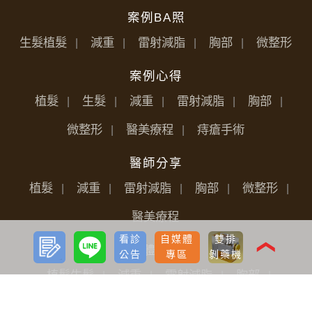
案例BA照
生髮植髮
減重
雷射減脂
胸部
微整形
案例心得
植髮
生髮
減重
雷射減脂
胸部
微整形
醫美療程
痔瘡手術
醫師分享
植髮
減重
雷射減脂
胸部
微整形
醫美療程
預約
LINE
看診
自媒體
雙排
諮詢
❮
媒體報導
公告
專區
剝藥機
植髮生髮
減重
雷射減脂
胸部
微整形
醫美療程