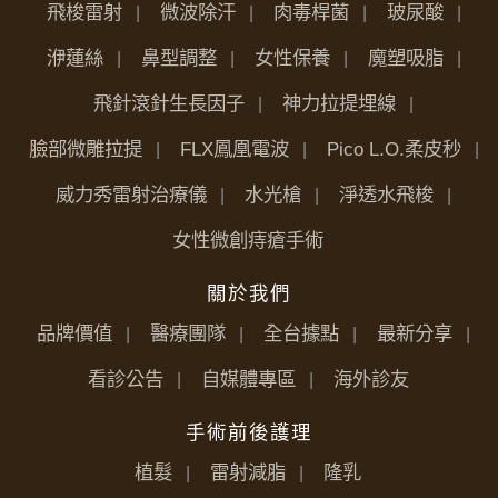
飛梭雷射
微波除汗
肉毒桿菌
玻尿酸
洢蓮絲
鼻型調整
女性保養
魔塑吸脂
飛針滾針生長因子
神力拉提埋線
臉部微雕拉提
FLX鳳凰電波
Pico L.O.柔皮秒
威力秀雷射治療儀
水光槍
淨透水飛梭
女性微創痔瘡手術
關於我們
品牌價值
醫療團隊
全台據點
最新分享
看診公告
自媒體專區
海外診友
手術前後護理
植髮
雷射減脂
隆乳