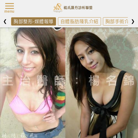
楊氏羅丹最新消
menu
❮
❯
胸部整形-媒體報導
自體脂肪隆乳介紹
胸部手術介紹