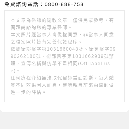
免費諮詢電話：0800-888-758
本文章為醫師的衛教文章，僅供民眾參考，有
問題請諮詢您的專業醫師。
本文照片經當事人肖像權同意，非當事人同意
之檔案照片皆有完善保護程序。
依據衛部醫字第1031660048號、衛署醫字09
90262180號、衛部醫字第1031662939號辦
理，宣傳名稱與仿單不盡相同(Off-label us
e)。
任何療程介紹無法取代醫師當面診斷，每人體
質不同效果因人而異，建議親自前來由醫師做
進一步的評估。