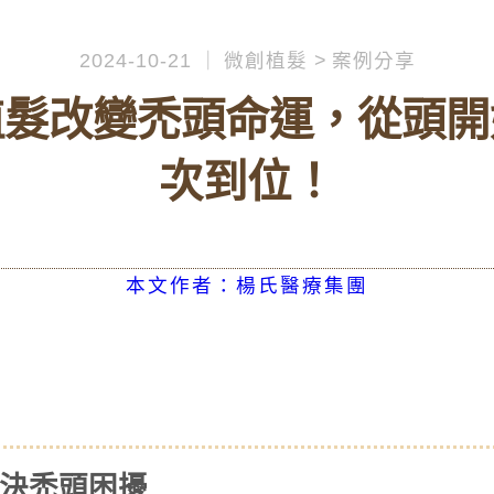
2024-10-21
微創植髮
案例分享
植髮改變禿頭命運，從頭開
次到位！
本文作者：楊氏醫療集團
解決禿頭困擾