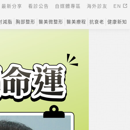
最新分享
看診公告
自媒體專區
海外診友
EN
射減脂
胸部整形
醫美微整形
醫美療程
抗衰老
健康新知