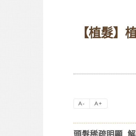
【植髮】
A-
A+
頭髮稀疏明顯 