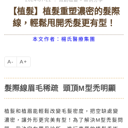
【植髮】植髮重塑濃密的髮際
線，輕鬆甩開禿髮更有型！
本文作者：楊氏醫療集團
A-
A+
髮際線眉毛稀疏 頭頂M型禿明顯
植髮和植眉能輕鬆改變毛髮密度，把空缺處變
濃密，讓外形更完美有型！為了解決M型禿髮問