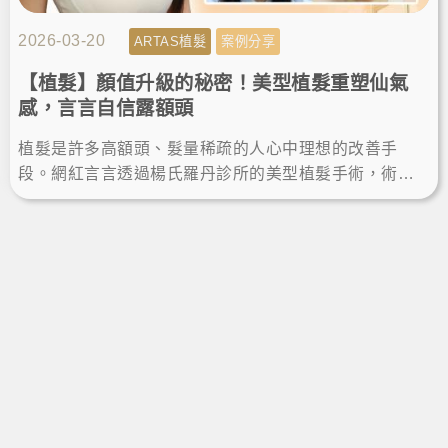
2026-03-20
ARTAS植髮
案例分享
【植髮】顏值升級的秘密！美型植髮重塑仙氣
感，言言自信露額頭
植髮是許多高額頭、髮量稀疏的人心中理想的改善手
段。網紅言言透過楊氏羅丹診所的美型植髮手術，術後
一年成功當髮量富翁，重拾自信、露額頭綁馬尾，擁有
完美髮際線顯小臉。