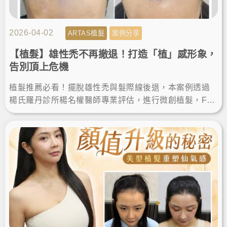
2026-04-02
ARTAS植髮
案例分享
【植髮】雄性禿不再撤退！打造「植」感形象，
告別頂上危機
植髮推薦必看！擺脫雄性禿與髮際線後退，本案例透過
楊氏羅丹診所楊名權醫師專業評估，進行微創植髮，FU
E植髮恢復期快，術後順利告別落髮空洞，重獲自然濃密
髮量與自信。