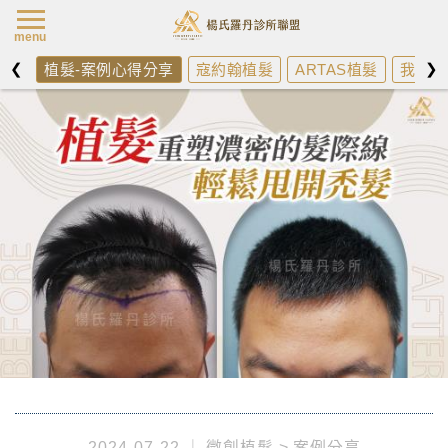
楊氏羅丹最新消
menu
❮
❯
植髮-案例心得分享
寇約翰植髮
ARTAS植髮
我需不
2024-07-22
微創植髮
案例分享