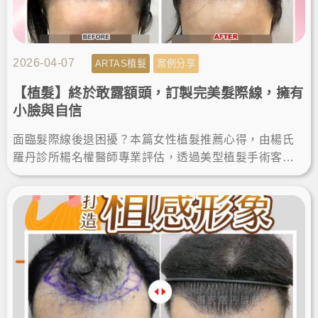
2026-04-07
ARTAS植髮
案例分享
【植髮】終於敢露額頭，訂製完美髮際線，擁有
小臉與自信
面臨髮際線後退困擾？本篇女性植髮推薦心得，由楊氏
羅丹診所楊名權醫師專業評估，透過美型植髮手術客製
化設計髮際線，順利改善高額頭植髮需求。術後找回自
然髮量與自信！