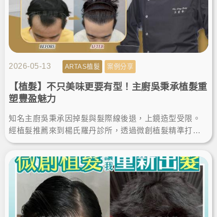
2026-05-13
ARTAS植髮
案例分享
【植髮】不只美味更要有型！主廚吳秉承植髮重
塑豐盈魅力
知名主廚吳秉承因掉髮與髮際線後退，上鏡造型受限。
經植髮推薦來到楊氏羅丹診所，透過微創植髮精準打造
客製化髮際線。這次的植髮經歷讓他重拾豐盈，自信展
現無死角帥氣。