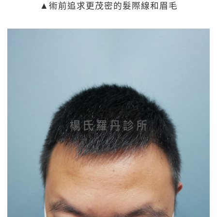
▲術前追求更茂密的髮際線和眉毛