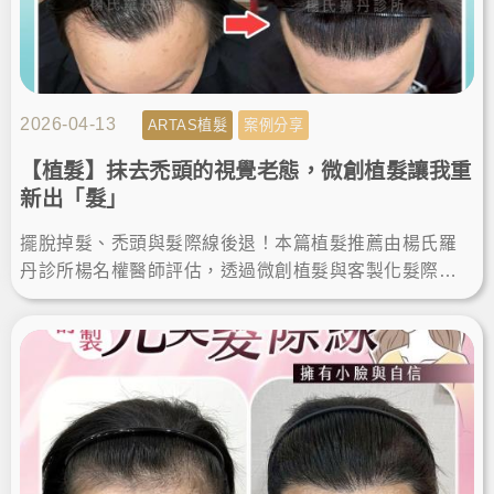
2026-04-13
ARTAS植髮
案例分享
【植髮】抹去禿頭的視覺老態，微創植髮讓我重
新出「髮」
擺脫掉髮、禿頭與髮際線後退！本篇植髮推薦由楊氏羅
丹診所楊名權醫師評估，透過微創植髮與客製化髮際線
設計，解決高額頭植髮需求，術後重獲自然髮量與自
信。