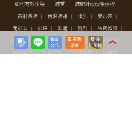
如何有效生髮
減重
減肥針瘦瘦筆療程
雷射減脂
音浪脂雕
隆乳
雙眼皮
開眼頭
眼袋
淚溝
唇部
私密微整
預約
LINE
看診
自媒體
雙排
電波拉提
音波拉提
光繞雷射
除毛雷射
諮詢
❮
公告
專區
剝藥機
飛梭雷射
微波除汗
肉毒桿菌
玻尿酸
洢蓮絲
鼻型調整
女性保養
魔塑吸脂
飛針滾針生長因子
神力拉提埋線
臉部微雕拉提
FLX鳳凰電波
Pico L.O.柔皮秒
威力秀雷射治療儀
水光槍
淨透水飛梭
女性微創痔瘡手術
關於我們