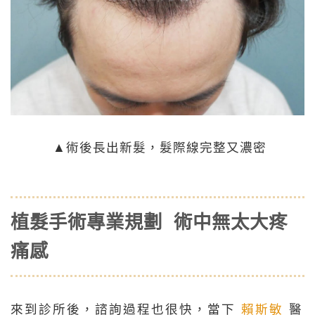
▲術後長出新髮，髮際線完整又濃密
植髮手術專業規劃 術中無太大疼
痛感
來到診所後，諮詢過程也很快，當下
賴斯敏
醫