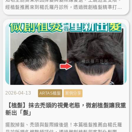
經植髮推薦來到楊氏羅丹診所，透過微創植髮精準打造
客製化髮際線。這次的植髮經歷讓他重拾豐盈，自信展
現無死角帥氣。
2026-04-13
ARTAS植髮
案例分享
【植髮】抹去禿頭的視覺老態，微創植髮讓我重
新出「髮」
擺脫掉髮、禿頭與髮際線後退！本篇植髮推薦由楊氏羅