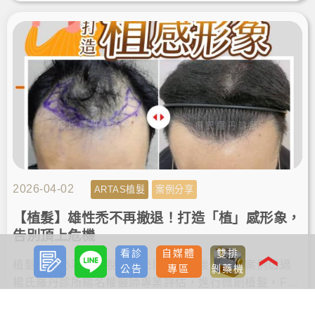
化設計髮際線，順利改善高額頭植髮需求。術後找回自
然髮量與自信！
2026-04-02
ARTAS植髮
案例分享
【植髮】雄性禿不再撤退！打造「植」感形象，
告別頂上危機
預約
LINE
看診
自媒體
雙排
諮詢
❮
植髮推薦必看！擺脫雄性禿與髮際線後退，本案例透過
公告
專區
剝藥機
楊氏羅丹診所楊名權醫師專業評估，進行微創植髮，FU
E植髮恢復期快，術後順利告別落髮空洞，重獲自然濃密