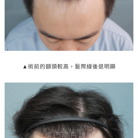
▲術前的額頭較高，髮際線後退明顯