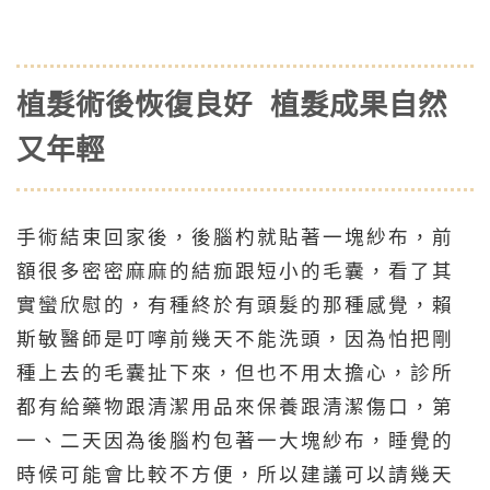
植髮術後恢復良好 植髮成果自然
又年輕
手術結束回家後，後腦杓就貼著一塊紗布，前
額很多密密麻麻的結痂跟短小的毛囊，看了其
實蠻欣慰的，有種終於有頭髮的那種感覺，賴
斯敏醫師是叮嚀前幾天不能洗頭，因為怕把剛
種上去的毛囊扯下來，但也不用太擔心，診所
都有給藥物跟清潔用品來保養跟清潔傷口，第
一、二天因為後腦杓包著一大塊紗布，睡覺的
時候可能會比較不方便，所以建議可以請幾天