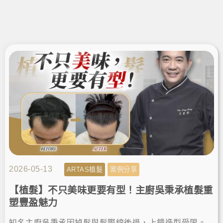
2026-05-13
ARTAS植髮
案例分享
【植髮】不只美味更要有型！主廚吳秉承植髮重
塑豐盈魅力
知名主廚吳秉承因掉髮與髮際線後退，上鏡造型受限。