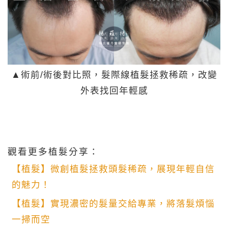
▲術前/術後對比照，髮際線植髮拯救稀疏，改變
外表找回年輕感
觀看更多植髮分享：
【植髮】微創植髮拯救頭髮稀疏，展現年輕自信
的魅力！
【植髮】實現濃密的髮量交給專業，將落髮煩惱
一掃而空