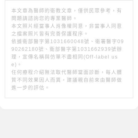
本文章為醫師的衛教文章，僅供民眾參考，有
問題請諮詢您的專業醫師。
本文照片經當事人肖像權同意，非當事人同意
之檔案照片皆有完善保護程序。
依據衛部醫字第1031660048號、衛署醫字09
90262180號、衛部醫字第1031662939號辦
理，宣傳名稱與仿單不盡相同(Off-label us
e)。
任何療程介紹無法取代醫師當面診斷，每人體
質不同效果因人而異，建議親自前來由醫師做
進一步的評估。