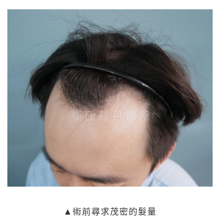
▲術前尋求茂密的髮量