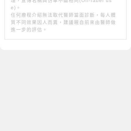
理，宣傳名稱與仿單不盡相同(Off-label us
e)。
任何療程介紹無法取代醫師當面診斷，每人體
質不同效果因人而異，建議親自前來由醫師做
進一步的評估。