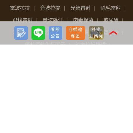
電波拉提
音波拉提
光繞雷射
除毛雷射
飛梭雷射
微波除汗
肉毒桿菌
玻尿酸
預約
LINE
看診
自媒體
雙排
諮詢
❮
洢蓮絲
鼻型調整
女性保養
魔塑吸脂
公告
專區
剝藥機
飛針滾針生長因子
神力拉提埋線
臉部微雕拉提
FLX鳳凰電波
Pico L.O.柔皮秒
威力秀雷射治療儀
水光槍
淨透水飛梭
女性微創痔瘡手術
關於我們
品牌價值
醫療團隊
全台據點
最新分享
看診公告
自媒體專區
海外診友
手術前後護理