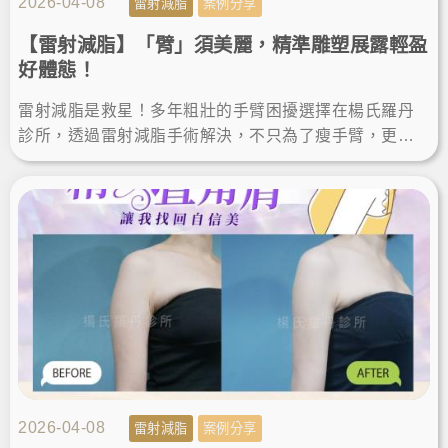
2026-04-08
雷射減脂
案例分享
【雷射減脂】「臂」須美麗，精準雕塑展露輕盈
好體態！
雷射減脂是救星！多年粗壯的手臂困擾選擇在楊氏羅丹
診所，透過雷射減脂手術解決，不只為了瘦手臂，更是
追求完美體態的精準雕塑。讓我徹底找回自信，輕鬆駕
馭無袖上衣！
2026-04-08
雷射減脂
案例分享