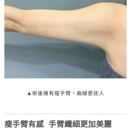
▲術後擁有瘦手臂，曲線更迷人
瘦手臂有感 手臂纖細更加美麗