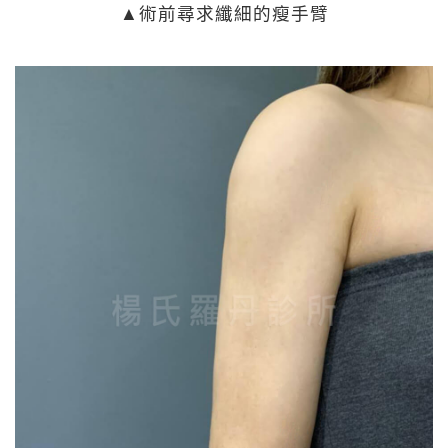
▲術前尋求纖細的瘦手臂