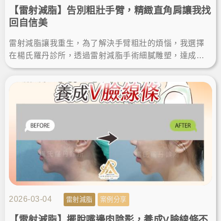
【雷射減脂】告別粗壯手臂，精緻直角肩讓我找
回自信美
雷射減脂讓我重生，為了解決手臂粗壯的煩惱，我選擇
在楊氏羅丹診所，透過雷射減脂手術細膩雕塑，達成瘦
手臂夢想。術後效果自然，體態視覺更顯瘦，變身直角
肩找回自信美。
2026-03-04
雷射減脂
案例分享
【雷射減脂】擺脫嘴邊肉陰影，養成V臉線條不