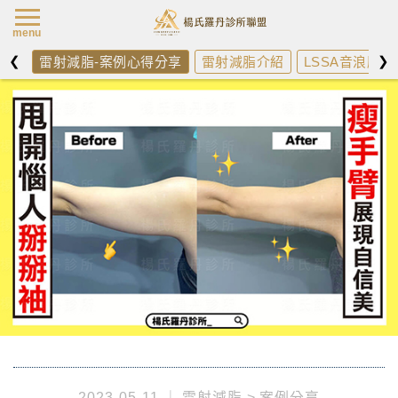
楊氏羅丹最新消
menu
❮
❯
雷射減脂-案例心得分享
雷射減脂介紹
LSSA音浪脂雕
2023-05-11
雷射減脂
案例分享