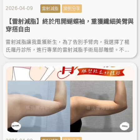
2026-04-09
雷射減脂
案例分享
【雷射減脂】終於甩開蝴蝶袖，重獲纖細美臂與
穿搭自由
雷射減脂讓我重獲新生，為了告別手臂肉，我選擇了楊
氏羅丹診所，進行專業的雷射減脂手術局部雕塑。不僅
成功瘦手臂，術後的減脂成果也讓我滿意，終於能自信
穿上無袖上衣！