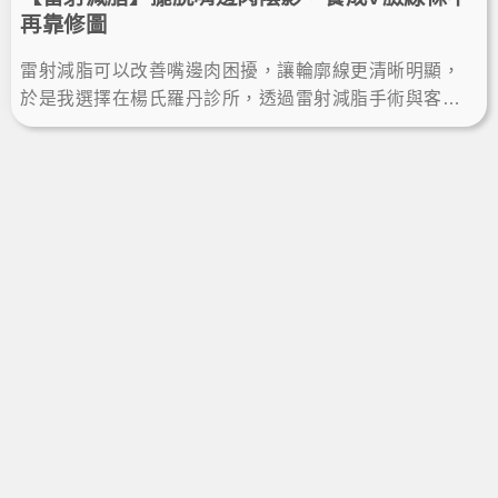
再靠修圖
雷射減脂可以改善嘴邊肉困擾，讓輪廓線更清晰明顯，
於是我選擇在楊氏羅丹診所，透過雷射減脂手術與客製
雕塑規劃，術後瘦下巴效果自然，不再靠修圖，輕鬆擁
有自信小V臉。