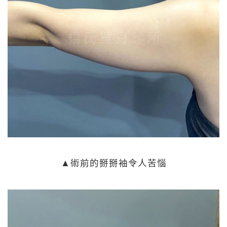
▲術前的掰掰袖令人苦惱