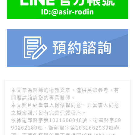
本文章為醫師的衛教文章，僅供民眾參考，有
問題請諮詢您的專業醫師。
本文照片經當事人肖像權同意，非當事人同意
之檔案照片皆有完善保護程序。
依據衛部醫字第1031660048號、衛署醫字09
90262180號、衛部醫字第1031662939號辦