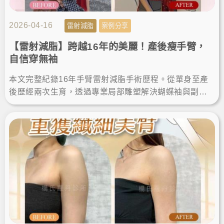
2026-04-16
雷射減脂
案例分享
【雷射減脂】跨越16年的美麗！產後瘦手臂，
自信穿無袖
本文完整紀錄16年手臂雷射減脂手術歷程。從單身至產
後歷經兩次生育，透過專業局部雕塑解決蝴蝶袖與副
乳。分享術後維持纖細體態的關鍵，給追求安全、有感
瘦手臂的人參考。