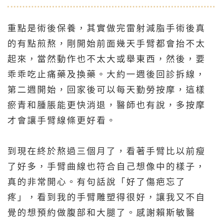
重點是術後保養，其實做完雷射減脂手術後真
的有點煎熬，剛開始前面幾天手臂都會抬不太
起來，當然動作也不太大或舉東西，然後，要
乖乖吃止痛藥及換藥。大約一週後回診拆線，
第二週開始，回家後可以每天勤勞按摩，這樣
瘀青和腫脹能更快消退，醫師也有說，多按摩
才會讓手臂線條更好看。
到現在終於熬過三個月了，看著手臂比以前瘦
了好多，手臂曲線也符合自己想像中的樣子，
真的非常開心。有句話說「好了傷疤忘了
疼」，看到我的手臂雕塑得很好，讓我又不自
覺的想預約做腹部和大腿了。感謝賴斯敏醫